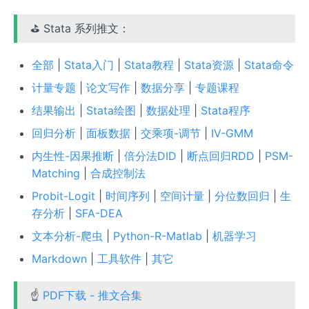
⛳ Stata 系列推文：
全部
|
Stata入门
|
Stata教程
|
Stata资源
|
Stata命令
计量专题
|
论文写作
|
数据分享
|
专题课程
结果输出
|
Stata绘图
|
数据处理
|
Stata程序
回归分析
|
面板数据
|
交乘项-调节
|
IV-GMM
内生性-因果推断
|
倍分法DID
|
断点回归RDD
|
PSM-
Matching
|
合成控制法
Probit-Logit
|
时间序列
|
空间计量
|
分位数回归
|
生
存分析
|
SFA-DEA
文本分析-爬虫
|
Python-R-Matlab
|
机器学习
Markdown
|
工具软件
|
其它
☝
PDF下载 - 推文合集