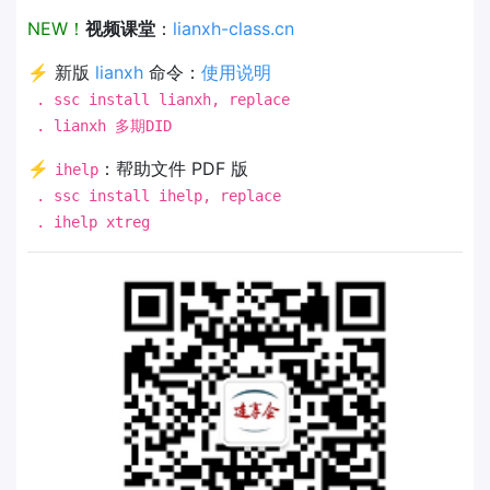
NEW！
视频课堂
：
lianxh-class.cn
⚡ 新版
lianxh
命令：
使用说明
. ssc install lianxh, replace
. lianxh 多期DID
⚡
：帮助文件 PDF 版
ihelp
. ssc install ihelp, replace
. ihelp xtreg