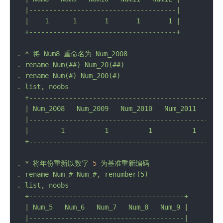
  |-------------------------------------|

  |    1      1       1       1       1 |

.
*
将
Num8
重命名为
Num_2008
.
rename
Num(##)
Num_20(##)
.
rename
Num(#)
Num_200(#)
.
list,
noobs
+------------------------------------------------
|
Num_2008
Num_2009
Num_2010
Num_2011
Num
  |-------------------------------------------------
  |        1          1          1          1       
.
*
将年份重新以数字
5
为基准重新编码
.
rename
Num_#
Num_#,
renumber(5)
.
list,
noobs
+---------------------------------------+
|
Num_5
Num_6
Num_7
Num_8
Num_9
|

  |---------------------------------------|
