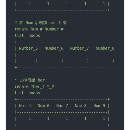
  |     1       1       1       1       1 |

.
*
在
Num
后增加
ber
后缀
.
rename
Num_#
Number_#
.
list,
noobs
+------------------------------------------------
|
Number_5
Number_6
Number_7
Number_8
Num
  |-------------------------------------------------
  |        1          1          1          1       
.
*
去掉后缀
ber
.
rename
*ber_#
*_#
.
list,
noobs
+---------------------------------------+
|
Num_5
Num_6
Num_7
Num_8
Num_9
|

  |---------------------------------------|

  |     1       1       1       1       1 |
