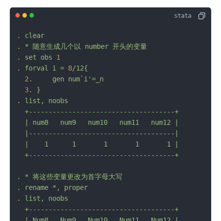
.
clear
.
*
随意生成几个以
number
开头的变量
.
set
obs
1
.
forval
i
=
8
/12{
2
.
gen
num`i'=_n
3
.
}
.
list,
noobs
+-------------------------------------+
|
num8
num9
num10
num11
num12
|

  |-------------------------------------|

  |    1      1       1       1       1 |

.
*
将这些变量更改为首字母大写
.
rename
*,
proper
.
list,
noobs
+-------------------------------------+
|
Num8
Num9
Num10
Num11
Num12
|
