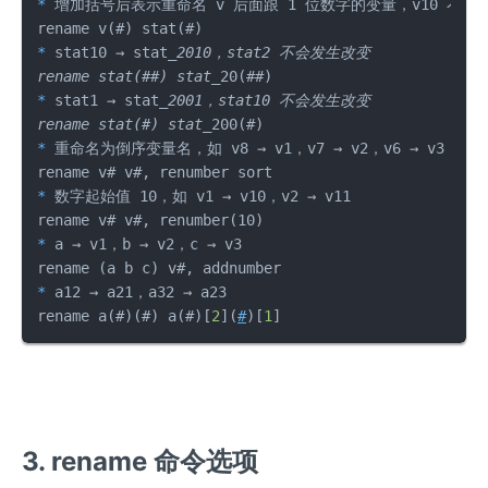
*
 增加括号后表示重命名 v 后面跟 1 位数字的变量，v10 不会被
*
 stat10 → stat
_2010，stat2 不会发生改变

rename stat(##) stat_
*
 stat1 → stat
_2001，stat10 不会发生改变

rename stat(#) stat_
*
 重命名为倒序变量名，如 v8 → v1，v7 → v2，v6 → v3

*
 数字起始值 10，如 v1 → v10，v2 → v11

*
 a → v1，b → v2，c → v3

*
 a12 → a21，a32 → a23

rename a(#)(#) a(#)[
2
](
#
)[
1
]
3. rename 命令选项