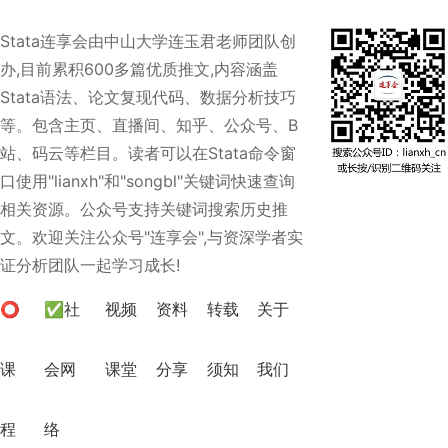
Stata连享会由中山大学连玉君老师团队创
办,目前累积600多篇优质推文,内容涵盖
Stata语法、论文复现代码、数据分析技巧
等。包含主页、直播间、知乎、公众号、B
站、码云等栏目。读者可以在Stata命令窗
口使用"lianxh"和"songbl"关键词快速查询
相关资源。公众号支持关键词搜索历史推
文。欢迎关注公众号"连享会",与资深学者实
证分析团队一起学习成长!
⭕
✅社
视频
资料
转载
关于
课
会网
课堂
分享
须知
我们
程
络