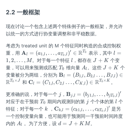
{\m
_
2.2 一般框架
ath
{t,
bf
l}
{r}}
\ri
现在讨论一个包含上述两个特殊例子的一般框架，并允许
=\l
gh
以统一的方式进行协变量调整和非平稳数据。
eft
t\}
考虑为 treated unit 的 M 个特征同时构造的合成控制权
(\wi
_
′
R
\m
A
l=
T
=
(
,
…
,
)
∈
=
重，用
表示，其中
deh
{1
0
a
a
l
1
,
,
l
l
T
l
0
ath
1,
l
J
at
\le
1
,
2
,
…
,
+
。对于每一个特征
，都存在
个变
M
l
J
K
bf
2,\l
+
{r}_
q t
T
A
J
+
量，可以用来预测或匹配
维向量
。这些
个
T
A
J
K
0
l
{A}
dot
K
1, \l
\le
_
_
+
\m
B
=
(
,
…
,
)
∈
变量被分为两组，分别为
B
B
B
1
,
2
,
,
l
l
l
J
l
_l=
s,M
dot
q
0
l
K
ath
×
×
R
R
\m
C
T
J
T
K
=
(
,
…
,
)
∈
和
。
0
0
C
C
C
1
,
2
,
,
l
l
l
K
l
(a_
s,
T_
bf
ath
{1,
′
\wi
0,
j
\m
B
=
(
,
…
,
)
更准确的说，对于每一个
，
{B}
j
b
b
bf
,
1
,
,
j
l
j
l
j
T
l
0
l},\l
deh
1
ath
T
j
l
_l=
对应于在干预前
期间内观测到的第
个个体的第
个
{C}
T
j
l
0
dot
at
\le
bf
_
′
(B_
k
\m
C
_l=
=
(
,
…
,
)
特征；对于每一个
，
是另
k
c
c
,
1
,
,
k
l
k
l
k
T
l
0
s,a_
{r}_
q l
{B}
0
{1,
ath
(C_
一个控制变量向量，也可能用于预测同一干预前时间跨度
{T_
M\r
\le
_{j,
l},B
bf
{1,
A
d
=
+
内的
。为了方便，设
。
A
d
J
K
M
l
0,
igh
q
l}=
_
{C}
l},C
_
=