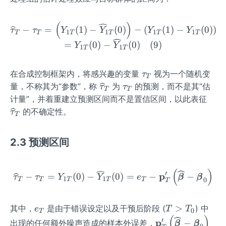
M}
{K
f
f{r
athb
{\
M}
{w
_
f
ath
(
)
\widehat{\tau}_T-\tau_T=
−
=
(
1
)
−
(
0
)
−
(
(
1
)
−
(
0
)
)
_
0}
{w}}
bf
τ
τ
Y
Y
Y
Y
1
1
1
1
T
T
T
T
T
T
0}
{r}
=
(
0
)
−
(
0
)
(
9
)
Y
Y
1
1
T
T
\t
在合成控制框架内，将感兴趣的变量
视为一个随机变
τ
T
a
\w
\t
量，不称其为“参数”，称
为
的预测，而不是其“估
τ
τ
T
T
u
ide
a
\w
计量”，并着重建立预测区间而不是置信区间，以此表征
_
ha
u
ide
的不确定性。
τ
T
T
t
_
ha
{\t
T
t
2.3 预测区间
a
{\t
u}
a
_T
u}
(
)
\widehat{\tau}_T-\tau_T
′
p
−
=
(
0
)
−
(
0
)
=
−
−
τ
τ
Y
Y
e
β
β
_T
1
1
0
T
T
T
T
T
T
e
T
>
其中，
是由于错误设定以及干预后阶段 (
) 中
e
T
T
0
T
(
)
_
\g
\m
′
p
−
出现的任何额外噪声造成的样本外误差，
β
β