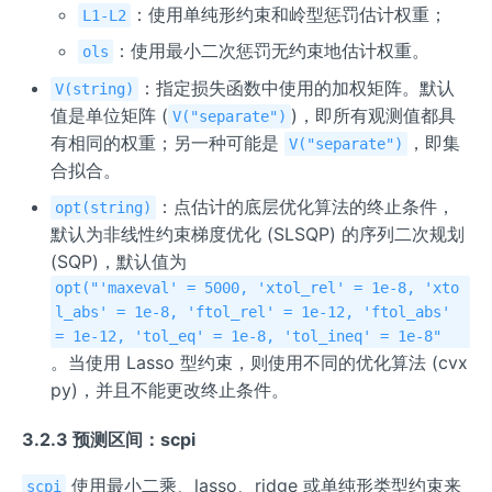
：使用单纯形约束和岭型惩罚估计权重；
L1-L2
：使用最小二次惩罚无约束地估计权重。
ols
：指定损失函数中使用的加权矩阵。默认
V(string)
值是单位矩阵 (
)，即所有观测值都具
V("separate")
有相同的权重；另一种可能是
，即集
V("separate")
合拟合。
：点估计的底层优化算法的终止条件，
opt(string)
默认为非线性约束梯度优化 (SLSQP) 的序列二次规划
(SQP)，默认值为
opt("'maxeval' = 5000, 'xtol_rel' = 1e-8, 'xto
l_abs' = 1e-8, 'ftol_rel' = 1e-12, 'ftol_abs'
= 1e-12, 'tol_eq' = 1e-8, 'tol_ineq' = 1e-8"
。当使用 Lasso 型约束，则使用不同的优化算法 (cvx
py)，并且不能更改终止条件。
3.2.3 预测区间：scpi
使用最小二乘、lasso、ridge 或单纯形类型约束来
scpi