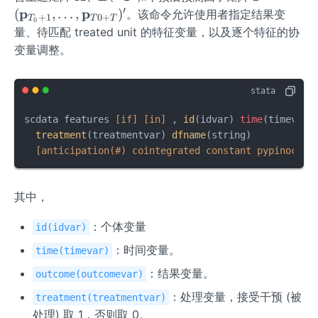
ath
ath
ath
thbf
′
p
p
(
,
…
,
)
。该命令允许使用者指定结果变
+
1
0
+
T
T
T
0
bf
bf
bf
{P}
量、待匹配 treated unit 的特征变量，以及逐个特征的协
{A}
{B}
{C}
=
变量调整。
(\m
athb
f{p}
_{T
scdata features 
[if]
[in]
 , 
id
(idvar) 
time
(timevar)
_0+
treatment
(treatmentvar) 
dfname
(string) 

1},\l
[anticipation(#) cointegrated constant pypinochec
dot
s,\m
athb
其中，
f{p}
_{T
：个体变量
id(idvar)
0+
：时间变量。
time(timevar)
T})
^
：结果变量。
outcome(outcomevar)
{\pr
：处理变量，接受干预 (被
treatment(treatmentvar)
ime}
处理) 取 1，否则取 0。