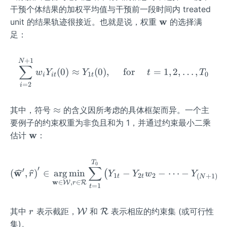
meg
(0)
(0)
ath
干预个体结果的加权平均值与干预前一段时间内 treated
a_
=\s
bf
\m
w
unit 的结果轨迹很接近。也就是说，权重
的选择满
3,\l
um
{w}
ath
足：
dot
_{i
bf
s,\o
=
{w}
meg
+
1
\sum_{i=2}^{N+1} w_i Y_{i
N
2}^
∑
(
0
)
≈
(
0
)
,
for
=
1
,
2
,
…
,
a_
w
Y
Y
t
T
1
0
{N
i
i
t
t
{N
=
2
i
+
+
1}
1})
\a
≈
其中，符号
的含义因所考虑的具体框架而异。一个主
\wi
^
p
deh
要例子的约束权重为非负且和为 1，并通过约束最小二乘
{\p
pr
at
\m
w
估计
：
rim
ox
{w}
ath
e}
_i Y
bf
\left(\widehat{\mathbf{w
T
0
∑
_{i
{w}
′
′
w
(
,
)
∈
ar
g
min
−
−
⋯
−
(
r
Y
Y
w
Y
1
2
2
(
+
1
)
t
t
N
t
t}
w
∈
,
∈
W
R
r
=
1
t
(0)
r
\ma
\m
其中
表示截距，
和
表示相应的约束集 (或可行性
W
R
r
thca
ath
集)。