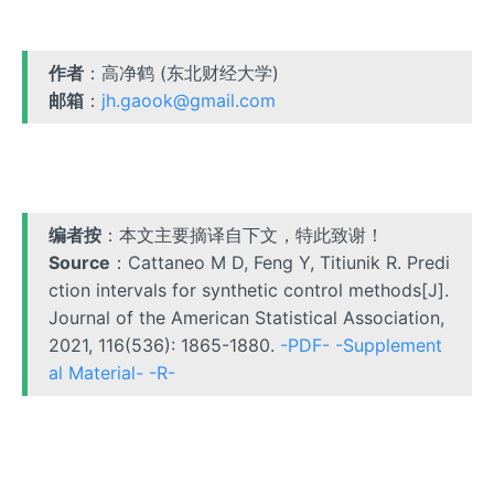
作者
：高净鹤 (东北财经大学)
邮箱
：
jh.gaook@gmail.com
编者按
：本文主要摘译自下文，特此致谢！
Source
：Cattaneo M D, Feng Y, Titiunik R. Predi
ction intervals for synthetic control methods[J].
Journal of the American Statistical Association,
2021, 116(536): 1865-1880.
-PDF-
-Supplement
al Material-
-R-