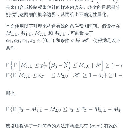
0
T
T
t
ath
是来自合成控制权重估计的样本内误差。本文的目标是分
T
bf
别找到这两项的概率边界，从而给出不确定性量化。
_0
{p}
_T
M_
本文使用以下引理来构造有效的条件预测区间。假设存在
^
{1,
M_
\a
,
,
和
，可能取决于
M
M
M
M
1
,
L
1
,
U
2
,
L
2
,
U
{\p
\m
{2,
lp
\s
\m
,
,
,
∈
(
0
,
1
)
和条件
域
，使得满足以下
α
α
π
π
σ
H
1
2
1
2
rim
hr
\mat
ha
ig
ath
条件：
e}
{~
hrm
_
m
scr
\lef
L}}
{U}}
1,
a
{H}
t
{
[
(
)
]
\begin{aligned} &\mathbb
′
P
P
p
M_
≤
−
≤
∣
≥
1
−
\a
M
β
β
M
H
α
1
,
L
1
,
U
1
0
T
(\w
{1,
lp
P
P
{
[
≤
≤
∣
]
≥
1
−
}
≥
1
−
ide
M
e
M
H
α
π
2
,
L
2
,
U
2
T
\m
ha
hat
hr
_
{\b
{U
2,
那么，
old
M_
\p
sy
{2,
i_
P
P
mb
{
[
−
−
≤
\mathbb{P}\left\{\mathb
≤
−
−
τ
M
M
τ
τ
M
M
\m
1
,
U
2
,
U
1
,
L
2
,
L
1,
T
T
T
ol
hr
\p
{\b
{~
i_
(α,
\m
(
,
)
该引理提供了一种简单的方法来构造具有
有效的
α
π