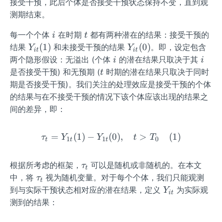
=
N,
接受干预，此后个体是否接受干预状态保持不变，直到观
+
0+
1
N+
测期结束。
1
1,\l
1
i
t
dot
每一个个体
在时期
都有两种潜在的结果：接受干预的
i
t
s,T
Y_
Y_
(
1
)
(
0
)
结果
和未接受干预的结果
。即，设定包含
Y
Y
i
t
i
t
_0
{i
{i
i
i
两个隐形假设：无溢出 (个体
的潜在结果只取决于其
i
i
+T
t}
t}
t
是否接受干预) 和无预期 (
时期的潜在结果只取决于同时
t
_1
(1)
(0)
期是否接受干预)。我们关注的处理效应是接受干预的个体
的结果与在不接受干预的情况下该个体应该出现的结果之
间的差异，即：
=
(
1
)
−
(
\tau_t=Y_{1t}(1)-Y_{1t}(0
0
)
,
>
(
1
)
τ
Y
Y
t
T
1
1
0
t
t
t
\t
根据所考虑的框架，
可以是随机或非随机的。在本文
τ
t
a
\t
中，将
视为随机变量。对于每个个体，我们只能观测
τ
t
u
a
Y
到与实际干预状态相对应的潜在结果，定义
为实际观
Y
i
t
_t
u
_
测到的结果：
_t
{i