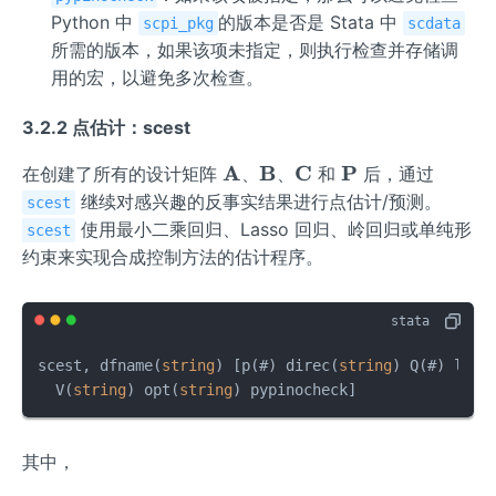
Python 中
的版本是否是 Stata 中
scpi_pkg
scdata
所需的版本，如果该项未指定，则执行检查并存储调
用的宏，以避免多次检查。
3.2.2 点估计：scest
\m
A
\m
B
\m
C
\m
P
在创建了所有的设计矩阵
、
、
和
后，通过
ath
ath
ath
ath
继续对感兴趣的反事实结果进行点估计/预测。
scest
bf
bf
bf
bf
使用最小二乘回归、Lasso 回归、岭回归或单纯形
scest
{A}
{B}
{C}
{P}
约束来实现合成控制方法的估计程序。
scest, dfname(
string
) [p(#) direc(
string
) Q(#) lb(#
  V(
string
) opt(
string
) pypinocheck]
其中，