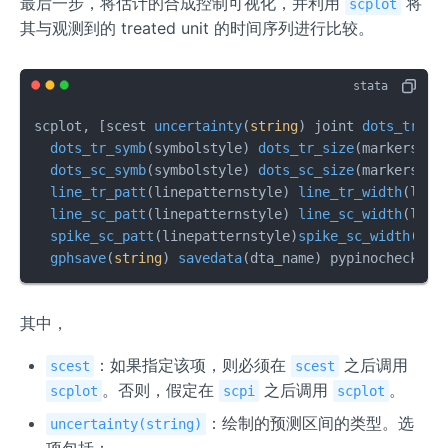
最后一步，将估计的合成控制可视化，并利用
将
scplot
其与观测到的 treated unit 的时间序列进行比较。
scplot, [
scest 
uncertainty
(
string
) joint 
dots_tr_co
dots_tr_symb
(
symbolstyle
) 
dots_tr_size
(
markersize
dots_sc_symb
(
symbolstyle
) 
dots_sc_size
(
markersize
line_tr_patt
(
linepatternstyle
) 
line_tr_width
(
line
line_sc_patt
(
linepatternstyle
) 
line_sc_width
(
line
spike_sc_patt
(
linepatternstyle
)
spike_sc_width
(
lin
gphsave
(
string
) 
savedata
(
dta_name
其中，
：如果指定该项，则必须在
之后调用
scest
scest
。否则，假定在
之后调用
。
scplot
scpi
scplot
：绘制的预测区间的类型。选
uncertainty(string)