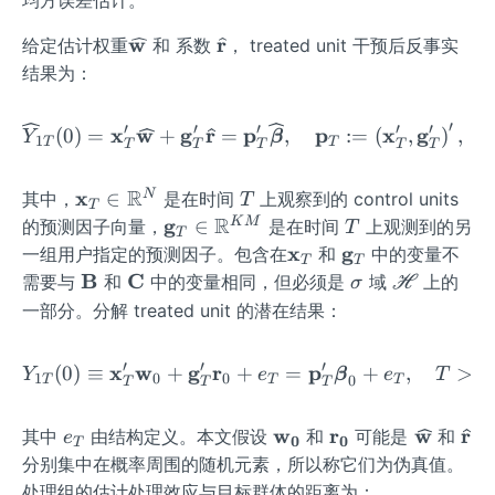
均方误差估计。
1},\l
a
f
f{r
{H}
{\m
at
dots,
\wid
w
\wi
r
{w
_
给定估计权重
和 系数
， treated unit 干预后反事实
athb
{\m
u_{T
ehat
deh
_
0}
f
ath
结果为：
_0,
{\m
at
0}
{w}}
bf
1},\l
athb
{\m
{r}}
′
′
′
′
′
′
\widehat{Y}_{1 T}(0)=\
x
w
g
r
p
p
x
g
(
0
)
=
+
=
,
:=
(
,
)
,
Y
β
dots,
1
f
ath
T
T
T
T
T
T
T
u_{1,
{w}}
bf
M},\l
{r}}
R
\m
x
T
N
∈
其中，
是在时间
上观察到的 control units
T
T
dots,
ath
R
\m
g
T
K
M
∈
的预测因子向量，
是在时间
上观测到的另
T
T
u_{T
bf
ath
\m
x
\m
g
一组用户指定的预测因子。包含在
和
中的变量不
T
T
_0,
{x}
bf
ath
ath
\m
B
\m
C
\s
\m
需要与
和
中的变量相同，但必须是
域
上的
σ
H
M})^
_T
{g}
bf
bf
ath
ath
ig
ath
一部分。分解 treated unit 的潜在结果：
{\pri
\in
_T
{x}
{g}
bf
bf
m
scr
me}
\m
\in
_T
_T
{B}
{C}
a
{H}
\in
′
′
′
x
w
g
r
Y_{1 T}(0) \equiv \mat
p
(
0
)
≡
+
+
=
+
,
>
ath
Y
e
β
e
T
T
\m
1
0
0
0
T
T
T
T
T
T
\mat
bb
ath
hbb
{R}
bb
e
\m
w
\m
r
\wid
w
\wi
r
其中
由结构定义。本文假设
和
可能是
和
e
0
0
{R}^
T
^
{R}
_
at
at
ehat
deh
分别集中在概率周围的随机元素，所以称它们为伪真值。
{T_0
{N}
^
T
hb
hb
{\m
at
处理组的估计处理效应与目标群体的距离为：