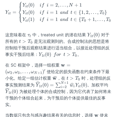
⎧
t}
Y_{it}=\begin{cases}Y_{it
(
0
)
=
2
,
…
,
+
1
Y
i
f
i
N
i
t
⎨
=
(
0
)
=
1
∈
{
1
,
2
,
…
,
}
⎩
Y
Y
i
f
i
an
d
t
T
0
i
t
i
t
(
1
)
=
1
∈
{
+
1
,
…
,
+
Y
i
f
i
an
d
t
T
T
0
0
i
t
\t
Y_
(
0
)
这意味着在
中，treated unit 的潜在结果
对于
τ
Y
1
t
t
a
{1
t
>
所有的
是无法观测到的。合成控制法的思想是将
t
T
0
u
t}
\g
控制组干预后观察结果进行适当组合，以接近处理组的反
_t
(0)
t
Y_
(
0
)
>
事实干预后结果：
。
Y
f
or
t
T
1
0
t
T
{1
\m
w
_0
=
在 SC 框架中，选择一组权重
t}
ath
′
(
,
,
…
,
)
使给定的损失函数在约束条件下最
(0)
ω
ω
ω
2
3
+
1
N
bf
\wid
w
t
\:\:
>
小化。给定一组估计权重
，在
时，处理组的反
t
T
0
{w}
+
1
ehat
\g
for
N
\wi
\wi
(
0
)
=
(
0
)
事实预测结果为
∑
。加权平均
Y
w
Y
1
t
i
i
t
=
2
i
=
{\m
t
\:\:
deh
deh
(
0
)
为被处理个体的合成控制，因为它代表了如何将未
Y
1
t
(\o
athb
T
t\g
at
at
干预的个体组合起来，为干预后的个体提供最佳的反事
meg
f
_0
t T
{Y}
{Y
实。
a_
{w}}
_0
_{1
_{1
2,\o
t}
t}
\m
w
当数据只包含与感兴趣结果有关的信息时，选择
使未