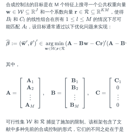
l})^
t)^
M}
(b_
{2,
_{k,
合成控制法的目标是在 M 个特征上搜寻一个公共权重向量
_
l
J
{\p
{\p
{j1,
l}\l
R
l}=
R
\ma
w
{2,
\m
r
B
J
K
M
∈
⊆
∈
⊆
和一个系数向量
，使得
W
+
R
rim
rim
l},\l
dot
(c_
thbf
l}\l
ath
_
C
1
K
1
≤
≤
和
的线性组合在所有
的情况下尽可
B
C
l
M
l
l
e}
e}
dot
s,B
{k1,
{w}
dot
bf
l
_
\l
M
A
能匹配
，设目标通常通过以下优化问题来实现：
A
l
\in
s,b_
_
l},\l
\in
s,C
{r}
l
e
_
\m
{jT
{J,
dot
\ma
_
\in
l
l
′
′
′
′
ath
\widehat{\boldsymbol{\b
w
r
A
Bw
Cr
A
Bw
:=
(
,
)
∈
ar
g
min
(
−
−
)
(
−
_0,
β
l})
s,c_
thca
{K,
\m
\l
w
r
∈
,
∈
bb
W
R
l})^
\in
{kT
l
l})
ath
e
{R}
{\p
\m
_0,
{W}
\in
cal
M
^{T
rim
其中，
ath
l})^
\sub
\m
{R}
_0}
e}
bb
{\p
seteq
ath
\su
{R}
rim
\ma
bb
bset
A
B
C
\mathbf{A}=\left[\begin{
1
1
1
^{T
e}
thbb
{R}
eq
A
B
C
0
2
2
_0
A
B
C
{R}
^{T
\m
=
,
=
,
=
⋮
⋮
⋮
⋮
\ti
^J
_0
ath
A
B
0
mes
\ti
bb
M
M
J}
mes
{R}
K}
^
\ma
\m
可行性集
和
捕捉了施加的限制。该框架包含了文
W
R
{K
thca
ath
献中多种先前的合成控制的形式，它们的不同之处在于是