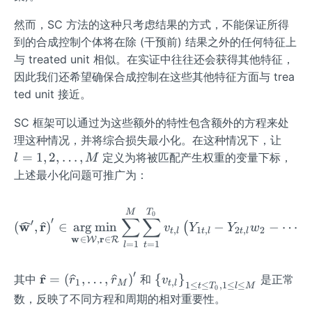
l
cal
然而，SC 方法的这种只考虑结果的方式，不能保证所得
{W}
{R}
到的合成控制个体将在除 (干预前) 结果之外的任何特征上
与 treated unit 相似。在实证中往往还会获得其他特征，
因此我们还希望确保合成控制在这些其他特征方面与 trea
ted unit 接近。
SC 框架可以通过为这些额外的特性包含额外的方程来处
l=
理这种情况，并将综合损失最小化。在这种情况下，让
1,
=
1
,
2
,
…
,
定义为将被匹配产生权重的变量下标，
l
M
2,\l
上述最小化问题可推广为：
dot
s,M
\left(\widehat{\mathbf{w
T
M
0
∑
∑
′
′
w
r
(
,
)
∈
ar
g
min
−
−
⋯
−
(
v
Y
Y
w
,
1
,
2
,
2
t
l
t
l
t
l
w
r
∈
,
∈
W
R
=
1
=
1
t
l
′
\wi
r
\le
=
(
,
…
,
)
{
}
其中
和
是正常
r
r
v
1
,
M
t
l
1
≤
≤
,
1
≤
≤
t
T
l
M
0
deh
ft\
数，反映了不同方程和周期的相对重要性。
at
{v