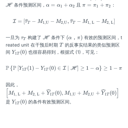
et
L}
2
π)
ath
\a
\p
=
+
=
+
条件预测区间，
且
：
H
α
α
α
π
π
π
a}}
1
2
1
2
\i
scr
lp
i
-\b
n
{H}
h
=
old
=
[
−
−
\mathcal{I}=\left[\wide
,
−
−
]
I
τ
M
M
τ
M
M
(0,
1
,
U
2
,
U
1
,
L
2
,
L
T
T
a
\p
sy
1)
=
i_
mb
\t
\m
(α，
\a
(
，
)
1
一旦为
构建了
条件下
有效的预测区间，t
τ
H
α
π
ol
T
a
ath
π)
lp
+
T
reated unit 在干预后时期
的反事实结果的类似预测区
T
{\b
u
scr
h
\p
Y_
(
0
)
间
也很容易得到，根据式 (1)，可见：
Y
et
1
T
_
{H}
a_
i_
{1
a}_
T
1
2
T}
0\r
P
P
{
[
(
1
)
−
(
0
)
∈
\mathbb{P}\left\{\mathbb
∣
]
≥
1
−
}
≥
1
−
I
Y
Y
H
α
π
1
1
+
T
T
(0)
igh
\a
t)
lp
\left
因此，
h
[
]
[M_
+
+
(
0
)
,
+
+
(
0
)
M
M
Y
M
M
Y
1
,
L
2
,
L
1
1
,
U
2
,
U
1
T
T
a_
{1,
Y_
(
0
)
是
的条件有效预测区间。
Y
2
1
\mat
T
{1
hrm
T}
{~
(0)
L}}