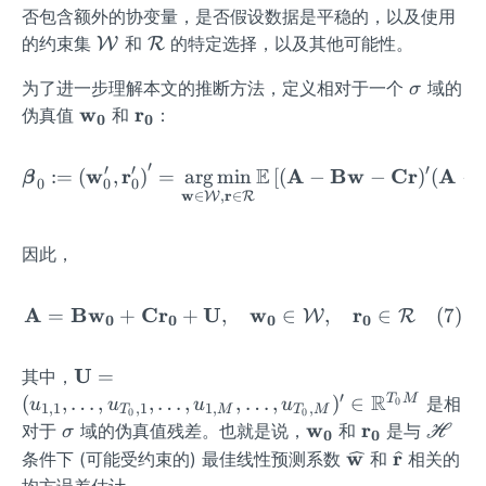
M}
l
cal
否包含额外的协变量，是否假设数据是平稳的，以及使用
{W}
{R}
\ma
\m
的约束集
和
的特定选择，以及其他可能性。
W
R
thca
ath
\s
为了进一步理解本文的推断方法，定义相对于一个
域的
σ
l
cal
ig
\m
w
\m
r
伪真值
和
：
{W}
{R}
0
0
m
at
at
a
hb
hb
′
′
′
′
E
\boldsymbol{\beta}_0:=\
w
r
A
Bw
Cr
A
:=
(
,
)
=
ar
g
min
[
(
−
−
)
(
−
β
0
0
0
f
f{r
w
r
∈
,
∈
W
R
{w
_
_
0}
因此，
0}
A
B
w
C
r
U
\mathbf{A}=\mathbf{B} \
w
r
=
+
+
,
∈
,
∈
(
7
)
W
R
0
0
0
0
\mat
U
=
其中，
hbf
′
R
T
M
(
,
…
,
,
…
,
,
…
,
)
∈
是相
0
u
u
u
u
1
,
1
,
1
1
,
,
T
M
T
M
0
0
{U}
\s
\m
w
\m
r
\m
对于
域的伪真值残差。也就是说，
和
是与
σ
H
0
0
=(u_
ig
at
at
ath
\wid
w
\wi
r
条件下 (可能受约束的) 最佳线性预测系数
和
相关的
{1,
m
hb
hb
scr
ehat
deh