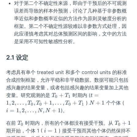
对于第二个不确定性来源，即由于干预后的不可观测
误差而导致的样本外预测，讨论了几种基于非参数概
率近似和参数概率近似的方法作为原则灵敏度分析的
框架。第二个不确定性源较难以非参数方式处理，因
此应谨慎考虑其对总体预测区间的影响，文中的方法
是采用不可知性敏感性分析。
2.1 设定
考虑具有单个 treated unit 和多个 control units 的标准
合成控制框架，允许平稳和非平稳数据。数据可能只包括
感兴趣的结果变量，或者包括感兴趣的结果变量加上其他
T
t=
+
=
变量。研究观测的是
时期内 (
T
T
t
0
1
_
1,
N
i=
1
,
2
,
…
,
,
+
1
,
…
,
+
+
1
)
个个体 (
T
T
T
T
N
0
0
0
1
0
2,\l
+
1,
=
1
,
2
,
…
,
,
+
1
)。
i
N
N
+
dot
1
2,\l
T
T
T
s,T
+
1
在前
时期内，所有的个体都没有接受干预。从
dot
T
T
0
0
_
_
_
_0,
i
=
1
s,
期开始，个体 1 (
) 接受干预而其他个体仍然保持不
i
0
0
1
T_