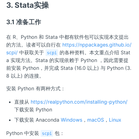
+M_
3. Stata实操
{2,
\mat
3.1 准备工作
hrm
{~
在 R、Python 和 Stata 中都有软件包可以实现本文提出
L}}
的方法。读者可以自行在
https://nppackages.github.io/
+\wi
deha
scpi/
中获取关于
的各种资料。本文重点介绍 Stat
scpi
t{Y}
a 实现方法。Stata 的实现依赖于 Python ，因此需要提
_{1
前安装 Python，并完成 Stata (16.0 以上) 与 Python (3.
T}
8 以上) 的连接。
(0),
M_
安装 Python 有两种方式：
{1,
直接从
https://realpython.com/installing-python/
\mat
hrm
下载安装 Python
{U}}
下载安装 Anaconda
Windows
，
macOS
，
Linux
+M_
{2,
Python 中安装
包：
scpi
\mat