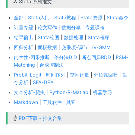
⛳ Stata 系列推文：
全部
|
Stata入门
|
Stata教程
|
Stata资源
|
Stata命令
计量专题
|
论文写作
|
数据分享
|
专题课程
结果输出
|
Stata绘图
|
数据处理
|
Stata程序
回归分析
|
面板数据
|
交乘项-调节
|
IV-GMM
内生性-因果推断
|
倍分法DID
|
断点回归RDD
|
PSM-
Matching
|
合成控制法
Probit-Logit
|
时间序列
|
空间计量
|
分位数回归
|
生
存分析
|
SFA-DEA
文本分析-爬虫
|
Python-R-Matlab
|
机器学习
Markdown
|
工具软件
|
其它
☝
PDF下载 - 推文合集