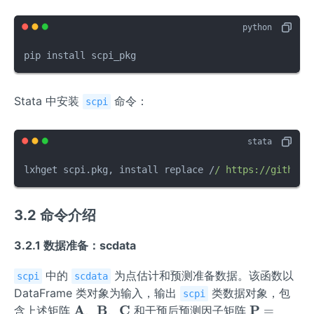
hrm
{U}}
+\wi
pip install scpi_pkg
deha
t{Y}
_{1
Stata 中安装
命令：
scpi
T}
(0)\r
ight]
lxhget scpi.pkg, install replace /
/ https:/
/github.
3.2 命令介绍
3.2.1 数据准备：scdata
中的
为点估计和预测准备数据。该函数以
scpi
scdata
DataFrame 类对象为输入，输出
类数据对象，包
scpi
\m
A
\m
B
\m
C
\ma
P
=
含上述矩阵
、
、
和干预后预测因子矩阵