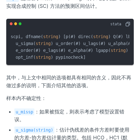
实现合成控制 (SC) 方法的预测区间估计。
scpi, dfname(
string
) [p(#) direc(
string
) Q(#) lb(#)
  u_sigma(
string
) u_order(#) u_lags(#) u_alpha(#) s
  e_order(#) e_lags(#) e_alpha(#) lgapp(
string
) rho
  opt_inf(
string
) pypinocheck]
其中，与上文中相同的选项都具有相同的含义，因此不再
做过多的说明，下面介绍其他的选项。
样本内不确定性：
：如果被指定，则表示考虑了模型设置错
u_missp
误。
：估计伪残差的条件方差时要使用
u_sigma(string)
的方差-协方差估计量的类型。包括 HCO，HC1 (默