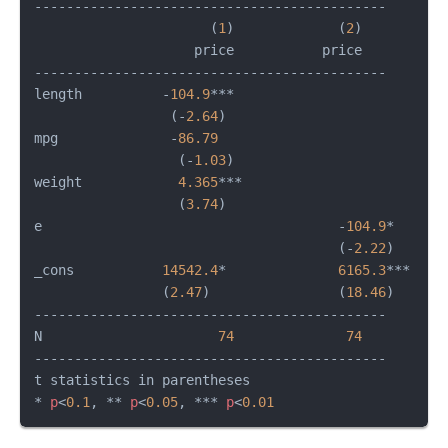
--------------------------------------------

                      (
1
)             (
2
)   

                    price           price   

--------------------------------------------

length          -
104.9
***       

                 (-
2.64
)        

mpg              -
86.79
                  (-
1.03
)   

weight            
4.365
***

                  (
3.74
)   

e                                     -
104.9
*

                                      (-
2.22
)  

_cons           
14542.4
*              
6165.3
***

                (
2.47
)                (
18.46
)   

--------------------------------------------

N                      
74
74
--------------------------------------------

t statistics in parentheses

* 
p
<
0.1
, ** 
p
<
0.05
, *** 
p
<
0.01