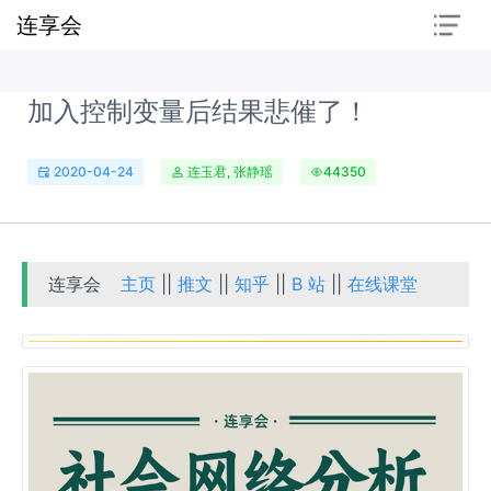
连享会
加入控制变量后结果悲催了！
2020-04-24
连玉君, 张静瑶
44350
连享会
主页
||
推文
||
知乎
||
B 站
||
在线课堂