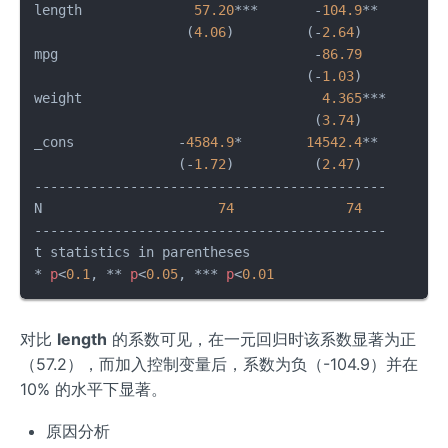
length              
57.20
***       -
104.9
** 

                   (
4.06
)         (-
2.64
)   

mpg                                -
86.79
                                  (-
1.03
)   

weight                              
4.365
***

                                   (
3.74
)   

_cons             -
4584.9
*        
14542.4
** 

                  (-
1.72
)          (
2.47
)   

--------------------------------------------

N                      
74
74
--------------------------------------------

t statistics in parentheses

* 
p
<
0.1
, ** 
p
<
0.05
, *** 
p
<
0.01
对比
length
的系数可见，在一元回归时该系数显著为正
（57.2），而加入控制变量后，系数为负（-104.9）并在
10% 的水平下显著。
原因分析