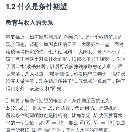
1.2 什么是条件期望
教育与收入的关系
春节临近，如何应对亲戚的"问候杀"，是一个亟待解决的
现实问题。试想，举国欢庆的日子，大家齐坐一堂，面对
读硕读博归家的你，七大姑问到："大闺女，老大不小了，
该干点正事谈个对象什么的呢，读那么多书干嘛呀"，你咽
了咽口水"读书好啊，以后可以多挣钱孝敬您老人家"，话
音未落，八大姑道："哎呀瞎说，你看隔壁二狗子，高中没
读完去做生意，现在赚老多钱了"….气氛顿时尴尬了，除了
咽口水外，该怎么"杠"回去…
E
那就要了解条件期望的概念了：条件期望函数记为
(Y
X
X
(
∣
)
，是关于
的函数，考虑到
是随机的，
E
Y
X
X
X
i
i
i
i
_i|
_
_
X
所以条件期望函数也是随机的。比如给定
为受教育水
X
X
i
i
X
E
=
12
(
∣
=
12
)
平的一个定值，如
，那么
就是
X
E
Y
X
i
i
_
=
(Y
表示所有读 12 年书的个体，其收入水平的期望值。