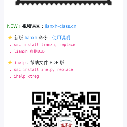
NEW！
视频课堂
：
lianxh-class.cn
⚡ 新版
lianxh
命令：
使用说明
. ssc install lianxh, replace
. lianxh 多期DID
⚡
：帮助文件 PDF 版
ihelp
. ssc install ihelp, replace
. ihelp xtreg