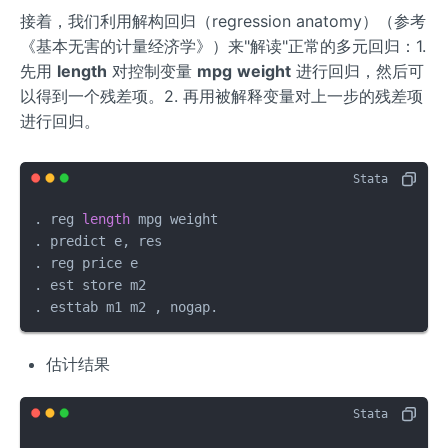
+
2
接着，我们利用解构回归（regression anatomy）（参考
\x
《基本无害的计量经济学》）来"解读"正常的多元回归：1.
i_
先用
length
对控制变量
mpg
weight
进行回归，然后可
1
以得到一个残差项。2. 再用被解释变量对上一步的残差项
进行回归。
. reg 
length
 mpg weight

. predict e, res

. reg price e

. est store m2

. esttab m1 m2 , nogap.
估计结果