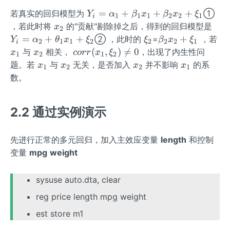
Y
=
+
+
+
若真实的回归模型为
①
Y
α
β
x
β
x
ξ
1
1
1
2
2
1
i
_i
x
Y
，若此时将
的"贡献"剔除掉之后，得到的回归模型是
x
2
=
_
_i
\x
\b
=
+
+
+
② ，此时的
=
，若
Y
α
θ
x
ξ
ξ
β
x
ξ
2
1
1
2
2
2
2
1
i
\a
2
=
i_
et
x
x
corr
(
,
)

=
0
与
相关，
，出现了内生性问
x
x
corr
x
ξ
1
2
1
2
lp
\a
2
a_
_
_
(x_
x
x
x
x
题。若
与
无关，是否加入
并不影响
的系
x
x
x
x
1
2
2
1
ha
lp
2x
1
2
1,\x
_
_
_
_
数。
_1
h
_2
i_2)
1
2
2
1
+
a_
+
\ne
\b
2
\x
q 0
2.2 通过实例演示
et
+
i_
a_
\t
1
先进行正常的多元回归，加入主效应变量
length
和控制
1x
he
变量
mpg
weight
_1
ta
+
_1
\b
x_
sysuse auto.dta, clear
et
1
reg price length mpg weight
a_
+
2x
est store m1
\x
_2
i_