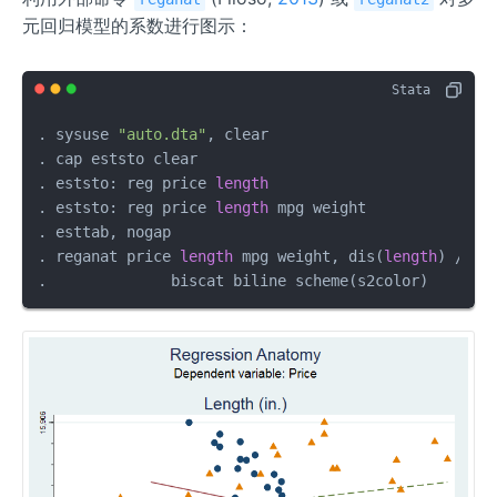
元回归模型的系数进行图示：
. sysuse 
"auto.dta"
, clear

. cap eststo clear

. eststo: reg price 
length
. eststo: reg price 
length
 mpg weight

. esttab, nogap 

. reganat price 
length
 mpg weight, dis(
length
) ///

.              biscat biline scheme(s2color)