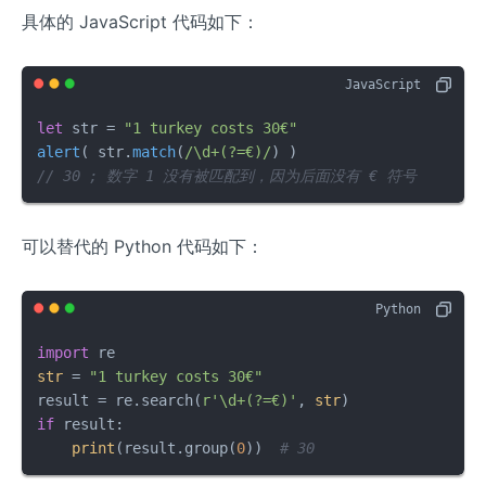
具体的 JavaScript 代码如下：
let
 str = 
"1 turkey costs 30€"
alert
( str.
match
(
/\d+(?=€)/
// 30 ; 数字 1 没有被匹配到，因为后面没有 € 符号
可以替代的 Python 代码如下：
import
str
 = 
"1 turkey costs 30€"
result = re.search(
r'\d+(?=€)'
, 
str
if
 result:

print
(result.group(
0
))  
# 30