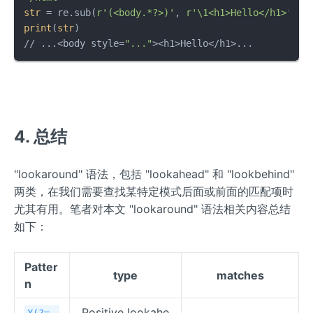
str
 = re.sub(
r'(<body.*?>)'
, 
r'\1<h1>Hello</h1>'
, 
s
print
(
str
)

// ...<body style=
"..."
><h1>Hello</h1>...
4. 总结
"lookaround" 语法，包括 "lookahead" 和 "lookbehind"
两类，在我们需要查找某特定模式后面或前面的匹配项时
尤其有用。笔者对本文 "lookaround" 语法相关内容总结
如下：
Patter
type
matches
n
Positive lookahe