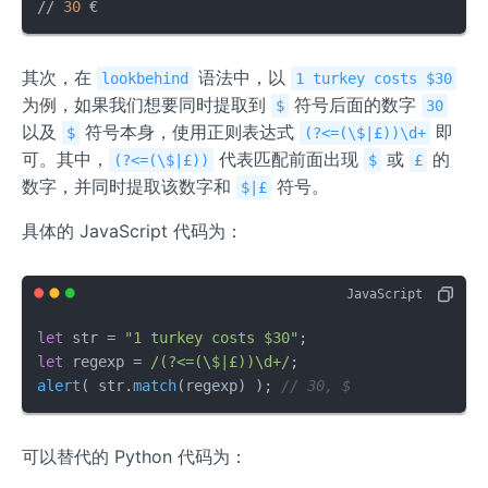
// 
30
 €
其次，在
语法中，以
lookbehind
1 turkey costs $30
为例，如果我们想要同时提取到
符号后面的数字
$
30
以及
符号本身，使用正则表达式
即
$
(?<=(\$|£))\d+
可。其中，
代表匹配前面出现
或
的
(?<=(\$|£))
$
£
数字，并同时提取该数字和
符号。
$|£
具体的 JavaScript 代码为：
let
 str = 
"1 turkey costs $30"
let
 regexp = 
/(?<=(\$|£))\d+/
alert
( str.
match
(regexp) ); 
// 30, $
可以替代的 Python 代码为：