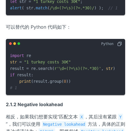
let
 str = 
"1 turkey costs 30€"
alert
( str.
match
(
/\d+(?=\s)(?=.*30)/
) );  
// 1
可以替代的 Python 代码如下：
import
str
 = 
"1 turkey costs 30€"
result = re.search(
r'\d+(?=\s)(?=.*30)'
, 
str
if
 result:

print
(result.group(
0
# 1
2.1.2 Negative lookahead
相反，如果我们想要实现“匹配文本
，其后没有紧跟
X
Y
”，我们可以使用
方法，具体的正则
Negative lookahead