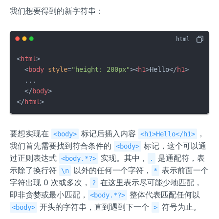
我们想要得到的新字符串：
<
html
>
<
body
style
=
"height: 200px"
>
<
h1
>
Hello
</
h1
>
  ...

</
body
>
</
html
>
要想实现在
标记后插入内容
，
<body>
<h1>Hello</h1>
我们首先需要找到符合条件的
标记，这个可以通
<body>
过正则表达式
实现。其中，
是通配符，表
<body.*?>
.
示除了换行符
以外的任何一个字符，
表示前面一个
\n
*
字符出现 0 次或多次，
在这里表示尽可能少地匹配，
?
即非贪婪或最小匹配，
整体代表匹配任何以
<body.*?>
开头的字符串，直到遇到下一个
符号为止。
<body>
>