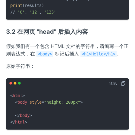
print
(results)    

// 
'0'
, 
'12'
, 
'123'
3.2 在网页 "head" 后插入内容
假如我们有一个包含 HTML 文档的字符串，请编写一个正
则表达式，在
标记后插入
。
<body>
<h1>Hello</h1>
原始字符串：
<
html
>
<
body
style
=
"height: 200px"
>
  ...

</
body
>
</
html
>