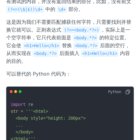
有测试的内容，并没有返回结果的部分，比如，没有前文
中的
部分。
(?<=(\$|£))\d+
\d+
这是因为我们不需要匹配捕获任何字符，只需要找到并替
换它就可以。正则表达式
，实际上是一
(?<=<body.*?>)
个空字符串，它只代表前面是
的特定位置。
<body.*?>
它会使
替换
后面的空行，
<h1>Hello</h1>
<body.*?>
从而实现在
后面插入
内容
<body.*?>
<h1>Hello</h1>
的目的。
可以替代的 Python 代码为：
import
str
 = 
'''<html>

  <body style="height: 200px">

  ...

  </body>

</html>'''