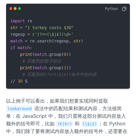
import
str
 = 
"1 turkey costs $30"
regexp = 
r'(?<=(\$|£))\d+'
match
 = re.search(regexp, 
str
if
match
:

print
(
match
.group(
0
)) 

# 匹配到的数字部分
print
(
match
.group(
1
)) 

# 匹配到的(?<=(\$|£))条件中的内容
// 
30
 $
以上例子可以看出，如果我们想要实现同时提取
语法中的匹配结果和测试内容，方法很简
lookaround
单：在 JavaScript 中，我们只需将这部分测试内容放入
额外的括号即可，比如
和
；在 Python
(€|kr)
(\$|£)
中，我们除了要将测试内容放入额外的括号外，还需要在