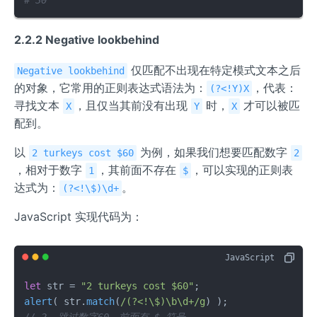
2.2.2 Negative lookbehind
仅匹配不出现在特定模式文本之后
Negative lookbehind
的对象，它常用的正则表达式语法为：
，代表：
(?<!Y)X
寻找文本
，且仅当其前没有出现
时，
才可以被匹
X
Y
X
配到。
以
为例，如果我们想要匹配数字
2 turkeys cost $60
2
，相对于数字
，其前面不存在
，可以实现的正则表
1
$
达式为：
。
(?<!\$)\d+
JavaScript 实现代码为：
let
 str = 
"2 turkeys cost $60"
alert
( str.
match
(
/(?<!\$)\b\d+/g
// 2  跳过数字60，前面有 $ 符号