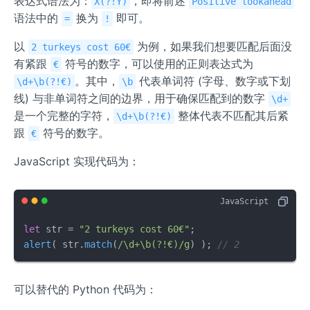
表达式语法为：
，即将前述
X(?!Y)
Positive lookahead
语法中的
换为
即可。
=
!
以
为例，如果我们想要匹配后面没
2 turkeys cost 60€
有紧跟
符号的数字，可以使用的正则表达式为
€
。其中，
代表单词符 (字母、数字或下划
\d+\b(?!€)
\b
线) 与非单词符之间的边界，用于确保匹配到的数字
\d+
是一个完整的字符，
整体代表不匹配其后紧
\d+\b(?!€)
跟
符号的数字。
€
JavaScript 实现代码为：
let
 str = 
"2 turkeys cost 60€"
alert
( str.
match
(
/\d+\b(?!€)/g
) ); 
// 2
可以替代的 Python 代码为：