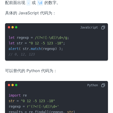
配前面出现
或
的数字。
-
\d
具体的 JavaScript 代码为：
let
 regexp = 
/(?<![-\d])\d+/g
let
 str = 
"0 12 -5 123 -18"
alert
( str.
match
// 0, 12, 123
可以替代的 Python 代码为：
import
str
 = 
"0 12 -5 123 -18"
regexp = 
r'(?<![-\d])\d+'
results = re.findall(regexp, 
str