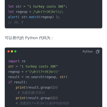
let
 str = 
"1 turkey costs 30€"
let
 regexp = 
/\d+(?=(€|kr))/
alert
( str.
match
// 30, €
可以替代的 Python 代码为：
import
str
 = 
"1 turkey costs 30€"
regexp = 
r'(\d+)(?=(€|kr))'
result = re.search(regexp, 
str
if
 result:

print
(result.group(
1
)) 

# 匹配到数字部分
print
(result.group(
2
))  

# 匹配到(?=(€|kr))条件中的内容