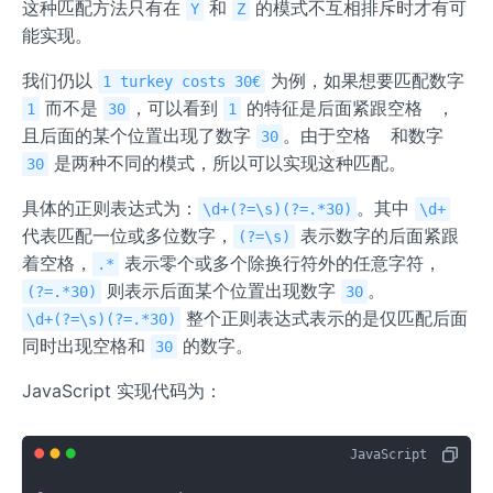
这种匹配方法只有在
和
的模式不互相排斥时才有可
Y
Z
能实现。
我们仍以
为例，如果想要匹配数字
1 turkey costs 30€
而不是
，可以看到
的特征是后面紧跟空格
，
1
30
1
且后面的某个位置出现了数字
。由于空格
和数字
30
是两种不同的模式，所以可以实现这种匹配。
30
具体的正则表达式为：
。其中
\d+(?=\s)(?=.*30)
\d+
代表匹配一位或多位数字，
表示数字的后面紧跟
(?=\s)
着空格，
表示零个或多个除换行符外的任意字符，
.*
则表示后面某个位置出现数字
。
(?=.*30)
30
整个正则表达式表示的是仅匹配后面
\d+(?=\s)(?=.*30)
同时出现空格和
的数字。
30
JavaScript 实现代码为：