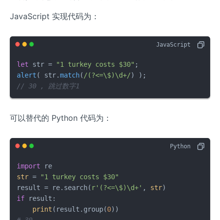
JavaScript 实现代码为：
let
 str = 
"1 turkey costs $30"
alert
( str.
match
(
/(?<=\$)\d+/
// 30 , 跳过数字1
可以替代的 Python 代码为：
import
str
 = 
"1 turkey costs $30"
result = re.search(
r'(?<=\$)\d+'
, 
str
if
 result:

print
(result.group(
0
# 30