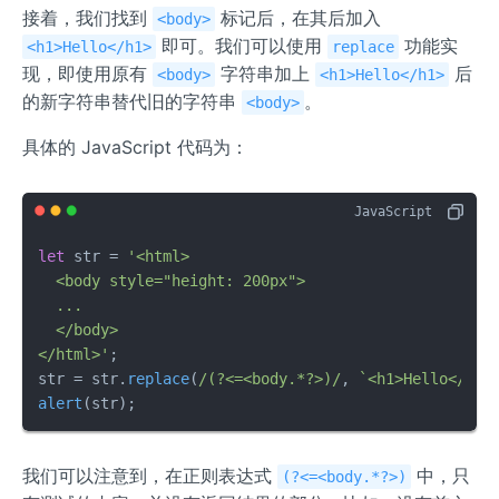
接着，我们找到
标记后，在其后加入
<body>
即可。我们可以使用
功能实
<h1>Hello</h1>
replace
现，即使用原有
字符串加上
后
<body>
<h1>Hello</h1>
的新字符串替代旧的字符串
。
<body>
具体的 JavaScript 代码为：
let
 str = 
'<html>

  <body style="height: 200px">

  ...

  </body>

</html>'
;

str = str.
replace
(
/(?<=<body.*?>)/
, 
`<h1>Hello</h1>
alert
(str);
我们可以注意到，在正则表达式
中，只
(?<=<body.*?>)