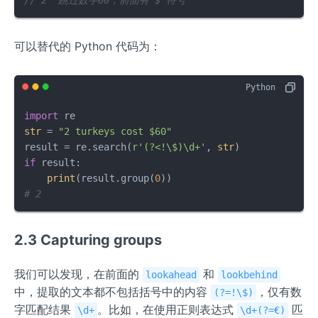
可以替代的 Python 代码为：
import
str
 = 
"2 turkeys cost $60"
result = re.search(
r'(?<!\$)\d+'
, 
str
if
 result:

print
(result.group(
0
# 2
2.3 Capturing groups
我们可以发现，在前面的
和
lookahead
lookbehind
中，提取的文本都不包括括号中的内容
，仅有数
(?=!\$)
字匹配结果
。比如，在使用正则表达式
匹
\d+
\d+(?=€)