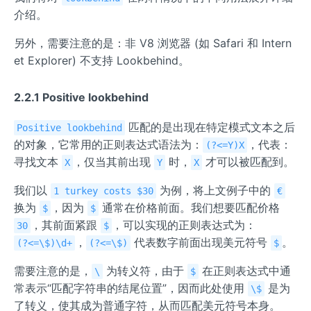
介绍。
另外，需要注意的是：非 V8 浏览器 (如 Safari 和 Intern
et Explorer) 不支持 Lookbehind。
2.2.1 Positive lookbehind
匹配的是出现在特定模式文本之后
Positive lookbehind
的对象，它常用的正则表达式语法为：
，代表：
(?<=Y)X
寻找文本
，仅当其前出现
时，
才可以被匹配到。
X
Y
X
我们以
为例，将上文例子中的
1 turkey costs $30
€
换为
，因为
通常在价格前面。我们想要匹配价格
$
$
，其前面紧跟
，可以实现的正则表达式为：
30
$
，
代表数字前面出现美元符号
。
(?<=\$)\d+
(?<=\$)
$
需要注意的是，
为转义符，由于
在正则表达式中通
\
$
常表示“匹配字符串的结尾位置”，因而此处使用
是为
\$
了转义，使其成为普通字符，从而匹配美元符号本身。