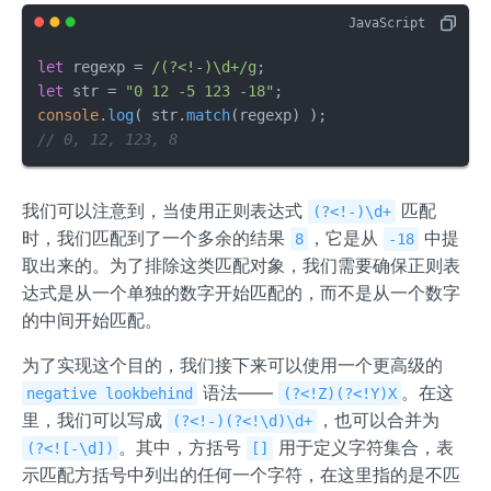
let
 regexp = 
/(?<!-)\d+/g
let
 str = 
"0 12 -5 123 -18"
console
.
log
( str.
match
// 0, 12, 123, 8
我们可以注意到，当使用正则表达式
匹配
(?<!-)\d+
时，我们匹配到了一个多余的结果
，它是从
中提
8
-18
取出来的。为了排除这类匹配对象，我们需要确保正则表
达式是从一个单独的数字开始匹配的，而不是从一个数字
的中间开始匹配。
为了实现这个目的，我们接下来可以使用一个更高级的
语法——
。在这
negative lookbehind
(?<!Z)(?<!Y)X
里，我们可以写成
，也可以合并为
(?<!-)(?<!\d)\d+
。其中，方括号
用于定义字符集合，表
(?<![-\d])
[]
示匹配方括号中列出的任何一个字符，在这里指的是不匹