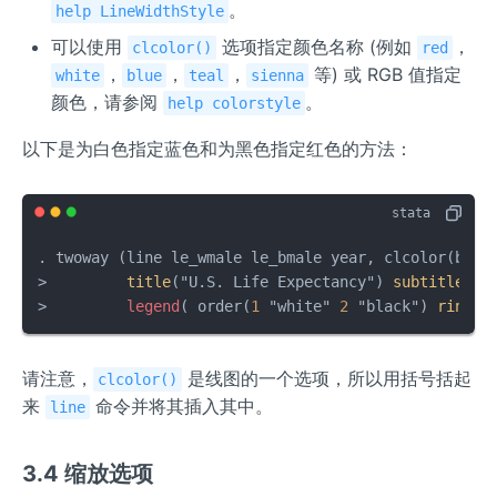
。
help LineWidthStyle
可以使用
选项指定颜色名称 (例如
，
clcolor()
red
，
，
，
等) 或 RGB 值指定
white
blue
teal
sienna
颜色，请参阅
。
help colorstyle
以下是为白色指定蓝色和为黑色指定红色的方法：
. twoway (line le_wmale le_bmale year, clcolor(blue
>         
title
("U.S. Life Expectancy") 
subtitle
("M
>         
legend
( order(
1
 "white" 
2
 "black") 
ring
(
0
请注意，
是线图的一个选项，所以用括号括起
clcolor()
来
命令并将其插入其中。
line
3.4 缩放选项