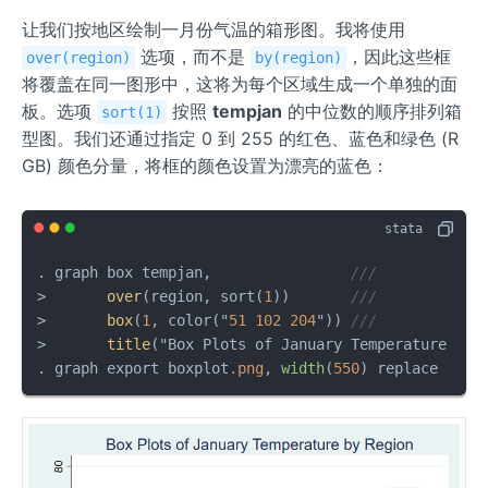
让我们按地区绘制一月份气温的箱形图。我将使用
选项，而不是
，因此这些框
over(region)
by(region)
将覆盖在同一图形中，这将为每个区域生成一个单独的面
板。选项
按照
tempjan
的中位数的顺序排列箱
sort(1)
型图。我们还通过指定 0 到 255 的红色、蓝色和绿色 (R
GB) 颜色分量，将框的颜色设置为漂亮的蓝色：
. graph box tempjan,                
///
>       
over
(region, sort(
1
))       
///
>       
box
(
1
, color("
51
102
204
")) 
///
>       
title
("Box Plots of January Temperature by R
. graph export boxplot
.png
, 
width
(
550
) replace