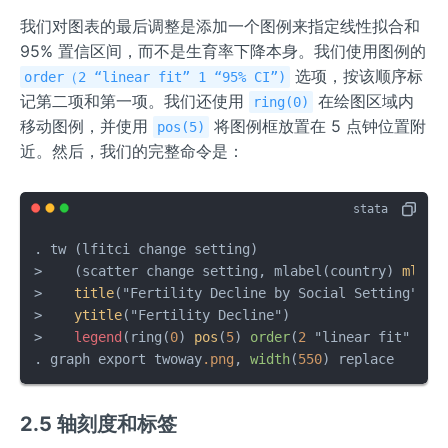
我们对图表的最后调整是添加一个图例来指定线性拟合和
95% 置信区间，而不是生育率下降本身。我们使用图例的
选项，按该顺序标
order（2 “linear fit” 1 “95% CI”)
记第二项和第一项。我们还使用
在绘图区域内
ring(0)
移动图例，并使用
将图例框放置在 5 点钟位置附
pos(5)
近。然后，我们的完整命令是：
. tw (lfitci change setting)                       
>    (scatter change setting, mlabel(country) 
mlabv
>    
title
("Fertility Decline by Social Setting")  
>    
ytitle
("Fertility Decline")                   
>    
legend
(ring(
0
) 
pos
(
5
) 
order
(
2
 "linear fit" 
1
 "
. graph export twoway
.png
, 
width
(
550
) replace
2.5 轴刻度和标签