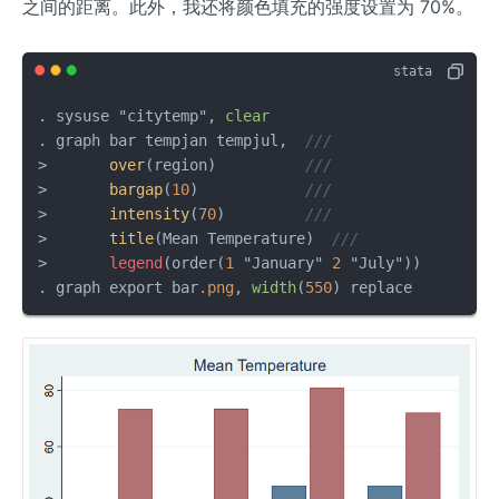
之间的距离。此外，我还将颜色填充的强度设置为 70%。
. sysuse "citytemp", 
clear
. graph bar tempjan tempjul,  
///
>       
over
(region)          
///
>       
bargap
(
10
)            
///
>       
intensity
(
70
)         
///
>       
title
(Mean Temperature)  
///
>       
legend
(order(
1
 "January" 
2
 "July"))

. graph export bar
.png
, 
width
(
550
) replace