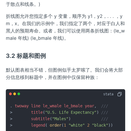
于散点和线条。)
折线图允许您指定多个 y 变量，顺序为 y1，y2，. . . ，y
m，x。在我们的示例中，我们指定了两个，对应于白人和
黑人的预期寿命。或者，我们可以使用两条折线图：(le_w
male 年线) (le_bmale 年线)。
3.2 标题和图例
默认图表相当不错，但图例似乎太罗嗦了。我们会将大部
分信息移到标题中，并在图例中仅保留种族：
. 
twoway
line
le_wmale
le_bmale
year
,  
///
>        
title
(
"U.S. Life Expectancy"
) 
///
>        
subtitle
(
"Males"
)             
///
>        
legend
( 
order
(
1
"white"
2
"black"
))