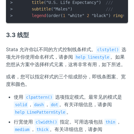
>        
title
("U.S. Life Expectancy")  
///
>        
subtitle
("Males")              
///
>        
legend
(order(
1
 "white" 
2
 "black") 
ring
(
0
) 
3.3 线型
Stata 允许你以不同的方式控制线条样式。
选
clstyle()
项允许你使用命名样式，请参阅
。如果
help linestyle
您想从方案中选择样式元素，这将非常有用，如下所述。
或者，您可以指定样式的三个组成部分，即线条图案、宽
度和颜色。
使用
选项指定模式。最常见的模式是
clpattern()
，
，
。有关详细信息，请参阅
solid
dash
dot
。
help LinePatternStyle
行宽使用
指定。可用选项包括
，
clwidth()
thin
，
。有关详细信息，请参阅
medium
thick