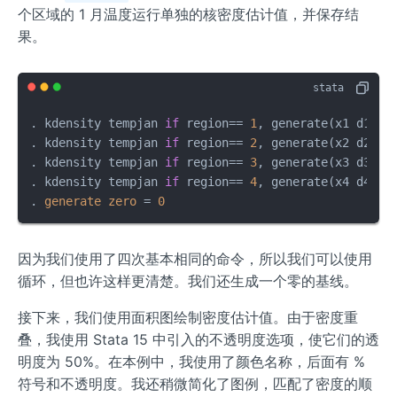
个区域的 1 月温度运行单独的核密度估计值，并保存结
果。
. kdensity tempjan 
if
 region== 
1
, generate(x1 d1)

. kdensity tempjan 
if
 region== 
2
, generate(x2 d2)

. kdensity tempjan 
if
 region== 
3
, generate(x3 d3)

. kdensity tempjan 
if
 region== 
4
, generate(x4 d4)

. 
generate
zero
=
0
因为我们使用了四次基本相同的命令，所以我们可以使用
循环，但也许这样更清楚。我们还生成一个零的基线。
接下来，我们使用面积图绘制密度估计值。由于密度重
叠，我使用 Stata 15 中引入的不透明度选项，使它们的透
明度为 50%。在本例中，我使用了颜色名称，后面有 %
符号和不透明度。我还稍微简化了图例，匹配了密度的顺