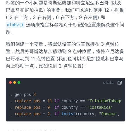
标签的一个小问题是哥斯达黎加和特立尼达多巴哥 (以及
巴拿马和尼加拉瓜) 的重叠。我们可以通过使用 12 小时制
(12 在上方，3 在右侧，6 在下方，9 在左侧) 和
选项来指定标签相对于标记的位置来解决这个问
mlabv()
题。
我们创建一个变量，将默认设置的位置保持在 3 点钟位
置，然后将哥斯达黎加移动到 9 点钟位置，将特立尼达多
巴哥移动到 11 点钟位置 (我们也可以将尼加拉瓜和巴拿马
向上移动一点，比如说到 2 点钟位置)：
. gen pos=
3
. 
replace
pos
=
11
if
 country == 
"TrinidadTobago"
. 
replace
pos
=
9
if
 country == 
"CostaRica"
. 
replace
pos
=
2
if
inlist
(country, 
"Panama"
, 
"Ni