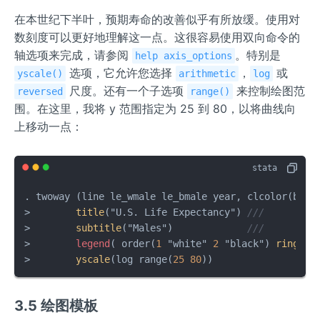
在本世纪下半叶，预期寿命的改善似乎有所放缓。使用对
数刻度可以更好地理解这一点。这很容易使用双向命令的
轴选项来完成，请参阅
。特别是
help axis_options
选项，它允许您选择
，
或
yscale()
arithmetic
log
尺度。还有一个子选项
来控制绘图范
reversed
range()
围。在这里，我将 y 范围指定为 25 到 80，以将曲线向
上移动一点：
. twoway (line le_wmale le_bmale year, clcolor(blue
>        
title
("U.S. Life Expectancy") 
///
>        
subtitle
("Males")             
///
>        
legend
( order(
1
 "white" 
2
 "black") 
ring
(
0
)
>        
yscale
(log range(
25
80
))
3.5 绘图模板