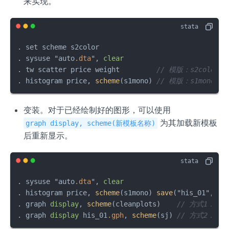
来实现。
. set scheme s2color 

. sysuse "auto
.dta
", 
clear
. tw scatter price weight         
// 模版：s2color 
. histogram price, 
scheme
(s1mono) 
// 模版：s1mono  
变装。对于已经绘制好的图形，可以使用
为其加载新模板
graph display, scheme(新模板名称)
后重新显示。
. sysuse "auto
.dta
", 
clear
. histogram price, 
scheme
(s1mono) 
save
("his_01", re
. graph 
display
, 
scheme
(cleanplots)    
// 方式1：适
. graph 
display
 his_01
.gph
, 
scheme
(sj) 
// 方式2：适