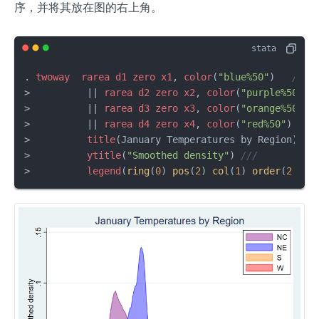
序，并将其放在图的右上角。
. 
twoway
rarea
d1
zero
x1
, 
color
(
"blue%50"
)   
///
>          || 
rarea
d2
zero
x2
, 
color
(
"purple%50"
) 
>          || 
rarea
d3
zero
x3
, 
color
(
"orange%50"
) 
>          || 
rarea
d4
zero
x4
, 
color
(
"red%50"
)    
>          
title
(January Temperatures by Region)   
>          
ytitle
(
"Smoothed density"
) 
///
>          
legend
(
ring
(
0
) 
pos
(
2
) 
col
(
1
) 
order
(
2
"NC