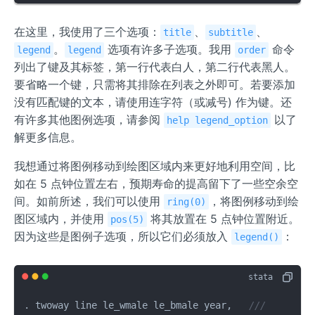
在这里，我使用了三个选项：
、
、
title
subtitle
。
选项有许多子选项。我用
命令
legend
legend
order
列出了键及其标签，第一行代表白人，第二行代表黑人。
要省略一个键，只需将其排除在列表之外即可。若要添加
没有匹配键的文本，请使用连字符（或减号) 作为键。还
有许多其他图例选项，请参阅
以了
help legend_option
解更多信息。
我想通过将图例移动到绘图区域内来更好地利用空间，比
如在 5 点钟位置左右，预期寿命的提高留下了一些空余空
间。如前所述，我们可以使用
，将图例移动到绘
ring(0)
图区域内，并使用
将其放置在 5 点钟位置附近。
pos(5)
因为这些是图例子选项，所以它们必须放入
：
legend()
. twoway line le_wmale le_bmale year,   
///