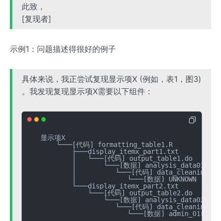
此致，
[复现者]
示例1：问题描述得很好的例子
具体来说，我正尝试复现显示项X (例如，表1，图3)
。我发现复现显示项X需要以下组件：
   显示项X

       └───[代码] formatting_table1.R

           ├───display_itemx_part1.txt  

           |   └───[代码] output_table1.do        
           |       └───[数据] analysis_data01.csv

           |          └───[代码] data_cleaning01.R
           |             └───[数据] UNKNOWN

           └───display_itemx_part2.txt  

               └───[代码] output_table2.do        
                   └───[数据] analysis_data02.csv

                      └───[代码] data_cleaning02.R