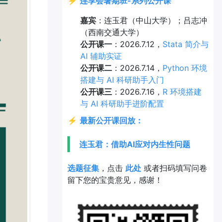
⚡
连享会暑期班-系列公开课
嘉宾
：连玉君（中山大学）；吕志冲
（西南交通大学）
公开课一
：2026.7.12，
Stata 简介与
AI 辅助实证
公开课二
：2026.7.14，
Python 环境
搭建与 AI 科研助手入门
公开课三
：2026.7.16，
R 环境搭建
与 AI 科研助手进阶配置
⚡
最新公开课回放：
连玉君：借助AI应对内生性问题
选题征集
，点击
此处
或者扫码填写问卷
留下您的宝贵意见，感谢！