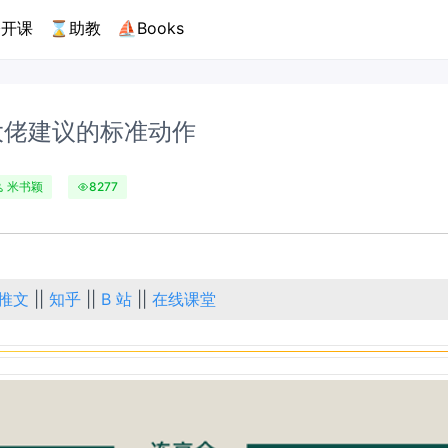
开课
⌛助教
⛵Books
大佬建议的标准动作
米书颖
8277
推文
||
知乎
||
B 站
||
在线课堂