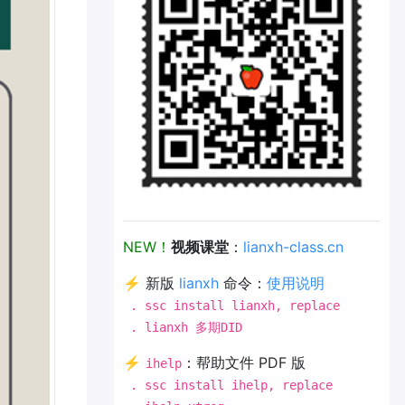
NEW！
视频课堂
：
lianxh-class.cn
⚡ 新版
lianxh
命令：
使用说明
. ssc install lianxh, replace
. lianxh 多期DID
⚡
：帮助文件 PDF 版
ihelp
. ssc install ihelp, replace