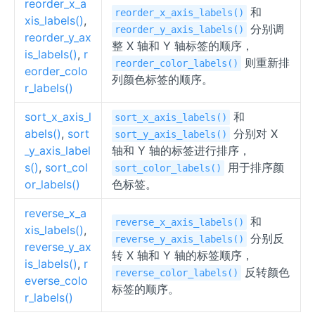
reorder_x_a
和
reorder_x_axis_labels()
xis_labels()
,
分别调
reorder_y_axis_labels()
reorder_y_ax
整 X 轴和 Y 轴标签的顺序，
is_labels()
,
r
则重新排
reorder_color_labels()
eorder_colo
列颜色标签的顺序。
r_labels()
sort_x_axis_l
和
sort_x_axis_labels()
abels()
,
sort
分别对 X
sort_y_axis_labels()
_y_axis_label
轴和 Y 轴的标签进行排序，
s()
,
sort_col
用于排序颜
sort_color_labels()
or_labels()
色标签。
reverse_x_a
和
reverse_x_axis_labels()
xis_labels()
,
分别反
reverse_y_axis_labels()
reverse_y_ax
转 X 轴和 Y 轴的标签顺序，
is_labels()
,
r
反转颜色
reverse_color_labels()
everse_colo
标签的顺序。
r_labels()