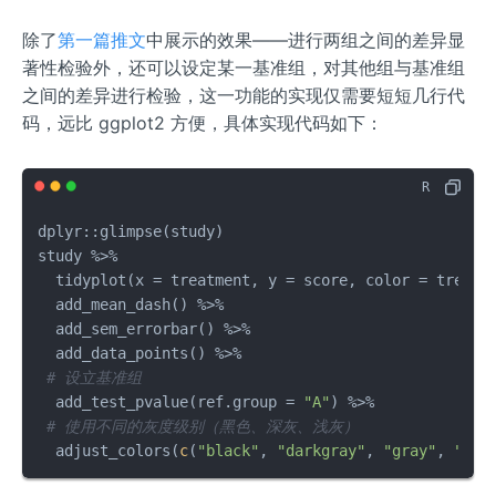
除了
第一篇推文
中展示的效果——进行两组之间的差异显
著性检验外，还可以设定某一基准组，对其他组与基准组
之间的差异进行检验，这一功能的实现仅需要短短几行代
码，远比 ggplot2 方便，具体实现代码如下：
dplyr
::
glimpse
(
study
)
study 
%>%
  tidyplot
(
x 
=
 treatment
,
 y 
=
 score
,
 color 
=
 treatm
  add_mean_dash
(
)
%>%
  add_sem_errorbar
(
)
%>%
  add_data_points
(
)
%>%
# 设立基准组
  add_test_pvalue
(
ref.group 
=
"A"
)
%>%
# 使用不同的灰度级别（黑色、深灰、浅灰）
  adjust_colors
(
c
(
"black"
,
"darkgray"
,
"gray"
,
"lig