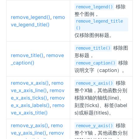
移除
remove_legend()
整个图例，
remove_legend()
,
remo
remove_legend_title
ve_legend_title()
()
仅移除图例标题。
移除图
remove_title()
remove_title()
,
remove
形标题，
_caption()
移除
remove_caption()
说明文字（caption）。
remove_x_axis()
,
remo
移除
remove_x_axis()
ve_x_axis_line()
,
remov
整个X轴，其他函数分别
e_x_axis_ticks()
,
remov
移除X轴的轴线(line)、
e_x_axis_labels()
,
remo
刻度(ticks)、标签(label
ve_x_axis_title()
s)或标题(titles)。
remove_y_axis()
,
remo
移除
remove_y_axis()
ve_y_axis_line()
,
remov
整个Y轴，其他函数分别