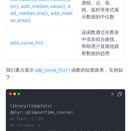
虚线、点、值、
ot()
,
add_median_value()
,
a
线、面积等形式展
dd_median_line()
,
add_medi
示数据的中位数
an_area()
该函数通过在图表
中添加拟合曲线，
add_curve_fit()
帮助用户直观地观
察数据的趋势
我们重点展示
函数的绘图效果，实例如
add_curve_fit()
下：
library
(
tidyplots
)
dplyr
::
glimpse
(
time_course
)
#> Rows: 1,710
#> Columns: 4