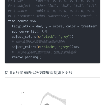
#> $ day       <dbl> 0, 0, 0, 0, 0, 0, 0, 0, 0, 0, 
#> $ subject   <chr> "id1", "id2", "id3", "id4", "i
#> $ score     <dbl> 0, 0, 0, 0, 0, 0, 0, 0, 0, 0, 
#> $ treatment <chr> "untreated", "untreated", "unt
time_course 
%>%
  tidyplot
(
x 
=
 day
,
 y 
=
 score
,
 color 
=
 treatment
,
 d
  add_curve_fit
(
)
%>%
  adjust_colors
(
c
(
"black"
,
"grey"
)
)
# 修改成国内发表要求的非彩色配色
  adjust_colors
(
c
(
"black"
,
"grey"
)
)
%>%
#  减少不必要的空白区域，使图形紧贴边缘
  remove_padding
(
)
使用五行简短的代码便能够绘制如下图形：