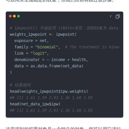
# ipwpoint() 不能处理 tibbles类型，强制转换为 data.fra
weights_ipwpoint 
<-
 ipwpoint
(
  exposure 
=
 net
,
  family 
=
"binomial"
,
# The treatment is binary
  link 
=
"logit"
,
  denominator 
=
~
 income 
+
 health
,
  data 
=
 as.data.frame
(
net_data
)
)
# 结果相同
head
(
weights_ipwpoint
$
ipw.weights
)
## [1] 1.61 1.59 2.93 1.36 1.68 1.85
head
(
net_data_ipw
$
ipw
)
## [1] 1.61 1.59 2.93 1.36 1.68 1.85
这里得到的权重对象是一个独立的对象，您可以用它进行