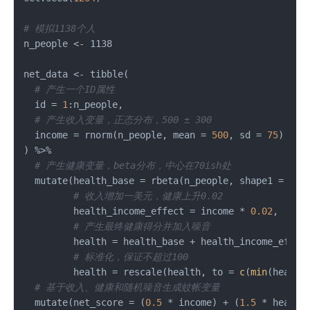
# 模拟1138个人
n_people 
<-
 1138

net_data 
<-
 tibble
(
# 产生一个ID属性
  id 
=
1
:
n_people
,
# 产生收入变量，正态分布，500 ± 300
  income 
=
 rnorm
(
n_people
,
 mean 
=
500
,
 sd 
=
75
)
)
%>%
# 产生健康变量，beta分布，中心在70ish处
  mutate
(
health_base 
=
 rbeta
(
n_people
,
 shape1 
=
7
,
 
# 收入增加一美元，健康上升0.02
         health_income_effect 
=
 income 
*
0.02
,
# 产生最终健康得分并加入噪音
         health 
=
 health_base 
+
 health_income_effec
# 标准化，保证不超过100
         health 
=
 rescale
(
health
,
 to 
=
c
(
min
(
health
# 基于收入、健康和随机噪音生成蚊帐变量
  mutate
(
net_score 
=
(
0.5
*
 income
)
+
(
1.5
*
 health