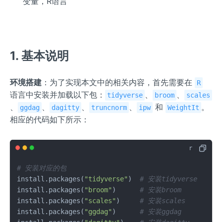
变量，R语言
1. 基本说明
环境搭建
：为了实现本文中的相关内容，首先需要在
R
语言中安装并加载以下包：
、
、
tidyverse
broom
scales
、
、
、
、
和
。
ggdag
dagitty
truncnorm
ipw
WeightIt
相应的代码如下所示：
# 安装对应的包
install.packages
(
"tidyverse"
)
# 安装tidyverse
install.packages
(
"broom"
)
# 安装broom
install.packages
(
"scales"
)
# 安装scales
install.packages
(
"ggdag"
)
# 安装ggdag