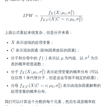
2
(
;
,
)
IPW=\frac{f_X (X;\mu_1 
f
X
μ
σ
1
1
X
=
I
P
W
2
(
∣
=
;
,
)
f
X
C
c
μ
σ
2
∣
2
X
C
上面公式看起来很复杂，但是分开来看：
X
表示连续的处理变量；
X
C
表示混杂因素 (影响因果效应的因素)；
C
2
f
\m
\s
(
⋅
)
分子和分母中的
表示以
为均值、以
为方
f
μ
σ
.
_.
u
ig
差的概率密度函数；
(·)
m
2
f_X
(
;
,
)
分子
表示处理变量的概率分布 (可以
f
X
μ
σ
1
1
X
a
(X;\m
仅仅用 1 来代替分子，但是这会导致不稳定的权重)；
^
u_1
2
2
f_
(
∣
=
;
,
)
分母
表示由混杂因素解释的
f
X
C
c
μ
σ
2
∣
2
,\sig
X
C
{X|
处理变量的概率分布。
ma_1
C}
^2)
(X|
我们可以计算这个分数的每个元素，然后生成逆概率权