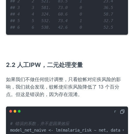
## 2     2   521.   83.5     1         23.4
## 3     3   581.   73.0     0         36.5
## 4     4   324.   60.6     0         58.7
## 5     5   532.   73.4     1         32.7
## 6     6   538.   42.6     0         52.5
2.2 人工IPW，二元处理变量
如果我们不做任何统计调整，只看蚊帐对疟疾风险的影
响，我们就会发现，蚊帐使疟疾风险降低了 13 个百分
点。但这是错误的，因为存在混淆。
# 错误的系数，并不是因果效应
model_net_naive 
<-
 lm
(
malaria_risk 
~
 net
,
 data 
=
 ne