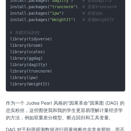
install.packages
(
"dagitty"
)
# 安装dagitty
install.packages
(
"truncnorm"
)
# 安装truncnorm
install.packages
(
"ipw"
)
# 安装ipw
install.packages
(
"WeightIt"
)
# 安装WeightIt
# 加载对应的包
library
(
tidyverse
)
library
(
broom
)
library
(
scales
)
library
(
ggdag
)
library
(
dagitty
)
library
(
truncnorm
)
library
(
ipw
)
library
(
WeightIt
)
作为一个 Judea Pearl 风格的“因果革命”因果图 (DAG) 的
忠实粉丝，这些图使我和我的学生更容易理解计量经济学
的方法，例如双重差分模型、断点回归和工具变量。
DAG 对于利用观测数据进行因果推断也非常有帮助，而不