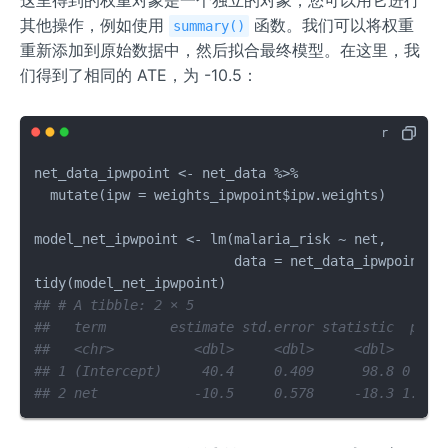
其他操作，例如使用
函数。我们可以将权重
summary()
重新添加到原始数据中，然后拟合最终模型。在这里，我
们得到了相同的 ATE，为 -10.5：
net_data_ipwpoint 
<-
 net_data 
%>%
  mutate
(
ipw 
=
 weights_ipwpoint
$
ipw.weights
)
model_net_ipwpoint 
<-
 lm
(
malaria_risk 
~
 net
,
                         data 
=
 net_data_ipwpoint
,
 
tidy
(
model_net_ipwpoint
)
## # A tibble: 2 × 5
##   term        estimate std.error statistic  p.va
##   <chr>          <dbl>     <dbl>     <dbl>    <d
## 1 (Intercept)     40.4     0.409      98.8 0    
## 2 net            -10.5     0.578     -18.3 1.83e