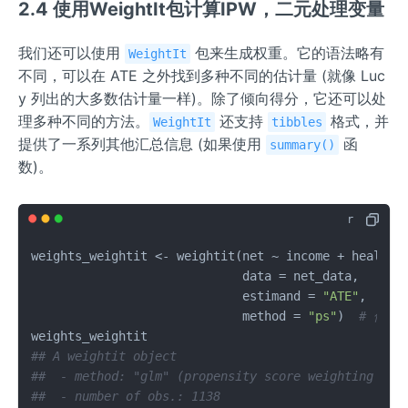
2.4 使用WeightIt包计算IPW，二元处理变量
我们还可以使用
包来生成权重。它的语法略有
WeightIt
不同，可以在 ATE 之外找到多种不同的估计量 (就像 Luc
y 列出的大多数估计量一样)。除了倾向得分，它还可以处
理多种不同的方法。
还支持
格式，并
WeightIt
tibbles
提供了一系列其他汇总信息 (如果使用
函
summary()
数)。
weights_weightit 
<-
 weightit
(
net 
~
 income 
+
 health
,
                             data 
=
 net_data
,
                             estimand 
=
"ATE"
,
# 取
                             method 
=
"ps"
)
# 使用
## A weightit object
##  - method: "glm" (propensity score weighting wit
##  - number of obs.: 1138