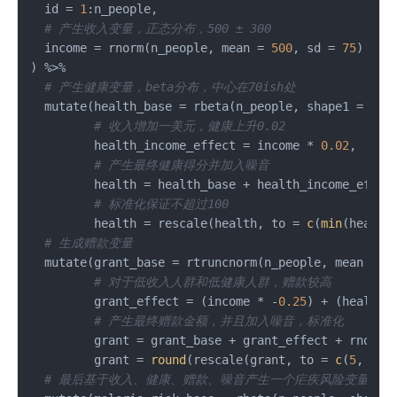
  id 
=
1
:
n_people
,
# 产生收入变量，正态分布，500 ± 300
  income 
=
 rnorm
(
n_people
,
 mean 
=
500
,
 sd 
=
75
)
)
%>%
# 产生健康变量，beta分布，中心在70ish处
  mutate
(
health_base 
=
 rbeta
(
n_people
,
 shape1 
=
7
,
 
# 收入增加一美元，健康上升0.02
         health_income_effect 
=
 income 
*
0.02
,
# 产生最终健康得分并加入噪音
         health 
=
 health_base 
+
 health_income_effec
# 标准化保证不超过100
         health 
=
 rescale
(
health
,
 to 
=
c
(
min
(
health
# 生成赠款变量
  mutate
(
grant_base 
=
 rtruncnorm
(
n_people
,
 mean 
=
1
# 对于低收入人群和低健康人群，赠款较高
         grant_effect 
=
(
income 
*
-
0.25
)
+
(
health 
# 产生最终赠款金额，并且加入噪音，标准化
         grant 
=
 grant_base 
+
 grant_effect 
+
 rnorm
(
         grant 
=
round
(
rescale
(
grant
,
 to 
=
c
(
5
,
40
)
# 最后基于收入、健康、赠款、噪音产生一个疟疾风险变量