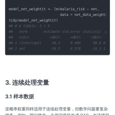
model_net_weightit 
<-
 lm
(
malaria_risk 
~
 net
,
                         data 
=
 net_data_weightit
,
 
tidy
(
model_net_weightit
)
## # A tibble: 2 × 5
##   term        estimate std.error statistic  p.va
##   <chr>          <dbl>     <dbl>     <dbl>    <d
## 1 (Intercept)     40.4     0.409      98.8 0    
## 2 net            -10.5     0.578     -18.3 1.83e
3. 连续处理变量
3.1 样本数据
逆概率权重同样适用于连续处理变量，但数学问题要复杂