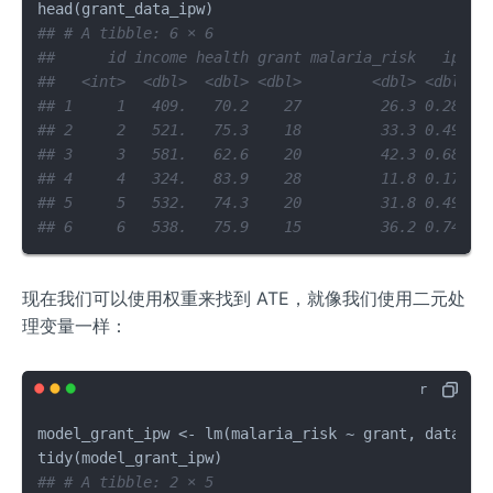
head
(
grant_data_ipw
)
## # A tibble: 6 × 6
##      id income health grant malaria_risk   ipw
##   <int>  <dbl>  <dbl> <dbl>        <dbl> <dbl>
## 1     1   409.   70.2    27         26.3 0.288
## 2     2   521.   75.3    18         33.3 0.492
## 3     3   581.   62.6    20         42.3 0.687
## 4     4   324.   83.9    28         11.8 0.177
## 5     5   532.   74.3    20         31.8 0.499
## 6     6   538.   75.9    15         36.2 0.748
现在我们可以使用权重来找到 ATE，就像我们使用二元处
理变量一样：
model_grant_ipw 
<-
 lm
(
malaria_risk 
~
 grant
,
 data 
=
 
tidy
(
model_grant_ipw
)
## # A tibble: 2 × 5