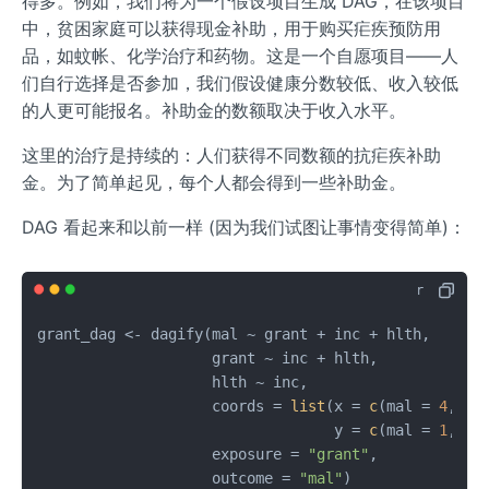
得多。例如，我们将为一个假设项目生成 DAG，在该项目
中，贫困家庭可以获得现金补助，用于购买疟疾预防用
品，如蚊帐、化学治疗和药物。这是一个自愿项目——人
们自行选择是否参加，我们假设健康分数较低、收入较低
的人更可能报名。补助金的数额取决于收入水平。
这里的治疗是持续的：人们获得不同数额的抗疟疾补助
金。为了简单起见，每个人都会得到一些补助金。
DAG 看起来和以前一样 (因为我们试图让事情变得简单)：
grant_dag 
<-
 dagify
(
mal 
~
 grant 
+
 inc 
+
 hlth
,
                    grant 
~
 inc 
+
 hlth
,
                    hlth 
~
 inc
,
                    coords 
=
list
(
x 
=
c
(
mal 
=
4
,
 gr
                                  y 
=
c
(
mal 
=
1
,
 gr
                    exposure 
=
"grant"
,
                    outcome 
=
"mal"
)