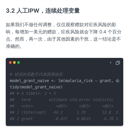
3.2 人工IPW，连续处理变量
如果我们不做任何调整，仅仅观察赠款对疟疾风险的影
响，每增加一美元的赠款，疟疾风险就会下降 0.4 个百分
点。然而，再一次，由于其他因素的干扰，这一结论是不
准确的。
# 错误的系数不代表因果效应
model_grant_naive 
<-
 lm
(
malaria_risk 
~
 grant
,
 data 
tidy
(
model_grant_naive
)
## # A tibble: 2 × 5
##   term        estimate std.error statistic   p.v
##   <chr>          <dbl>     <dbl>     <dbl>     <
## 1 (Intercept)   44.2      1.35       32.8  2.56e
## 2 grant         -0.417    0.0615     -6.78 1.69e