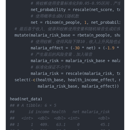
# 将蚊帐使用变量标准化到0.05-0.95区间，产生蚊
         net_probability 
=
 rescale
(
net_score
,
 to 
=
# 使用概率生成0/1随机数
         net 
=
 rbinom
(
n_people
,
1
,
 net_probability
)
# 最后基于收入、健康和蚊帐使用变量和随机噪音生成疟疾风险
  mutate
(
malaria_risk_base 
=
 rbeta
(
n_people
,
 shape1
# 使用蚊帐，使得风险下降10，收入上升风险也会下降
         malaria_effect 
=
(
-
30
*
 net
)
+
(
-
1.9
*
 hea
# 产生最后的风险变量，加入噪音
         malaria_risk 
=
 malaria_risk_base 
+
 malaria
# 标准化保证不小于0
         malaria_risk 
=
 rescale
(
malaria_risk
,
 to 
=
  select
(
-
c
(
health_base
,
 health_income_effect
,
 net_
            malaria_risk_base
,
 malaria_effect
)
)
head
(
net_data
)
## # A tibble: 6 × 5
##      id income health   net malaria_risk
##   <int>  <dbl>  <dbl> <int>        <dbl>
## 1     1   409.   63.1     0         45.1