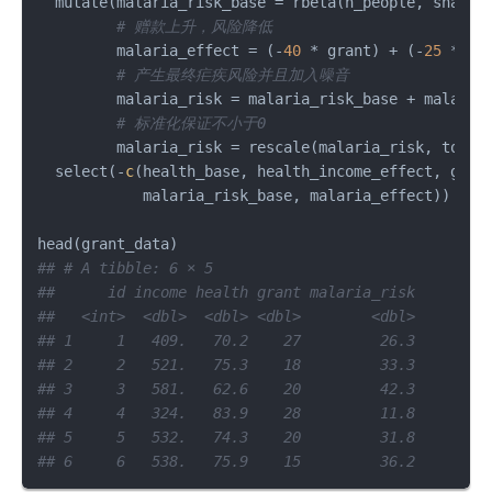
  mutate
(
malaria_risk_base 
=
 rbeta
(
n_people
,
 shape1
# 赠款上升，风险降低
         malaria_effect 
=
(
-
40
*
 grant
)
+
(
-
25
*
 he
# 产生最终疟疾风险并且加入噪音
         malaria_risk 
=
 malaria_risk_base 
+
 malaria
# 标准化保证不小于0
         malaria_risk 
=
 rescale
(
malaria_risk
,
 to 
=
  select
(
-
c
(
health_base
,
 health_income_effect
,
 gran
            malaria_risk_base
,
 malaria_effect
)
)
head
(
grant_data
)
## # A tibble: 6 × 5
##      id income health grant malaria_risk
##   <int>  <dbl>  <dbl> <dbl>        <dbl>
## 1     1   409.   70.2    27         26.3
## 2     2   521.   75.3    18         33.3
## 3     3   581.   62.6    20         42.3
## 4     4   324.   83.9    28         11.8
## 5     5   532.   74.3    20         31.8
## 6     6   538.   75.9    15         36.2