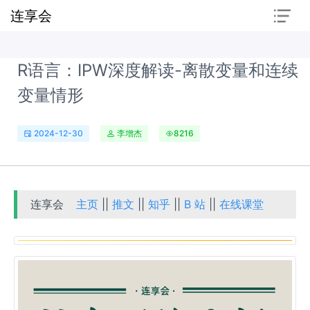
连享会
R语言：IPW深度解读-离散变量和连续
变量情形
2024-12-30
李增杰
8216
连享会
主页
||
推文
||
知乎
||
B 站
||
在线课堂