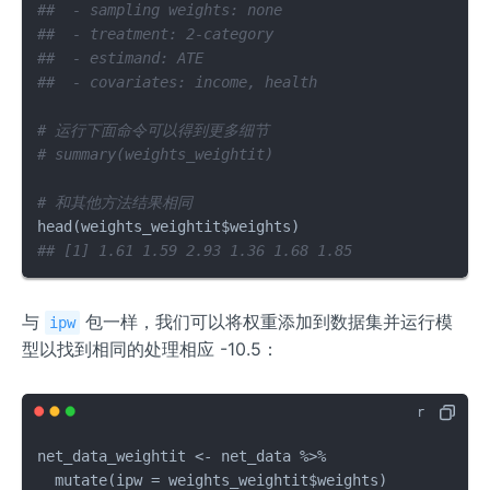
##  - sampling weights: none
##  - treatment: 2-category
##  - estimand: ATE
##  - covariates: income, health
# 运行下面命令可以得到更多细节
# summary(weights_weightit)
# 和其他方法结果相同
head
(
weights_weightit
$
weights
)
## [1] 1.61 1.59 2.93 1.36 1.68 1.85
与
包一样，我们可以将权重添加到数据集并运行模
ipw
型以找到相同的处理相应 -10.5：
net_data_weightit 
<-
 net_data 
%>%
  mutate
(
ipw 
=
 weights_weightit
$
weights
)