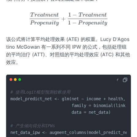
1
−
T
re
a
t
m
e
n
t
T
re
a
t
m
e
n
t
\frac{Treatment}{Propens
+
1
−
P
ro
p
e
n
s
i
t
y
P
ro
p
e
n
s
i
t
y
该公式将计算平均处理效果 (ATE) 的权重。Lucy D'Agos
tino McGowan 有一系列不同 IPW 的公式，包括处理组
的平均治疗 (ATT)、对照组的平均处理效应 (ATC) 和其他
效应。
# 使用Logit模型预测蚊帐使用
model_predict_net 
<-
 glm
(
net 
~
 income 
+
 health
,
                         family 
=
 binomial
(
link 
=
"
                         data 
=
 net_data
)
# 产生倾向得分和IPWs
net_data_ipw 
<-
 augment_columns
(
model_predict_net
,
 