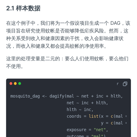
2.1 样本数据
在这个例子中，我们将为一个假设项目生成一个 DAG，该
项目旨在研究使用蚊帐是否能够降低疟疾风险。然而，这
种关系受到收入和健康因素的干扰，收入会影响健康状
况，而收入和健康又都会提高蚊帐的净使用率。
这里的处理变量是二元的：要么人们使用蚊帐，要么他们
不使用。
mosquito_dag 
<-
 dagify
(
mal 
~
 net 
+
 inc 
+
 hlth
,
                       net 
~
 inc 
+
 hlth
,
                       hlth 
~
 inc
,
                       coords 
=
list
(
x 
=
c
(
mal 
=
4
,
                                     y 
=
c
(
mal 
=
1
,
                       exposure 
=
"net"
,
                       outcome 
=
"mal"
)