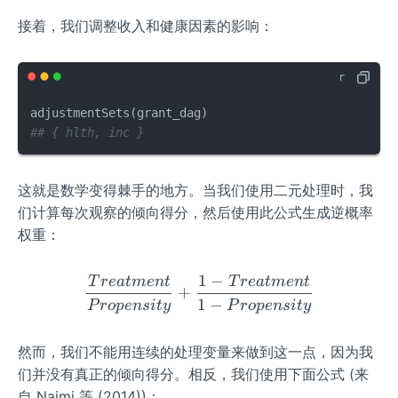
接着，我们调整收入和健康因素的影响：
adjustmentSets
(
grant_dag
)
## { hlth, inc }
这就是数学变得棘手的地方。当我们使用二元处理时，我
们计算每次观察的倾向得分，然后使用此公式生成逆概率
权重：
1
−
T
re
a
t
m
e
n
t
T
re
a
t
m
e
n
t
\frac{Treatment}{Propens
+
1
−
P
ro
p
e
n
s
i
t
y
P
ro
p
e
n
s
i
t
y
然而，我们不能用连续的处理变量来做到这一点，因为我
们并没有真正的倾向得分。相反，我们使用下面公式 (来
自 Naimi 等 (2014))：