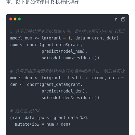
C=
重。以下是如何使用 R 执行此操作：
c;\m
u_2
,\sig
ma_
# 分子只是处理变量的概率分布。我们将使用正态分布 (因此使用dno
2^2)
model_num 
<-
 lm
(
grant 
~
1
,
 data 
=
 grant_data
)
num 
<-
 dnorm
(
grant_data
$
grant
,
             predict
(
model_num
)
,
             sd
(
model_num
$
residuals
)
)
# 分母是由混杂因素解释的处理变量的概率分布。我们将再次使用正
model_den 
<-
 lm
(
grant 
~
 health 
+
 income
,
 data 
=
 gra
den 
<-
 dnorm
(
grant_data
$
grant
,
             predict
(
model_den
)
,
             sd
(
model_den
$
residuals
)
)
# 最后生成IPW
grant_data_ipw 
<-
 grant_data 
%>%
  mutate
(
ipw 
=
 num 
/
 den
)