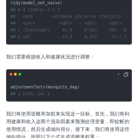
tidy
(
model_net_naive
)
## # A tibble: 2 × 5
##   term        estimate std.error statistic   p.v
##   <chr>          <dbl>     <dbl>     <dbl>     <
## 1 (Intercept)     41.9     0.413     102.  0    
## 2 net            -13.6     0.572     -23.7 2.90e
我们需要根据收入和健康状况进行调整：
adjustmentSets
(
mosquito_dag
)
## { hlth, inc }
我们将使用逆概率加权来实现这一目标。首先，我们将利
用健康和收入这两个混杂因素来预测处理变量，即蚊帐的
使用情况，然后生成倾向得分。接下来，我们将使用这些
倾向得分，按照以下公式生成逆概率权重：