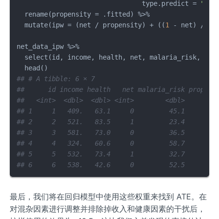
                                type.predict 
=
"res
  rename
(
propensity 
=
 .fitted
)
%>%
  mutate
(
ipw 
=
(
net 
/
 propensity
)
+
(
(
1
-
 net
)
/
(
1
net_data_ipw 
%>%
  select
(
id
,
 income
,
 health
,
 net
,
 malaria_risk
,
 pro
  head
(
)
## # A tibble: 6 × 7
##      id income health   net malaria_risk propens
##   <int>  <dbl>  <dbl> <int>        <dbl>      <d
## 1     1   409.   63.1     0         45.1      0.
## 2     2   521.   83.5     1         23.4      0.
## 3     3   581.   73.0     0         36.5      0.
## 4     4   324.   60.6     0         58.7      0.
## 5     5   532.   73.4     1         32.7      0.
## 6     6   538.   42.6     0         52.5      0.
最后，我们将在回归模型中使用这些权重来找到 ATE。在
对混杂因素进行调整并排除掉收入和健康因素的干扰后，