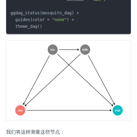
ggdag_status
(
mosquito_dag
)
+
  guides
(
color 
=
"none"
)
+
  theme_dag
(
)
我们将这样测量这些节点：