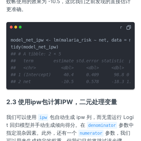
蚊帐使用的效果为 -10.5，这比我们之前发现的直接估计
更准确。
model_net_ipw 
<-
 lm
(
malaria_risk 
~
 net
,
 data 
=
 net_
tidy
(
model_net_ipw
)
## # A tibble: 2 × 5
##   term        estimate std.error statistic  p.va
##   <chr>          <dbl>     <dbl>     <dbl>    <d
## 1 (Intercept)     40.4     0.409      98.8 0    
## 2 net            -10.5     0.578     -18.3 1.83e
2.3 使用ipw包计算IPW，二元处理变量
我们可以使用
包自动生成 ipw 列，而无需运行 Logi
ipw
t 回归模型并手动生成倾向得分。在
参数中
denominator
指定混杂因素。此外，还有一个
参数，我们
numerator
可以用来生成稳定的权重，但我们目前将跳过该步骤。