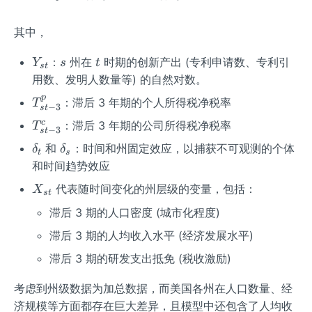
其中，
Y
s
t
：
州在
时期的创新产出 (专利申请数、专利引
Y
s
t
s
t
_
用数、发明人数量等) 的自然对数。
{s
p
T
：滞后 3 年期的个人所得税净税率
T
t}
−
3
s
t
_
T
c
：滞后 3 年期的公司所得税净税率
T
−
3
s
t
{s
_
\d
\d
和
：时间和州固定效应，以捕获不可观测的个体
t-
δ
δ
t
s
{s
elt
elt
3}
和时间趋势效应
t-
a_
a_
^
X
3}
代表随时间变化的州层级的变量，包括：
X
s
t
{t}
{s}
p
_
^c
滞后 3 期的人口密度 (城市化程度)
{s
t}
滞后 3 期的人均收入水平 (经济发展水平)
滞后 3 期的研发支出抵免 (税收激励)
考虑到州级数据为加总数据，而美国各州在人口数量、经
济规模等方面都存在巨大差异，且模型中还包含了人均收