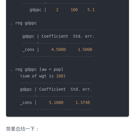
---------+---------------------
        gdppc |    
2
100
5.1
. reg gdppc

------------------------------
     gdppc | Coefficient  Std. err.

------+-----------------------
     _cons |     
4.5000
1.5000
------------------------------
. reg gdppc [aw = pop]

    (sum of wgt is 
100
)

------------------------------
    gdppc | Coefficient  Std. err.

------+-----------------------
    _cons |     
5.1000
1.3748
------------------------------
简要总结一下：