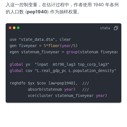
入这一控制变量，在估计过程中，作者使用 1940 年各州
的人口数 (
pop1940
) 作为抽样权重。
use "state_data.dta", clear

gen fiveyear 
=
5
*
floor
(
year
/
5
)

egen statenum_fiveyear 
=
group
(statenum fiveyear)

global
global
 cov "L.real_gdp_pc L.population_density"

reghdfe $yx $cov [aw
=
pop1940],  
/
/
/
        absorb(statenum 
year
)   
/
/
/
        vce(cluster statenum_fiveyear 
year
)