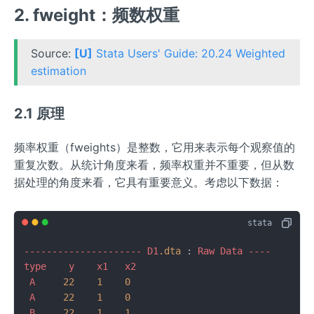
2. fweight：频数权重
Source:
[U]
Stata Users' Guide: 20.24 Weighted
estimation
2.1 原理
频率权重（fweights）是整数，它用来表示每个观察值的
重复次数。从统计角度来看，频率权重并不重要，但从数
据处理的角度来看，它具有重要意义。考虑以下数据：
---------------------
D1
.dta
 : 
Raw
Data
----
type
y
x1
x2
A
22
1
0
A
22
1
0
B
22
1
1