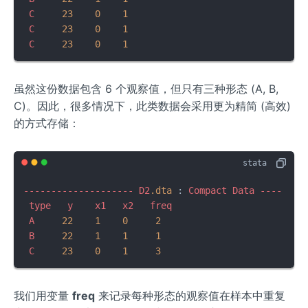
C
23
0
1
C
23
0
1
C
23
0
1
虽然这份数据包含 6 个观察值，但只有三种形态 (A, B,
C)。因此，很多情况下，此类数据会采用更为精简 (高效)
的方式存储：
--------------------
D2
.dta
 : 
Compact
Data
----
type
y
x1
x2
freq
A
22
1
0
2
B
22
1
1
1
C
23
0
1
3
我们用变量
freq
来记录每种形态的观察值在样本中重复