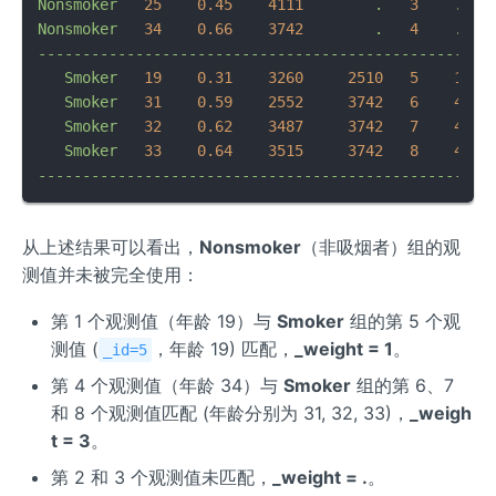
Nonsmoker
25
0.45
4111
.
3
.
Nonsmoker
34
0.66
3742
.
4
.
---------------------------------------------------
Smoker
19
0.31
3260     
2510   
5
1
0
Smoker
31
0.59
2552     
3742   
6
4
0
Smoker
32
0.62
3487     
3742   
7
4
0
Smoker
33
0.64
3515     
3742   
8
4
0
---------------------------------------------------
从上述结果可以看出，
Nonsmoker
（非吸烟者）组的观
测值并未被完全使用：
第 1 个观测值（年龄 19）与
Smoker
组的第 5 个观
测值 (
，年龄 19) 匹配，
_weight = 1
。
_id=5
第 4 个观测值（年龄 34）与
Smoker
组的第 6、7
和 8 个观测值匹配 (年龄分别为 31, 32, 33)，
_weigh
t = 3
。
第 2 和 3 个观测值未匹配，
_weight = .
。