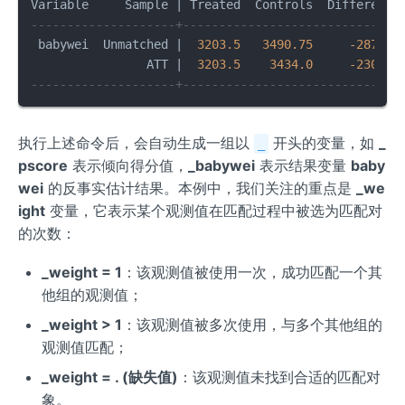
--------------------+------------------------------
 babywei  Unmatched |  
3203.5
3490.75
-287.25
                ATT |  
3203.5
3434.0
-230.5
--------------------+------------------------------
执行上述命令后，会自动生成一组以
开头的变量，如
_
_
pscore
表示倾向得分值，
_babywei
表示结果变量
baby
wei
的反事实估计结果。本例中，我们关注的重点是
_we
ight
变量，它表示某个观测值在匹配过程中被选为匹配对
的次数：
_weight = 1
：该观测值被使用一次，成功匹配一个其
他组的观测值；
_weight > 1
：该观测值被多次使用，与多个其他组的
观测值匹配；
_weight = . (缺失值)
：该观测值未找到合适的匹配对
象。