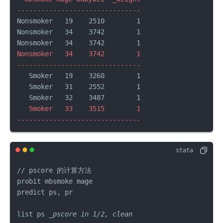
-------------------------------
Nonsmoker   19    2510        1

Nonsmoker   34    3742        1

Nonsmoker   34    3742        1

-------------------------------
   Smoker   19    3260        1

   Smoker   31    2552        1

   Smoker   33    3515        1

-------------------------------
// pscore 的计算方法

probit mbsmoke mage

predict ps, pr

list ps 
_pscore in 1/2, clean
