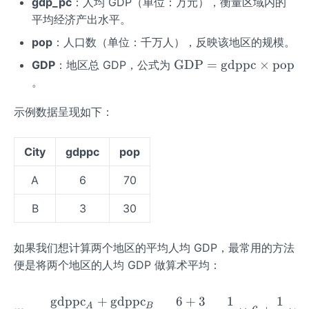
gdp_pc
：人均 GDP（单位：万元），衡量区域内的
平均经济产出水平。
pop
：人口数（单位：千万人），反映该地区的规模。
\te
GDP
=
gdppc
×
pop
GDP
：地区总 GDP，公式为
xt
。
{G
D
示例数据呈现如下：
P}
=
City
gdppc
pop
\te
xt
A
6
70
{g
dp
B
3
30
p
c}
如果我们想计算两个地区的平均人均 GDP，最常用的方法
\ti
便是将两个地区的人均 GDP 做算术平均：
me
s
gdppc
+
gdppc
6
+
3
1
1
\te
m_a = \frac{\text{gdppc}
A
B