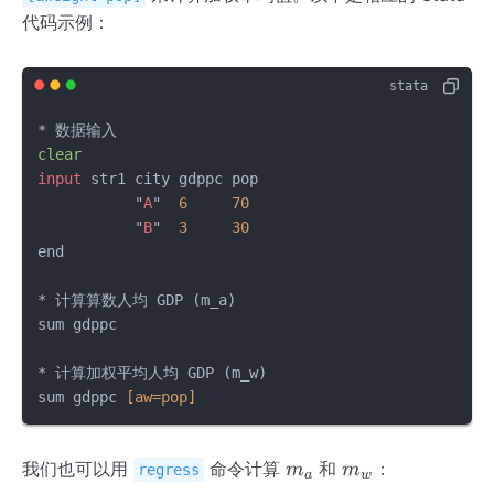
代码示例：
clear
input
 str1 city gdppc pop

           "
A
"  
6
70
           "
B
"  
3
30
end

* 计算算数人均 GDP (m_a)

sum gdppc

* 计算加权平均人均 GDP (m_w)

sum gdppc 
[aw=pop]
m
m
我们也可以用
命令计算
和
：
m
m
regress
a
w
_
_