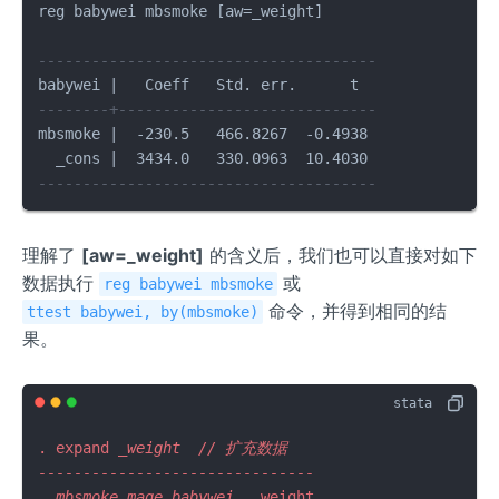
reg babywei mbsmoke [aw=_weight]

6
{j=
(0)
5}^
--------------------------------------
= 2
{8}
552
\wi
--------+-----------------------------
- 37
deh
mbsmoke |  -230.5   466.8267  -0.4938 

42
at
= -
{\t
--------------------------------------
119
ext
0 g
{T
理解了
[aw=_weight]
的含义后，我们也可以直接对如下
E}}
_j
数据执行
或
reg babywei mbsmoke
命令，并得到相同的结
ttest babywei, by(mbsmoke)
果。
. expand 
_weight  // 扩充数据

-------------------------------

  mbsmoke mage babywei  _
weight
