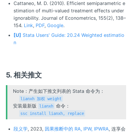
Cattaneo, M. D. (2010). Efficient semiparametric e
stimation of multi-valued treatment effects under
ignorability. Journal of Econometrics, 155(2), 138–
154.
Link
,
PDF
,
Google
.
[U]
Stata Users' Guide: 20.24 Weighted estimatio
n
5. 相关推文
Note：产生如下推文列表的 Stata 命令为：
lianxh 加权 weight
安装最新版
命令：
lianxh
ssc install lianxh, replace
段义学
, 2023,
因果推断中的 RA, IPW, IPWRA
, 连享会