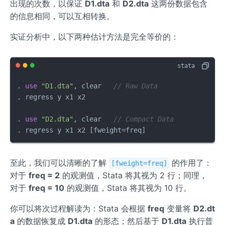
出现的次数，以保证
D1.dta
和
D2.dta
这两份数据包含
的信息相同，可以互相转换。
实证分析中，以下两种估计方法是完全等价的：
. 
use
"D1.dta"
, clear   
// Raw Data
. regress y x1 x2

. 
use
"D2.dta"
, clear   
// Compact Data
. regress y x1 x2 [fweight=freq]
至此，我们可以清晰的了解
的作用了：
[fweight=freq]
对于
freq = 2
的观测值，Stata 将其视为 2 行；同理，
对于
freq = 10
的观测值，Stata 将其视为 10 行。
你可以将次过程解读为：Stata 会根据
freq
变量将
D2.dt
a
的数据恢复成
D1.dta
的形态；然后基于
D1.dta
执行普