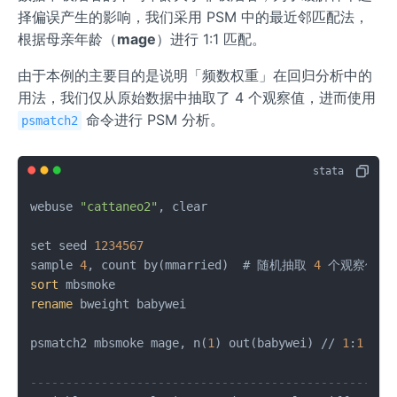
择偏误产生的影响，我们采用 PSM 中的最近邻匹配法，
根据母亲年龄（
mage
）进行 1:1 匹配。
由于本例的主要目的是说明「频数权重」在回归分析中的
用法，我们仅从原始数据中抽取了 4 个观察值，进而使用
命令进行 PSM 分析。
psmatch2
webuse 
"cattaneo2"
, clear

set seed 
1234567
sample 
4
, count by(mmarried)  # 随机抽取 
4
sort
rename
 bweight babywei

psmatch2 mbsmoke mage, n(
1
) out(babywei) // 
1
:
1
 最近
---------------------------------------------------