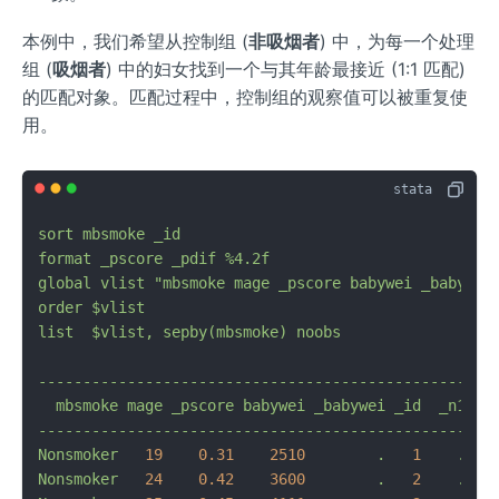
本例中，我们希望从控制组 (
非吸烟者
) 中，为每一个处理
组 (
吸烟者
) 中的妇女找到一个与其年龄最接近 (1:1 匹配)
的匹配对象。匹配过程中，控制组的观察值可以被重复使
用。
sort
mbsmoke
_id
format
_pscore
_pdif
%4.2f
global
vlist
"mbsmoke mage _pscore babywei _babywei
order
$vlist
list
$vlist,
sepby(mbsmoke)
noobs
---------------------------------------------------
mbsmoke
mage
_pscore
babywei
_babywei
_id
_n1
_p
---------------------------------------------------
Nonsmoker
19
0.31
2510
.
1
.
Nonsmoker
24
0.42
3600
.
2
.