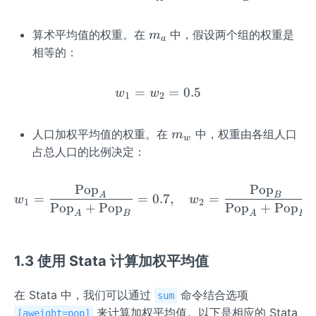
w
_
2
m
算术平均值的权重。在
中，假设两个组的权重是
m
a
=
_
相等的：
1
a
=
w_1 = w_2 = 0.5
=
0.5
w
w
1
2
m
人口加权平均值的权重。在
中，权重由各组人口
m
w
_
占总人口的比例决定：
w
Pop
Pop
w_1 = \frac{\text{Pop}_
A
B
=
=
0.7
,
=
w
w
1
2
Pop
+
Pop
Pop
+
Pop
A
B
A
B
1.3 使用 Stata 计算加权平均值
在 Stata 中，我们可以通过
命令结合选项
sum
来计算加权平均值。以下是相应的 Stata
[aweight=pop]