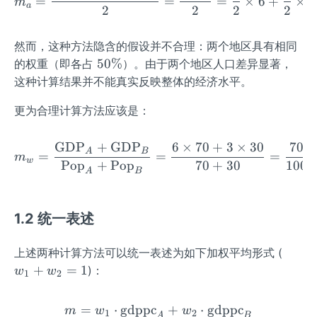
=
=
=
×
6
+
×
3
m
a
xt
2
2
2
2
{p
o
然而，这种方法隐含的假设并不合理：两个地区具有相同
p}
5
50%
的权重（即各占
）。由于两个地区人口差异显著，
0
这种计算结果并不能真实反映整体的经济水平。
\
更为合理计算方法应该是：
%
GDP
+
GDP
6
×
70
+
3
×
30
70
m_w = \frac{\text{GDP}_A
A
B
=
=
=
m
w
Pop
+
Pop
70
+
30
100
A
B
1.2 统一表述
w
上述两种计算方法可以统一表述为如下加权平均形式 (
_
+
=
1
)：
w
w
1
2
1
+
=
⋅
gdppc
m = w_1 \cdot \text{gdp
+
⋅
gdppc
m
w
w
1
2
A
B