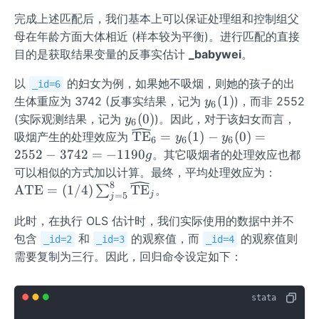
完成上述匹配后，我们基本上可以保证处理组和控制组父
母在年龄方面大体相近 (样本较为平衡)。进行匹配的直接
目的是获取结果变量的反事实估计
_babywei
。
以
的妇女为例，如果她不吸烟，则她的孩子的出
_id=6
y_
(
1
)
生体重应为 3742 (反事实结果，记为
)，而非 2552
y
6
6
y_
(
0
)
(实际观测结果，记为
)。因此，对于该妇女而言，
y
6
(1)
6
\wi
TE
=
(
1
)
−
(
0
)
=
吸烟产生的处理效应为
y
y
6
6
6
(0)
deh
2552
−
3742
=
−
1190
。其它吸烟者的处理效应也都
g
at
\te
可以相似的方式加以计算。最终，平均处理效应为：
{\t
8
xt
ATE
=
(
1/4
)
TE
∑
。
j
=
5
j
ext
{A
{T
T
此时，在执行 OLS 估计时，我们实际使用的数据中并不
E}}
E}
包含
和
的观察值，而
的观察值则
_id=2
_id=3
_id=4
_6
=
需要复制为三行。因此，回归命令设定如下：
= y
(1/
_6
4)
(1)
\su
- y_
m_