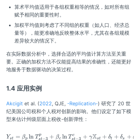
算术平均值适用于各组权重相等的情况，如对所有组
赋予相同的重要性时。
加权平均值则考虑了不同组的权重（如人口、经济总
量等），能更准确地反映整体水平，尤其在各组规模
差异较大的情况下。
在实际数据分析中，选择合适的平均值计算方法至关重
要。正确的加权方法不仅能提高结果的准确性，还能更好
地服务于数据驱动的决策过程。
1.4 应用实例
Akcigit
et al. (
2022
, QJE,
-Replication-
) 研究了 20 世
纪美国公司税和个人税对创新的影响。他们设定了如下模
型来估计州级层面上税收-创新弹性：
p
X
c
=
ln
+
ln
Y_{s t} = \beta_{p} \ln 
+
+
+
+
Y
β
T
β
T
γ
δ
δ
ε
−
3
s
t
p
c
s
t
t
s
s
t
−
3
s
t
s
t