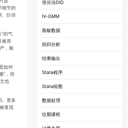
只是
倍分法DID
术细节的
据、扒你
IV-GMM
面板数据
击”的气
旦被质
回归分析
严，顺
结果输出
是如何
Stata程序
撕”，而
论文也
Stata绘图
码。更多
数据处理
被复现
往期课程