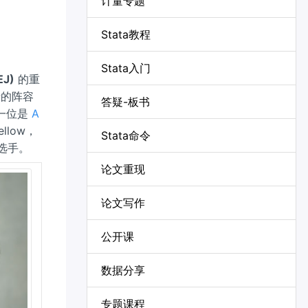
计量专题
Stata教程
Stata入门
EJ)
的重
者的阵容
答疑-板书
另一位是
A
llow，
Stata命令
选手。
论文重现
论文写作
公开课
数据分享
专题课程