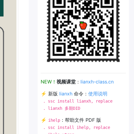
NEW！
视频课堂
：
lianxh-class.cn
⚡ 新版
lianxh
命令：
使用说明
. ssc install lianxh, replace
. lianxh 多期DID
⚡
：帮助文件 PDF 版
ihelp
. ssc install ihelp, replace