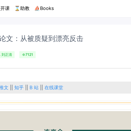
开课
⌛助教
⛵Books
J 论文：从被质疑到漂亮反击
刘正清
7121
推文
||
知乎
||
B 站
||
在线课堂