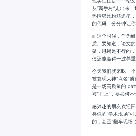
现实往往是——论文
从“新手村”走出来
热情堪比粉丝追星，
的代码，分分钟让你
而这个时候，作为研
质。要知道，论文的
疑，甩锅是不行的，
便还能赢得一波尊重
今天我们就来吃一
被复现大神“点名”
是一场高质量的 b
被“盯上”，要如何
感兴趣的朋友欢迎围
类似的“学术现场”
的，甚至“翻车现场