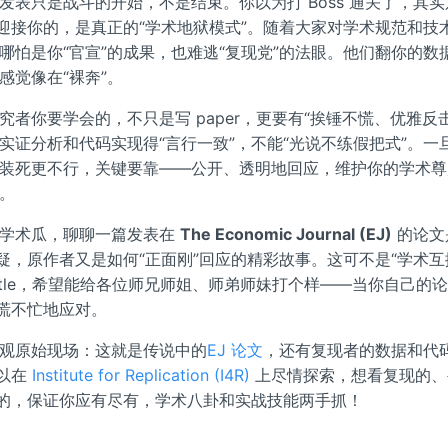
发表只是战斗的开始，不是结束。你以为打 Boss 通关了，其实
，迎接你的，是真正的“学术地狱模式”。随着大家对学术规范和技
哪怕是你“官宣”的成果，也难逃“复现党”的法眼。他们翻你的数
感觉像在“裸奔”。
究者你要学会的，不只是写 paper，更要有“挨锤不慌、优雅反
实证分析和代码实现得“言行一致”，不能“光说不练假把式”。一
装死更不行，关键要靠——公开、透明地回应，维护你的学术尊
。
个学术瓜，聊聊一篇发表在
The Economic Journal (EJ)
的论文
质疑，原作者又是如何“正面刚”回应的精彩故事。这可不是“学术互
attle，希望能给各位师兄师姐、师弟师妹打个样——当你自己的
不慌不忙地应对。
观原始现场：这就是传说中的
EJ 论文
，还有复现者的数据和代
可以在
Institute for Replication (I4R)
上尽情探索，想看复现的、
”的，保证你应有尽有，学术八卦和实战技能两手抓！