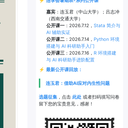
⚡
连享会暑期班-系列公开课
嘉宾
：连玉君（中山大学）；吕志冲
（西南交通大学）
公开课一
：2026.7.12，
Stata 简介与
AI 辅助实证
公开课二
：2026.7.14，
Python 环境
搭建与 AI 科研助手入门
公开课三
：2026.7.16，
R 环境搭建
与 AI 科研助手进阶配置
⚡
最新公开课回放：
连玉君：借助AI应对内生性问题
选题征集
，点击
此处
或者扫码填写问卷
留下您的宝贵意见，感谢！