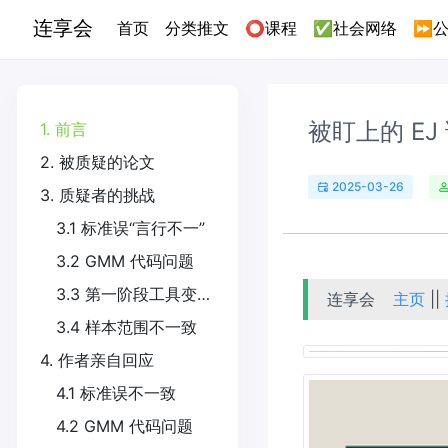
连享会
(current)
首页
分类推文
⭕课程
✅社会网络
⏩公
被盯上的 E
1. 前言
2. 被质疑的论文
2025-03-26
3. 质疑者的挑战
3.1 标准误“言行不一”
3.2 GMM 代码问题
3.3 第一阶段工具变量问题
连享会
主页
||
3.4 样本范围不一致
4. 作者亲自回应
4.1 标准误不一致
4.2 GMM 代码问题