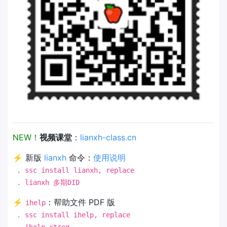
NEW！
视频课堂
：
lianxh-class.cn
⚡ 新版
lianxh
命令：
使用说明
. ssc install lianxh, replace
. lianxh 多期DID
⚡
：帮助文件 PDF 版
ihelp
. ssc install ihelp, replace