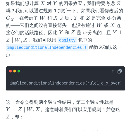
X
Y
Z
如果我们想计算
对
的因果效应，我们需要考虑
X
Y
Z
G_
吗？我们可以通过规则 1 判断一下。如果我们看修改后的
{\
W
X
Y
Z
，在考虑了
和
之后，
和
是完全 d-分离
G
W
X
Y
Z
X
erl
W
X
的——它们之间没有直接箭头，也没有通过
或
连
W
X
{X
Y
Z
Y
⊥
接它们的活跃路径。因此
和
是 d-分离的，且
Y
Z
Y
\p
∣
,
。我们可以用
包中的
Z
W
X
dagitty
erp
函数来确认这一
impliedConditionalIndependencies()
Z
点：
\m
id
W,
X
impliedConditionalIndependencies
(
rule1_g_x_over
)
Y
这一命令会得到两个独立性结果，第二个独立性就是
\p
Z
⊥
∣
,
。这意味着我们可以应用规则 1 并忽略
Y
Z
W
X
erp
，即：
Z
Z
\m