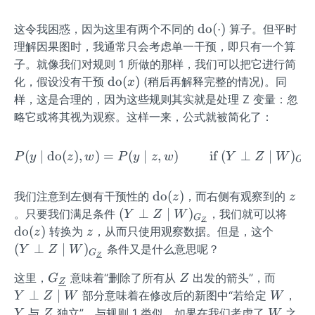
Y
\o
do
(
⋅
)
这令我困惑，因为这里有两个不同的
算子。但平时
pe
理解因果图时，我通常只会考虑单一干预，即只有一个算
rat
子。就像我们对规则 1 所做的那样，我们可以把它进行简
or
\o
do
(
)
化，假设没有干预
(稍后再解释完整的情况)。同
x
na
pe
样，这是合理的，因为这些规则其实就是处理 Z 变量：忽
me
rat
略它或将其视为观察。这样一来，公式就被简化了：
{d
or
o}
na
(
∣
do
(
)
,
)
=
(
∣
P(y \mid \operatorname{d
,
)
if
(
⊥
∣
)
(\c
P
y
z
w
P
y
z
w
Y
Z
W
me
G
Z
do
{d
t)
o}
\o
z
do
(
)
我们注意到左侧有干预性的
，而右侧有观察到的
z
z
(x)
pe
(Y \p
\o
(
⊥
∣
)
。只要我们满足条件
，我们就可以将
Y
Z
W
G
Z
ra
erp Z
pe
z
(Y \p
do
(
)
转换为
，从而只使用观察数据。但是，这个
z
z
to
\mid
ra
erp Z
(
⊥
∣
)
条件又是什么意思呢？
Y
Z
W
G
Z
rn
W)_
to
\mid
a
G_
Z
Y
{G_
rn
这里，
意味着“删除了所有从
出发的箭头”，而
W)_
G
Z
Z
m
{\un
\p
{\un
a
W
Y
{G_
⊥
∣
部分意味着在修改后的新图中“若给定
，
Y
Z
W
W
e
derli
erp
derlin
m
{\un
Z
W
与
独立”。与规则 1 类似，如果在我们考虑了
之
Y
Z
W