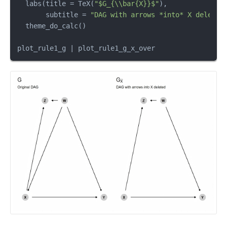
  labs
(
title 
=
 TeX
(
"$G_{\\bar{X}}$"
)
,
       subtitle 
=
"DAG with arrows *into* X deleted
  theme_do_calc
(
)
plot_rule1_g 
|
 plot_rule1_g_x_over