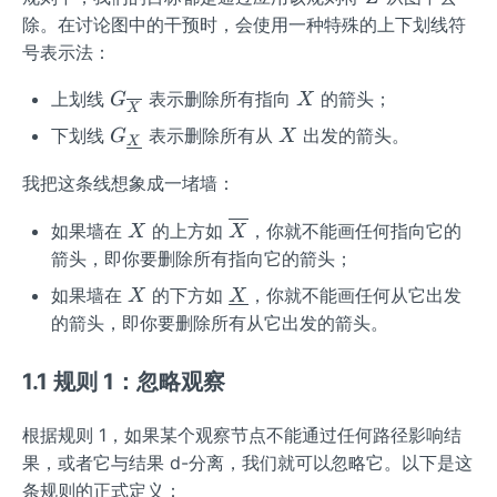
o}
除。在讨论图中的干预时，会使用一种特殊的上下划线符
(\c
号表示法：
do
t)
G_
X
上划线
表示删除所有指向
的箭头；
G
X
X
{\ov
G_
X
下划线
表示删除所有从
出发的箭头。
G
X
X
erline
{\un
{X}}
我把这条线想象成一堵墙：
derli
ne
X
\ov
如果墙在
的上方如
，你就不能画任何指向它的
X
X
{X}}
erli
箭头，即你要删除所有指向它的箭头；
ne
X
\un
如果墙在
的下方如
，你就不能画任何从它出发
X
X
{X}
derl
的箭头，即你要删除所有从它出发的箭头。
ine
{X}
1.1 规则 1：忽略观察
根据规则 1，如果某个观察节点不能通过任何路径影响结
果，或者它与结果 d-分离，我们就可以忽略它。以下是这
条规则的正式定义：