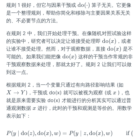
\o
do
(
⋅
)
规则 1 很好，但它与因果干预或
算子无关。它更像
id
pe
是一个整理规则，帮助你简化和移除与主要因果关系无关
W
rat
的、不必要节点的方法。
or
na
在规则 2 中，我们开始处理干预。在像随机对照试验这样
me
\o
do
(
)
的实验中，研究者可以决定让谁接受处理即
，或者
x
{d
pe
\o
do
(
)
让谁不接受处理。然而，对于观察数据，直接
是不
x
o}
rat
pe
\o
do
(
)
可能的。如果我们能把像
这样的干预当作常规的非
x
(\c
or
rat
pe
干预观察数据来处理，那就太好了。规则 2 让我们可以做
do
na
or
rat
到这一点。
t)
me
na
or
{d
me
X
na
根据规则 2，当一个变量只通过有向路径影响结果 (如
o}
{d
\r
me
x
→
)，干预或 do(x) 就可以被视为观察 (或
)，也
X
Y
x
(x)
o}
ig
{d
就是原来需要实验 do(x) 才能进行的分析其实可以通过普
(x)
h
o}
x
通观测数据
进行，此时的干预和观测是等价的。用数学
x
ta
(x)
表示如下：
rr
o
(
∣
do
(
)
,
do
(
)
,
)
=
P(y \mid \operatorname{do
(
∣
,
do
(
)
,
)
if
(
P
y
z
x
w
P
y
z
x
w
Y
w