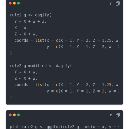
{d
m
{X},
{Z}
o}
e
\un
rule2_g 
<-
 dagify
(
(x)
{d
derli
  Y 
~
 X 
+
 W 
+
 Z
,
o}
ne
  X 
~
 W
,
(z)
{Z}}
  Z 
~
 X 
+
 W
,
  coords 
=
list
(
x 
=
c
(
X 
=
1
,
 Y 
=
2
,
 Z 
=
1.25
,
 W 
=
1
                y 
=
c
(
X 
=
1
,
 Y 
=
1
,
 Z 
=
2
,
 W 
=
2
)
)
)
rule2_g_modified 
<-
 dagify
(
  Y 
~
 X 
+
 W
,
  Z 
~
 X 
+
 W
,
  coords 
=
list
(
x 
=
c
(
X 
=
1
,
 Y 
=
2
,
 Z 
=
1.25
,
 W 
=
1
                y 
=
c
(
X 
=
1
,
 Y 
=
1
,
 Z 
=
2
,
 W 
=
2
)
)
)
plot_rule2_g 
<-
 ggplot
(
rule2_g
,
 aes
(
x 
=
 x
,
 y 
=
 y
,