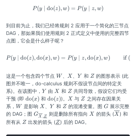
{Z}}
\m
to
(
∣
do
(
)
,
)
P(y \mid \operatorname{do
=
(
∣
,
)
P
y
z
w
P
y
z
w
id
rn
W
a
m
到目前为止，我们已经将规则 2 应用于一个简化的三节点
e
DAG，那如果我们使用规则 2 正式定义中使用的完整四节
{d
点图，它会是什么样子呢？
o}
(z)
(
∣
do
(
)
,
do
(
)
,
)
=
P(y \mid \operatorname{do
(
∣
,
do
(
)
,
)
if
(
P
y
z
x
w
P
y
z
x
w
Y
W
X
Y
Z
这是一个包含四个节点
、
、
和
的图形表示 (此
W
X
Y
Z
图并不唯一，do-calculus 规则不假设节点间的特定关
Y
X
Z
系)。在该图中，
由
和
共同导致，假设它们均受
Y
X
Z
\o
\o
X
Z
do
(
)
do
(
)
干预 (即
和
)。
与
之间存在因果关
x
z
X
Z
pe
pe
W
X
Y
Z
G
系，
是影响
、
和
的混淆变量。图
展示完整
W
X
Y
Z
G
rat
ra
G_
X
\ov
的 DAG；图
则是删除所有指向
的箭头 (
) 和
G
X
X
,
X
Z
or
to
{\ov
erli
Z
\un
所有从
出发的箭头 (
) 后的 DAG。
Z
Z
na
rn
erlin
ne
derl
me
a
e
{X}
ine