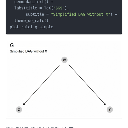
  geom_dag_text
(
)
+
  labs
(
title 
=
 TeX
(
"$G$"
)
,
       subtitle 
=
"Simplified DAG without X"
)
+
  theme_do_calc
(
)
plot_rule1_g_simple