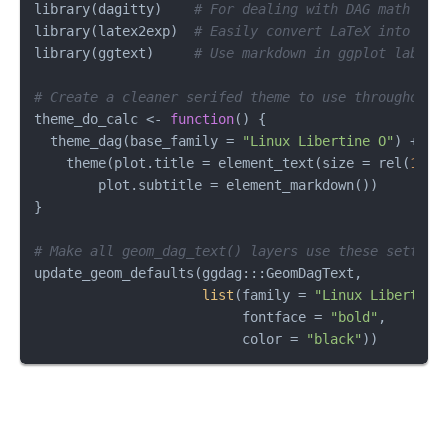
library
(
dagitty
)
# For dealing with DAG math
library
(
latex2exp
)
# Easily convert LaTeX into arc
library
(
ggtext
)
# Use markdown in ggplot labels
# Create a cleaner serifed theme to use throughout
theme_do_calc 
<-
function
(
)
{
  theme_dag
(
base_family 
=
"Linux Libertine O"
)
+
    theme
(
plot.title 
=
 element_text
(
size 
=
 rel
(
1.5
)
        plot.subtitle 
=
 element_markdown
(
)
)
}
# Make all geom_dag_text() layers use these setting
update_geom_defaults
(
ggdag
:::
GeomDagText
,
list
(
family 
=
"Linux Libertine
                          fontface 
=
"bold"
,
                          color 
=
"black"
)
)