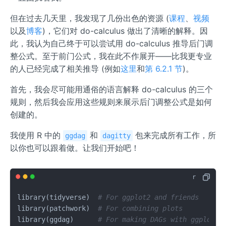
但在过去几天里，我发现了几份出色的资源 (
课程
、
视频
以及
博客
)，它们对 do-calculus 做出了清晰的解释。因
此，我认为自己终于可以尝试用 do-calculus 推导后门调
整公式。至于前门公式，我在此不作展开——比我更专业
的人已经完成了相关推导 (例如
这里
和
第 6.2.1 节
)。
首先，我会尽可能用通俗的语言解释 do-calculus 的三个
规则，然后我会应用这些规则来展示后门调整公式是如何
创建的。
我使用 R 中的
和
包来完成所有工作，所
ggdag
dagitty
以你也可以跟着做。让我们开始吧！
library
(
tidyverse
)
# For ggplot2 and friends
library
(
patchwork
)
# For combining plots
library
(
ggdag
)
# For making DAGs with ggplot