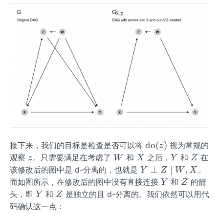
\o
do
(
)
接下来，我们的目标是检查是否可以将
视为常规的
z
pe
z
W
X
Y
Z
观察
。只需要满足在考虑了
和
之后，
和
在
z
W
X
Y
Z
ra
Y
⊥
∣
,
该修改后的图中是 d-分离的，也就是
。
Y
Z
W
X
to
\p
Y
Z
而如图所示，在修改后的图中没有直接连接
和
的箭
Y
Z
rn
erp
Y
Z
头，即
和
是独立的且 d-分离的。我们依然可以用代
Y
Z
a
Z
码确认这一点：
m
\m