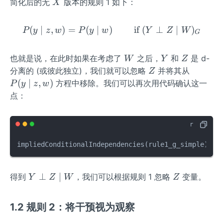
X
简化后的无
版本的规则 1 如下：
X
(
∣
,
)
=
(
∣
)
P(y \mid z, w) = P(y \mid
if
(
⊥
∣
)
P
y
z
w
P
y
w
Y
Z
W
G
W
Y
Z
也就是说，在此时如果在考虑了
之后，
和
是 d-
W
Y
Z
Z
P
分离的 (或彼此独立)，我们就可以忽略
并将其从
Z
(y
(
∣
,
)
方程中移除。我们可以再次用代码确认这一
P
y
z
w
\m
点：
id
z,
w)
impliedConditionalIndependencies
(
rule1_g_simple
)
Y
Z
⊥
∣
得到
，我们可以根据规则 1 忽略
变量。
Y
Z
W
Z
\p
erp
1.2 规则 2：将干预视为观察
Z
\m