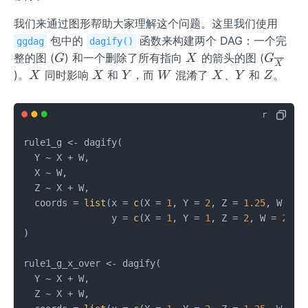
W,
我们来通过图形帮助大家理解这个问题。这里我们使用
X
包中的
函数来构建两个 DAG：一个完
ggdag
dagify()
G
X
G_
整的图 (
) 和一个删除了所有指向
的箭头的图 (
G
X
G
X
{\ov
X
X
Y
W
X
Y
Z
)。
同时影响
和
，而
混淆了
、
和
。
X
X
Y
W
X
Y
Z
erline
{X}}
rule1_g 
<-
 dagify
(
  Y 
~
 X 
+
 W
,
  X 
~
 W
,
  Z 
~
 X 
+
 W
,
  coords 
=
list
(
x 
=
c
(
X 
=
1
,
 Y 
=
2
,
 Z 
=
1.25
,
 W 
=
1
                y 
=
c
(
X 
=
1
,
 Y 
=
1
,
 Z 
=
2
,
 W 
=
2
)
)
)
rule1_g_x_over 
<-
 dagify
(
  Y 
~
 X 
+
 W
,
  Z 
~
 X 
+
 W
,