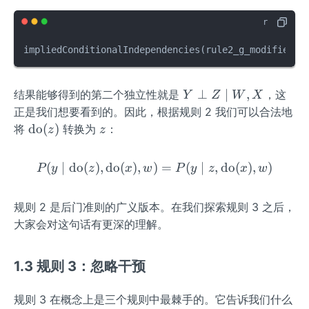
e
id
{d
W,
o}
X
impliedConditionalIndependencies
(
rule2_g_modified
)
(z)
Y
⊥
∣
,
结果能够得到的第二个独立性就是
，这
Y
Z
W
X
\p
正是我们想要看到的。因此，根据规则 2 我们可以合法地
erp
\o
z
do
(
)
将
转换为
：
z
z
Z
pe
\m
ra
(
∣
do
(
)
,
do
(
)
,
)
P(y \mid \operatorname{d
=
(
∣
,
do
(
)
,
)
P
y
z
x
w
P
y
z
x
w
id
to
W,
rn
X
规则 2 是后门准则的广义版本。在我们探索规则 3 之后，
a
m
大家会对这句话有更深的理解。
e
{d
1.3 规则 3：忽略干预
o}
(z)
规则 3 在概念上是三个规则中最棘手的。它告诉我们什么