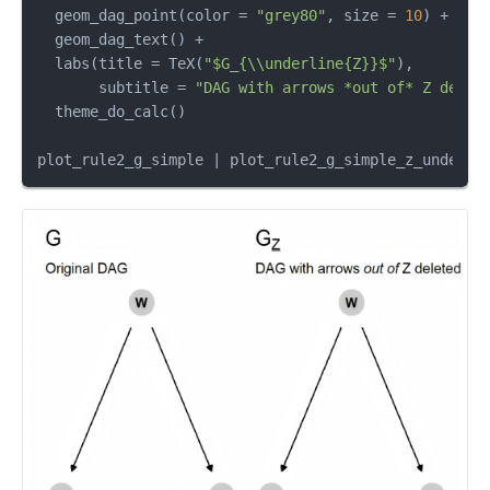
  geom_dag_point
(
color 
=
"grey80"
,
 size 
=
10
)
+
  geom_dag_text
(
)
+
  labs
(
title 
=
 TeX
(
"$G_{\\underline{Z}}$"
)
,
       subtitle 
=
"DAG with arrows *out of* Z delet
  theme_do_calc
(
)
plot_rule2_g_simple 
|
 plot_rule2_g_simple_z_under