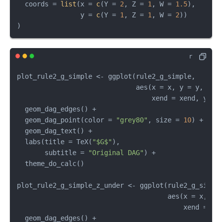
  coords 
=
list
(
x 
=
c
(
Y 
=
2
,
 Z 
=
1
,
 W 
=
1.5
)
,
                y 
=
c
(
Y 
=
1
,
 Z 
=
1
,
 W 
=
2
)
)
)
plot_rule2_g_simple 
<-
 ggplot
(
rule2_g_simple
,
                              aes
(
x 
=
 x
,
 y 
=
 y
,
                                  xend 
=
 xend
,
 yend
  geom_dag_edges
(
)
+
  geom_dag_point
(
color 
=
"grey80"
,
 size 
=
10
)
+
  geom_dag_text
(
)
+
  labs
(
title 
=
 TeX
(
"$G$"
)
,
       subtitle 
=
"Original DAG"
)
+
  theme_do_calc
(
)
plot_rule2_g_simple_z_under 
<-
 ggplot
(
rule2_g_simpl
                                      aes
(
x 
=
 x
,
 y 
                                          xend 
=
 xe
  geom_dag_edges
(
)
+