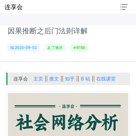
连享会
因果推断之后门法则详解
2025-09-02
丁杨洋
6150
连享会
主页
||
推文
||
知乎
||
B 站
||
在线课堂