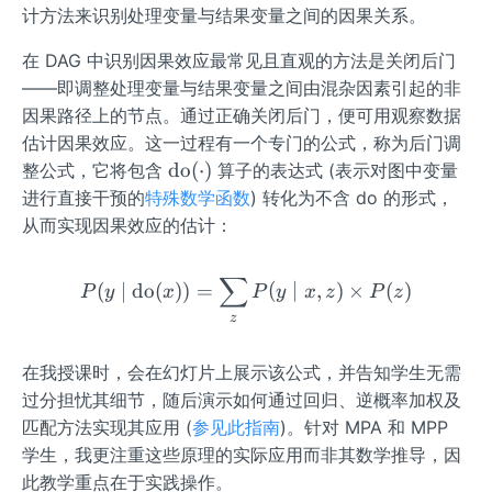
计方法来识别处理变量与结果变量之间的因果关系。
在 DAG 中识别因果效应最常见且直观的方法是关闭后门
——即调整处理变量与结果变量之间由混杂因素引起的非
因果路径上的节点。通过正确关闭后门，便可用观察数据
估计因果效应。这一过程有一个专门的公式，称为后门调
\o
do
(
⋅
)
整公式，它将包含
算子的表达式 (表示对图中变量
pe
进行直接干预的
特殊数学函数
) 转化为不含 do 的形式，
rat
从而实现因果效应的估计：
or
na
∑
P(y \mid \operatorname{do
(
∣
do
(
))
=
(
∣
,
)
×
(
)
P
y
x
P
y
x
z
P
z
me
{d
z
o}
(\c
在我授课时，会在幻灯片上展示该公式，并告知学生无需
do
过分担忧其细节，随后演示如何通过回归、逆概率加权及
t)
匹配方法实现其应用 (
参见此指南
)。针对 MPA 和 MPP
学生，我更注重这些原理的实际应用而非其数学推导，因
此教学重点在于实践操作。