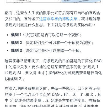
然而，这些令人生畏的数学公式背后都有它自己的直观含
义和目的。直到读了
这篇非常棒的博客文章
，我才理解每
条规则到底是什么意思。下面就是每条规则实际作用：
规则 1
：决定我们是否可以忽略一个观察；
规则 2
：决定我们是否可以将一个干预视为观察；
规则 3
：决定我们是否可以忽略一个干预。
这其实非常清晰明了。每条规则的目的都是为了简化 DAG
中的路径关系：要么通过忽略某些节点来简化 (如规则 1
\o
do
(
⋅
)
和规则 3)，要么将
操作转化为可观测变量进行简化
pe
(如规则 2)。
rat
在深入理解各条规则之前，先做一些说明。以下所有示例
or
W
X
Y
Z
na
均基于一个包含四个节点的 DAG：
、
、
和
，其
W
X
Y
Z
me
Y
X
中
始终是结果变量，
始终是主要处理变量。在每条
Y
X
{d
Z
规则中，我们的目标都是通过应用该规则将
从图中去
Z