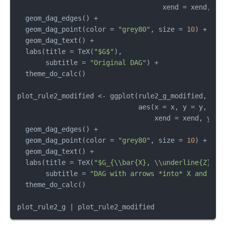
                                    xend 
=
 xend
,
 ye
  geom_dag_edges
(
)
+
  geom_dag_point
(
color 
=
"grey80"
,
 size 
=
10
)
+
  geom_dag_text
(
)
+
  labs
(
title 
=
 TeX
(
"$G$"
)
,
       subtitle 
=
"Original DAG"
)
+
  theme_do_calc
(
)
plot_rule2_modified 
<-
 ggplot
(
rule2_g_modified
,
                              aes
(
x 
=
 x
,
 y 
=
 y
,
                                  xend 
=
 xend
,
 yend
  geom_dag_edges
(
)
+
  geom_dag_point
(
color 
=
"grey80"
,
 size 
=
10
)
+
  geom_dag_text
(
)
+
  labs
(
title 
=
 TeX
(
"$G_{\\bar{X}, \\underline{Z}}$"
       subtitle 
=
"DAG with arrows *into* X and *ou
  theme_do_calc
(
)
plot_rule2_g 
|
 plot_rule2_modified