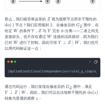
Z
\o
那么，我们能否将这里的
视为观察节点而非干预性的
Z
pe
G_
do
(
⋅
)
节点？我们应用规则 2。在修改后的
图中，在
G
Z
rat
{\un
W
Z
Y
给定
的条件下，
与
完全 d-分离——二者之间无
W
Z
Y
or
derli
W
直接箭头，也不存在通过
连接的活跃路径，因为我们
W
na
ne
W
Y
⊥
∣
已对
进行了控制。因此可得
。我们也可
W
Y
Z
W
me
{Z}}
\p
以用代码验证这一点：
{d
erp
o}
Z
(\c
\m
do
id
impliedConditionalIndependencies
(
rule2_g_simple_z_u
t)
W
G_
Y
通过代码运行，我们发现在修改后的
图中，满足
G
Z
{\un
\p
\o
⊥
∣
do
(
)
。因此，我们可以合法地将干预性的
Y
Z
W
z
derli
erp
pe
z
转换为普通的观察
：
z
ne
Z
ra