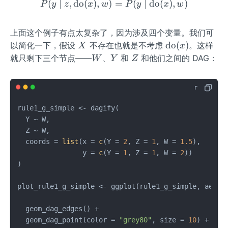
(
∣
,
do
(
)
,
)
P(y \mid z, \operatornam
=
(
∣
do
(
)
,
)
P
y
z
x
w
P
y
x
w
id
W,
X
上面这个例子有点太复杂了，因为涉及四个变量。我们可
X
\o
do
(
)
以简化一下，假设
不存在也就是不考虑
。这样
X
x
pe
W
Y
Z
就只剩下三个节点——
、
和
和他们之间的 DAG：
W
Y
Z
rat
or
na
me
rule1_g_simple 
<-
 dagify
(
{d
  Y 
~
 W
,
o}
  Z 
~
 W
,
(x)
  coords 
=
list
(
x 
=
c
(
Y 
=
2
,
 Z 
=
1
,
 W 
=
1.5
)
,
                y 
=
c
(
Y 
=
1
,
 Z 
=
1
,
 W 
=
2
)
)
)
plot_rule1_g_simple 
<-
 ggplot
(
rule1_g_simple
,
 aes
(
x
                                                  x
  geom_dag_edges
(
)
+
  geom_dag_point
(
color 
=
"grey80"
,
 size 
=
10
)
+