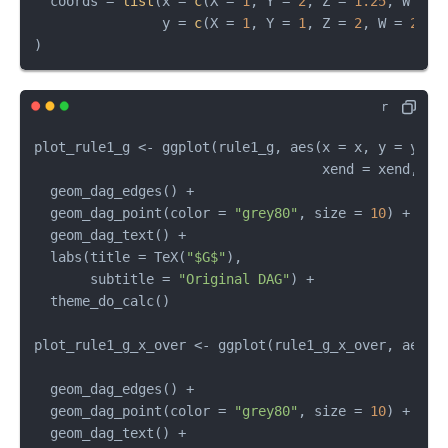
  coords 
=
list
(
x 
=
c
(
X 
=
1
,
 Y 
=
2
,
 Z 
=
1.25
,
 W 
=
1
                y 
=
c
(
X 
=
1
,
 Y 
=
1
,
 Z 
=
2
,
 W 
=
2
)
)
)
plot_rule1_g 
<-
 ggplot
(
rule1_g
,
 aes
(
x 
=
 x
,
 y 
=
 y
,
                                    xend 
=
 xend
,
 ye
  geom_dag_edges
(
)
+
  geom_dag_point
(
color 
=
"grey80"
,
 size 
=
10
)
+
  geom_dag_text
(
)
+
  labs
(
title 
=
 TeX
(
"$G$"
)
,
       subtitle 
=
"Original DAG"
)
+
  theme_do_calc
(
)
plot_rule1_g_x_over 
<-
 ggplot
(
rule1_g_x_over
,
 aes
(
x
                                                  x
  geom_dag_edges
(
)
+
  geom_dag_point
(
color 
=
"grey80"
,
 size 
=
10
)
+
  geom_dag_text
(
)
+