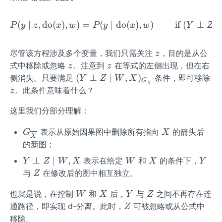
(
∣
,
do
(
)
,
)
=
(
∣
P(y \mid z, \operatorname
do
(
)
,
)
if
(
⊥
∣
P
y
z
x
w
P
y
x
w
Y
Z
z
尽管该方程涉及多个变量，我们只需关注
，目的是从公
z
z
z
式中移除或忽略
。注意到
在等式的左侧出现，但在右
z
z
(Y \p
(
⊥
∣
,
)
侧消失。只要满足
条件，即可移除
Y
Z
W
X
G
X
erp Z
z
。此条件意味着什么？
z
\mid
这里我们分部分理解：
W, X)
_{G_
G_
X
表示从原始因果图中删除所有指向
的箭头后
G
X
{\ove
X
{\ov
的新图；
rline
erline
{X}}}
Y
W
X
Y
⊥
∣
,
表示在给定
和
的条件下，
Y
Z
W
X
W
X
Y
{X}}
\p
Z
与
在修改后的图中相互独立。
Z
erp
W
X
Y
Z
Z
也就是说，在控制
和
后，
与
之间不再存在连
W
X
Y
Z
\m
Z
通路径，即实现 d-分离。此时，
可被忽略或从公式中
Z
id
移除。