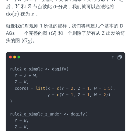
{d
ne
Z
e
e
derlin
Y
Z
\o
后，
和
节点彼此 d-分离，我们就可以合法地将
Y
Z
o}
{Z}}
\m
{Z}}}
{d
e
pe
z
do
(
)
视为
。
z
z
(z)
id
o}
{Z}}}
ra
W
(z)
就像我们对规则 1 所做的那样，我们将构建几个基本的 D
to
G
rn
AGs：一个完整的图 (
) 和一个删除了所有从 Z 出发的箭
G
a
G_
头的图 (
)。
G
Z
m
{\un
e
derli
{d
ne
o}
{Z}}
rule2_g_simple 
<-
 dagify
(
(z)
  Y 
~
 Z 
+
 W
,
  Z 
~
 W
,
  coords 
=
list
(
x 
=
c
(
Y 
=
2
,
 Z 
=
1
,
 W 
=
1.5
)
,
                y 
=
c
(
Y 
=
1
,
 Z 
=
1
,
 W 
=
2
)
)
)
rule2_g_simple_z_under 
<-
 dagify
(
  Y 
~
 W
,
  Z 
~
 W
,