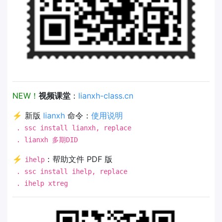
NEW！
视频课堂
：
lianxh-class.cn
⚡ 新版
lianxh
命令：
使用说明
. ssc install lianxh, replace
. lianxh 多期DID
⚡
：帮助文件 PDF 版
ihelp
. ssc install ihelp, replace
. ihelp xtreg