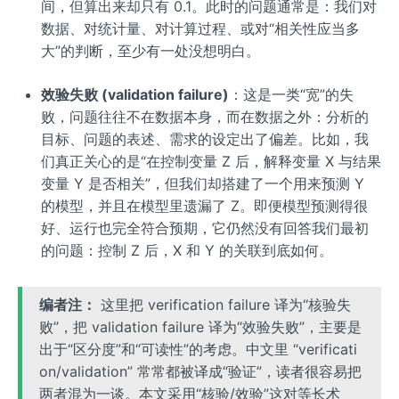
间，但算出来却只有 0.1。此时的问题通常是：我们对
数据、对统计量、对计算过程、或对“相关性应当多
大”的判断，至少有一处没想明白。
效验失败 (validation failure)
：这是一类“宽”的失
败，问题往往不在数据本身，而在数据之外：分析的
目标、问题的表述、需求的设定出了偏差。比如，我
们真正关心的是“在控制变量 Z 后，解释变量 X 与结果
变量 Y 是否相关”，但我们却搭建了一个用来预测 Y
的模型，并且在模型里遗漏了 Z。即便模型预测得很
好、运行也完全符合预期，它仍然没有回答我们最初
的问题：控制 Z 后，X 和 Y 的关联到底如何。
编者注：
这里把 verification failure 译为“核验失
败”，把 validation failure 译为“效验失败”，主要是
出于“区分度”和“可读性”的考虑。中文里 “verificati
on/validation” 常常都被译成“验证”，读者很容易把
两者混为一谈。本文采用“核验/效验”这对等长术