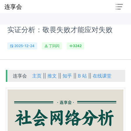
连享会
实证分析：敬畏失败才能应对失败
2025-12-24
丁闪闪
3242
连享会
主页
||
推文
||
知乎
||
B 站
||
在线课堂