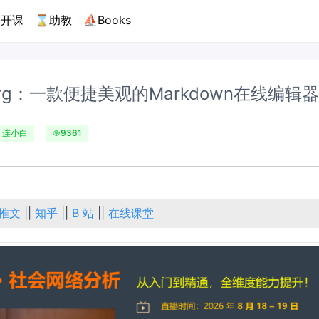
开课
⌛助教
⛵Books
s.org：一款便捷美观的Markdown在线编辑
连小白
9361
推文
||
知乎
||
B 站
||
在线课堂