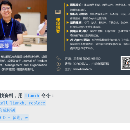
，找资料，用
命令：
lianxh
tall lianxh, replace
h 合成控制
 DID + 多期, w