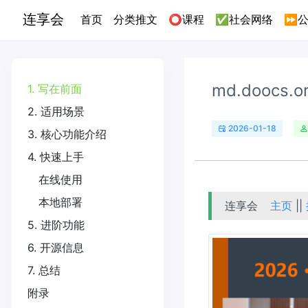
连享会
(current)
首页
分类推文
⭕课程
✅社会网络
⏩公
md.dooc
1. 写在前面
2. 适用场景
2026-01-18
3. 核心功能介绍
4. 快速上手
在线使用
本地部署
连享会
主页
||
5. 进阶功能
6. 开源信息
7. 总结
附录