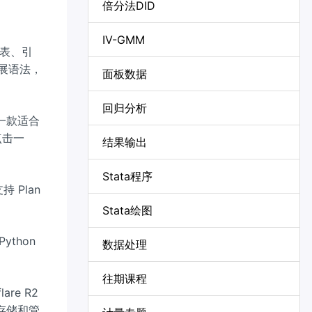
倍分法DID
IV-GMM
列表、引
扩展语法，
面板数据
回归分析
一款适合
点击一
结果输出
Stata程序
 Plan
Stata绘图
thon
数据处理
往期课程
re R2
存储和管