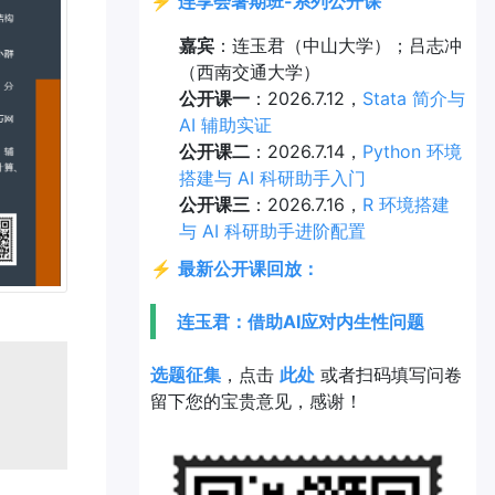
⚡
连享会暑期班-系列公开课
嘉宾
：连玉君（中山大学）；吕志冲
（西南交通大学）
公开课一
：2026.7.12，
Stata 简介与
AI 辅助实证
公开课二
：2026.7.14，
Python 环境
搭建与 AI 科研助手入门
公开课三
：2026.7.16，
R 环境搭建
与 AI 科研助手进阶配置
⚡
最新公开课回放：
连玉君：借助AI应对内生性问题
选题征集
，点击
此处
或者扫码填写问卷
留下您的宝贵意见，感谢！