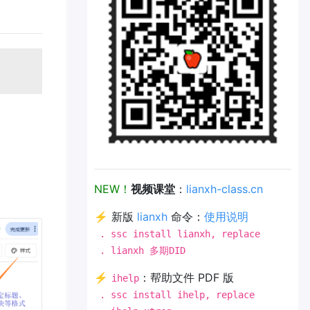
NEW！
视频课堂
：
lianxh-class.cn
⚡ 新版
lianxh
命令：
使用说明
. ssc install lianxh, replace
. lianxh 多期DID
⚡
：帮助文件 PDF 版
ihelp
. ssc install ihelp, replace