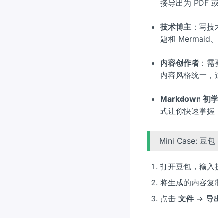
接导出为 PDF 
技术博主
：写技
题和 Mermai
内容创作者
：需
内容风格统一，
Markdown 初
式让你快速掌握 
Mini Case: 
打开豆包，输入
将生成的内容复
点击
文件
→
导