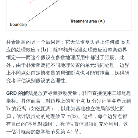
\m
b
朴素距离的另一个后果是：它无法恢复边界上任何点
对
ath
\tau
b
(
)
应的处理效应
，除非额外假设处理效应沿整条边界
τ
bf
(\m
恒定——而这个假设在多数地理应用中都过于强硬。此
{b}
ath
外，由于朴素距离把不同地理位置的单元混同处理，边界
bf
上不同点处前定协变量的局部断点也可能被掩盖，妨碍研
{b})
究者评估识别假设的合理性。
GRD 的解法
是放弃标量驱动变量，转而直接使用二维地理
\m
b
坐标。具体而言，对边界上的每个点
分别计算各单元到
ath
\m
b
的距离（如弦距离），以此为基础独立做局部线性回
bf
ath
\tau
b
(
)
归，估计该点处的处理效应
。这样，每个边界点都
τ
{b}
bf
(\m
有自己的"本地对照组"，地理位置信息得到充分利用。这
{b}
ath
一估计框架的数学细节见第 4.1 节。
bf