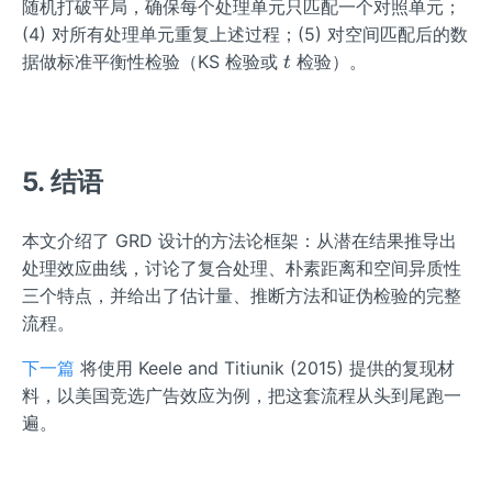
随机打破平局，确保每个处理单元只匹配一个对照单元；
(4) 对所有处理单元重复上述过程；(5) 对空间匹配后的数
t
据做标准平衡性检验（KS 检验或
检验）。
t
5. 结语
本文介绍了 GRD 设计的方法论框架：从潜在结果推导出
处理效应曲线，讨论了复合处理、朴素距离和空间异质性
三个特点，并给出了估计量、推断方法和证伪检验的完整
流程。
下一篇
将使用 Keele and Titiunik (2015) 提供的复现材
料，以美国竞选广告效应为例，把这套流程从头到尾跑一
遍。