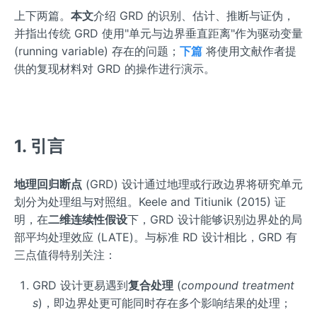
上下两篇。
本文
介绍 GRD 的识别、估计、推断与证伪，
并指出传统 GRD 使用"单元与边界垂直距离"作为驱动变量
(running variable) 存在的问题；
下篇
将使用文献作者提
供的复现材料对 GRD 的操作进行演示。
1. 引言
地理回归断点
(GRD) 设计通过地理或行政边界将研究单元
划分为处理组与对照组。Keele and Titiunik (2015) 证
明，在
二维连续性假设
下，GRD 设计能够识别边界处的局
部平均处理效应 (LATE)。与标准 RD 设计相比，GRD 有
三点值得特别关注：
GRD 设计更易遇到
复合处理
(
compound treatment
s
)，即边界处更可能同时存在多个影响结果的处理；