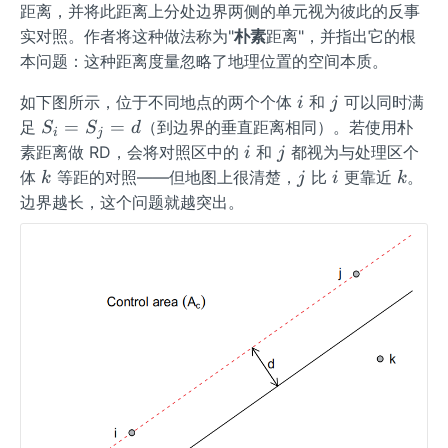
距离，并将此距离上分处边界两侧的单元视为彼此的反事
bf
{T}
实对照。作者将这种做法称为"
朴素
距离"，并指出它的根
_i'}
本问题：这种距离度量忽略了地理位置的空间本质。
i
j
如下图所示，位于不同地点的两个个体
和
可以同时满
i
j
S
=
=
足
（到边界的垂直距离相同）。若使用朴
S
S
d
i
j
_i
i
j
素距离做 RD，会将对照区中的
和
都视为与处理区个
i
j
=
k
j
i
k
体
等距的对照——但地图上很清楚，
比
更靠近
。
k
j
i
k
S
边界越长，这个问题就越突出。
_
j
=
d