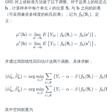
{\b
c)
=
GRD 对上述标准方法做了以下调整。对于边界上的给定点
_0}
_{j}
eta}
\wi
\m
b
i
\m
S
\m
b
，计算样本中每个单元
的位置
与
之间的距离
i
i
{h}
_
deh
ath
ath
ath
f_
S
(
)
（可采用兼容多维度的欧氏距离），记为
。定
f
b
\ri
i
{0}
at
bf
bf
bf
{\m
义：
gh
{\m
{b}
{S}
{b}
athb
t)
u^
_i
f
c
b
S
s
c
(
)
≡
lim
{
∣
(
)
=
(
)
}
,
\begin{aligned} \mu^{c}
μ
E
Y
f
f
{r}
b
b
0
i
i
{b}}
s
b
→
c
(c)}
(\m
t
b
S
s
t
(
)
≡
lim
∣
(
)
=
(
)
,
{
}
μ
E
Y
f
f
b
b
1
i
i
-\wi
s
b
→
t
athb
deh
f{S}
at
_i)
并通过局部线性回归估计这两个函数。具体求解：
{\m
u^
∑
^
\begin{aligned} (\hat{\
{l}
c
c
S
b
(
^
,
)
=
ar
g
min
{
−
−
(
(
)
−
(
)
α
β
Y
α
β
f
f
b
b
b
b
i
i
,
α
β
(c)}
∈
A
c
i
∑
^
t
t
S
b
(
^
,
)
=
ar
g
min
{
−
−
(
(
)
−
(
)
α
β
Y
α
β
f
f
b
b
b
b
i
i
,
α
β
∈
A
t
i
其中空间权重为