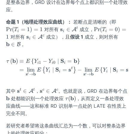
{b}
是整条边界，GRD 设计在边界每个点上都识别一个处理效
\in
应。
\m
ath
\P
命题 1（地理处理效应曲线）：
若断点是清晰的（即
cal
r
\m
s
\P
t
Pr
(
=
1
)
=
1
∈
Pr
(
=
0
)
=
对所有
成立，
A
T
T
i
i
i
{B}
(T
ath
r
\m
s
\m
c
1
∈
对所有
成立），且
假设 1
成立，则对所有
A
i
_i
bf
(T
ath
ath
b
∈
，
B
=
{s}
_i
bf
bf
1)
_i
=
{s}
{b}
b
S
b
(
)
≡
{
−
∣
=
}
\begin{aligned} \tau\le
τ
E
Y
Y
=
1
0
\in
0)
i
i
i
_i
\in
S
s
t
S
s
c
=
lim
∣
=
−
lim
{
∣
=
}
1
{
}
\m
=
E
Y
E
Y
\in
\m
i
i
i
i
s
b
s
b
→
→
c
t
ath
1
\m
ath
cal
ath
cal
\m
s
\m
s
t
t
c
c
∈
∈
{A}
其中
，
。也就是说，GRD 在边界每个点
A
A
cal
{B}
ath
ath
^t
\m
b
\tau
b
(
)
{A}
处都能识别一个处理效应
，从而定义一条处理效
τ
bf
bf
ath
(\m
^c
应曲线——这和标准 RD 识别单一点处的 LATE 在性质上
{s}
{s}
bf
ath
完全不同。
^
^
{b}
bf
{t}
{c}
{b})
若研究者希望将这条曲线汇总为一个数，可以对整条边界
\in
\in
上的处理效应积分：