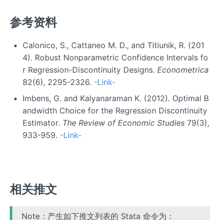
参考资料
Calonico, S., Cattaneo M. D., and Titiunik, R. (201
4). Robust Nonparametric Confidence Intervals fo
r Regression-Discontinuity Designs.
Econometrica
82(6), 2295-2326.
-Link-
Imbens, G. and Kalyanaraman K. (2012). Optimal B
andwidth Choice for the Regression Discontinuity
Estimator.
The Review of Economic Studies
79(3),
933-959.
-Link-
相关推文
Note：产生如下推文列表的 Stata 命令为：