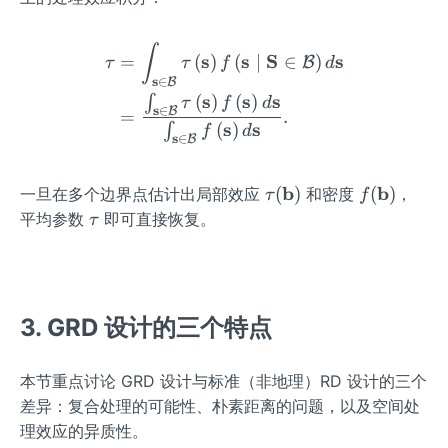
\m
\m
ath
ath
\begin{aligned} \tau&=\i
∫
s
s
S
s
cal
cal
=
(
)
(
∣
∈
)
B
τ
τ
f
d
s
{A}
{A}
∈
B
s
s
s
(
)
(
)
∫
τ
f
d
^
^
s
∈
B
=
.
s
s
(
)
{t}
{c}
∫
f
d
s
∈
B
\tau
b
f
b
(
)
(
)
一旦在多个边界点估计出局部效应
和密度
，
τ
f
(\m
(\m
\t
平均参数
即可直接恢复。
τ
ath
ath
a
bf
bf
u
{b})
{b})
3. GRD 设计的三个特点
本节重点讨论 GRD 设计与标准（非地理）RD 设计的三个
差异：复合处理的可能性、朴素距离的问题，以及空间处
理效应的异质性。