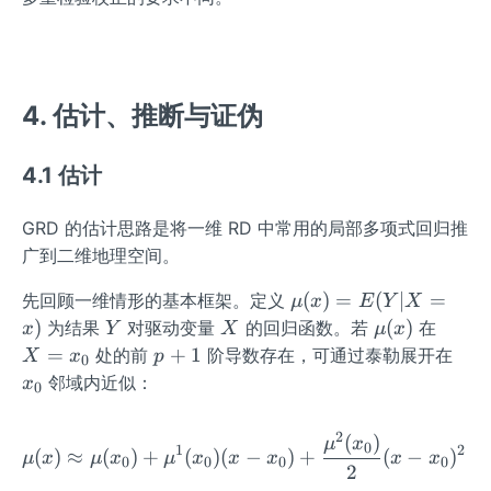
es
G
4. 估计、推断与证伪
4.1 估计
GRD 的估计思路是将一维 RD 中常用的局部多项式回归推
广到二维地理空间。
\m
(
)
=
(
∣
=
先回顾一维情形的基本框架。定义
μ
x
E
Y
X
u
Y
X
\m
X
)
(
)
为结果
对驱动变量
的回归函数。若
在
x
Y
X
μ
x
(x)
u
=
p
x
=
+
1
处的前
阶导数存在，可通过泰勒展开在
X
x
p
0
=
(x)
x
+
_
邻域内近似：
x
0
E
_
1
0
(Y|
0
2
(
)
\mu(x)\approx\mu(x_{0})
μ
x
X
0
1
2
(
)
≈
(
)
+
(
)
(
−
)
+
(
−
)
+
μ
x
μ
x
μ
x
x
x
x
x
0
0
0
0
2
=