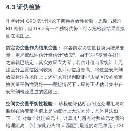
4.3 证伪检验
作者针对 GRD 设计讨论了两种有效性检验，思路与标准
RD 相似，但 GRD 有一个独特优势：可以把检验结果直接
画在地图上。
前定协变量作为结果变量：
将各前定协变量替换为结果变
量，用局部线性估计量估计"效应"。由于这些变量在处理
之前就已确定，真实效应应为零；若估计值与零统计上无
法区分且置信区间较短，设计可信度更高。将这些安慰剂
效应标注在地图上，还可以直观判断哪些边界区段的前定
协变量平衡性更好——理想情况下，应将正式估计集中在
安慰剂检验通过的区段上。
空间协变量平衡性检验：
该检验评估断点附近处理组与对
照组在协变量均值上是否统计上无法区分，具体算法如
i
下：(1) 对每个处理单元
，计算其与所有对照单元之间的
i
i
地理距离；(2) 按此距离将
匹配到最近的对照单元；(3)
i