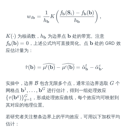
S
b
1
(
)
−
(
)
w_{i\mathbf{b}}=\frac{1
(
)
f
f
b
b
i
=
,
w
K
b
i
h
h
b
b
K
h_
\m
b
f_
(
⋅
)
为核函数，
为边界点
处的带宽。注意
K
h
b
(\c
{\m
ath
{\m
b
\m
b
(
)
=
0
，上述公式均可直接简化。点
处的 GRD 效
f
b
do
athb
bf
athb
ath
应估计量为：
t)
f
{b}
f
bf
{b}}
{b}}
{b}
\hat{\tau}(\mathbf{b})
b
b
b
t
c
^
(
)
=
(
)
−
(
)
=
^
−
^
.
t
c
τ
μ
μ
α
α
(\m
b
b
athb
f
\m
G
实操中，边界
包含无限多个点，通常沿边界选取
个
B
G
{b})
ath
1
\math
b
b
\
G
,
…
,
网格点
进行估计，得到一组处理效应
=0
cal
bf{b}
{\t
b
g
G
{
(
)
}
，形成处理效应曲线，每个效应均可映射到
τ
=
1
g
{B}
^
au
其对应的地理位置。
{1},\d
(\m
ots,\m
ath
若研究者关注整条边界上的平均效应，可用以下加权平均
athbf
bf
估计：