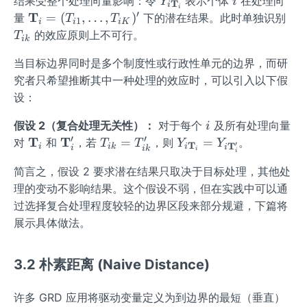
Y_
i
结果受整个处理向量影响：令
表示个体
在处理向
Y
i
T
i
i
\i
K
{i
′
\mat
T
T
=
(
,
…
,
)
量
下的潜在结果。此时单独识别
T
T
1
i
i
i
K
n
\m
hbf
_
的效应原则上不可行。
T
ik
\
ath
{T}_
{i
{0,
bf
当目标边界同时是多个制度性或行政性单元的边界，而研
i=(T
k}
1
{T}
_{i
究者只希望推断其中一种处理的效应时，可以引入以下假
\}
_i}
1},\d
设：
ots,T
i
假设 2（复合处理无关性）：
对于每个
及所有处理向量
_{i
i
′
′
\m
T
\m
T
T_
Y_
=
=
对
K})'
和
，若
，则
。
T
T
Y
Y
′
T
T
i
ik
i
i
i
ik
i
i
ath
ath
{i
{i
简言之，假设 2 要求潜在结果只取决于目标处理，其他处
bf
bf
k}
\m
理的变动不影响结果。这个假设不弱，但在实践中可以通
{T}
{T}
=
ath
_i
_i'
T_
bf
过选择复合处理程度较轻的边界区段来部分规避，下篇将
{i
{T}
展示具体做法。
k}'
_i}
=Y
3.2 朴素距离 (Naive Distance)
_{i
\m
许多 GRD 应用将驱动变量定义为到边界的最短（垂直）
ath