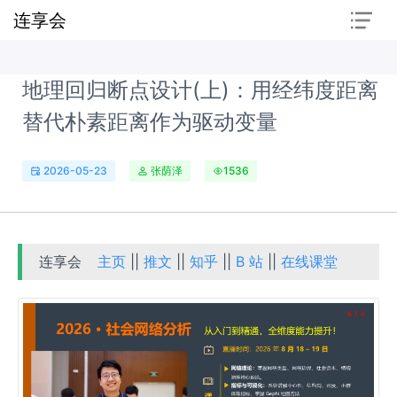
连享会
地理回归断点设计(上)：用经纬度距离
替代朴素距离作为驱动变量
2026-05-23
张荫泽
1536
连享会
主页
||
推文
||
知乎
||
B 站
||
在线课堂