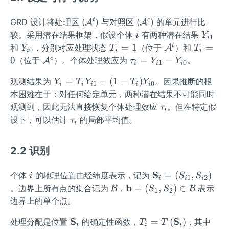
\m
\m
t
c
GRD 设计将处理区 (
) 与对照区 (
) 的单元进行比
A
A
ath
ath
i
Y
较。采用潜在结果框架，假设个体
有两种潜在结果
i
Y
1
i
cal
cal
_
Y
T_
\m
T_
t
=
1
=
和
，分别对应处理状态
（位于
）和
A
Y
T
T
0
i
i
i
{A}
{A}
{i
_
{i}
ath
{i}
\m
\t
c
0
=
−
（位于
）。个体处理效应为
。
A
τ
Y
Y
1
0
i
i
i
^
^
1}
{i
=1
cal
=0
ath
au
{t}
{c}
Y_i
=
+
(
1
−
)
观测结果为
。因果推断的根
0}
{A}
Y
T
Y
T
Y
cal
_
1
0
i
i
i
i
i
=T
^
本困难在于：对任何给定单元，两种潜在结果不可能同时
{A}
{i}
_
{t}
\t
^
=
观测到，因此无法直接恢复个体处理效应
。但在特定假
τ
i
{i}
au
{c}
Y_
\t
设下，可以估计
的局部平均值。
τ
i
Y_
_
{i
au
{i
{i}
1}
_
2.2 识别
1}
-Y
{i}
+(1
_{i
i
-T_
\m
S
=
(
,
)
个体
的地理位置由经纬度表示，记为
i
S
S
0}
1
2
i
i
i
{i})
ath
\m
\m
b
=
(
,
)
∈
。边界上所有点的集合记为
，
表示
B
B
S
S
1
2
Y_
bf
ath
ath
边界上的单个点。
{i
{S}
cal
bf
\m
S
T_
S
T
0}
=
_
(
)
处理分配是位置
的确定性函数，
，其中
{B}
{b}
T
T
i
i
i