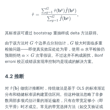
{b}^
{b}
{G}
^g)
^
G
\hat{\tau}=\frac{\sum_
b
b
g
g
^
(
)
(
)
∑
τ
f
\}_
=
1
g
^
=
,
τ
^
G
{g
b
(
)
∑
g
f
=
1
g
=
1}^
其标准误可通过 bootstrap 重抽样或 delta 方法获得。
G
G
G
由于该方法对
个边界点分别估计，
较大时面临多重
G
G
\a
检验问题——即使真实效应处处为零，使用
水平检验仍
α
lp
\a
×
预期拒绝
次零假设。不过这并不构成困扰，Bonf
α
G
h
lp
erroni 校正或错误发现率控制均是现成的解决方案。
a
h
a
4.2 推断
\t
i
\hat
b
^
(
)
对
做统计推断时，传统做法是基于 OLS 的标准渐近
τ
m
{\ta
分布和稳健标准误构建置信区间。但这种做法忽略了非参
es
u}
G
数局部多项式估计量的渐近偏差，只有在带宽足够小（即
(\m
欠平滑）时才成立。常见的带宽选择方法（如交叉验证或