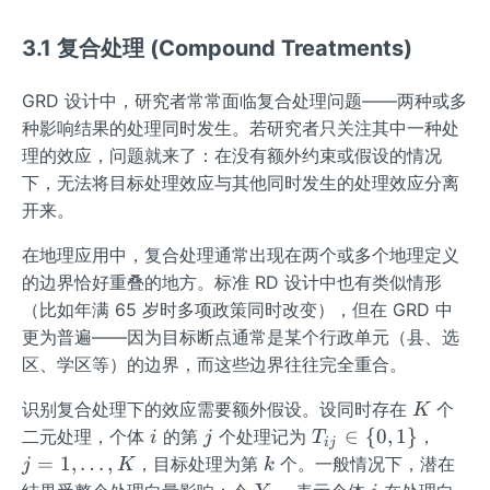
3.1 复合处理 (Compound Treatments)
GRD 设计中，研究者常常面临复合处理问题——两种或多
种影响结果的处理同时发生。若研究者只关注其中一种处
理的效应，问题就来了：在没有额外约束或假设的情况
下，无法将目标处理效应与其他同时发生的处理效应分离
开来。
在地理应用中，复合处理通常出现在两个或多个地理定义
的边界恰好重叠的地方。标准 RD 设计中也有类似情形
（比如年满 65 岁时多项政策同时改变），但在 GRD 中
更为普遍——因为目标断点通常是某个行政单元（县、选
区、学区等）的边界，而这些边界往往完全重合。
K
识别复合处理下的效应需要额外假设。设同时存在
个
K
i
j
T_
j=
∈
{
0
,
1
}
二元处理，个体
的第
个处理记为
，
i
j
T
ij
{i
1,\d
k
=
1
,
…
,
，目标处理为第
个。一般情况下，潜在
j
K
k
j}
ots,