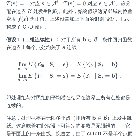
ath
{i}
(\m
{i}
s
\m
s
T
s
\m
s
t
c
(
)
=
1
∈
(
)
=\l
=
0
∈
对应
，
对应
。该分
A
A
T
T
bf
=T
ath
=\l
ath
(\m
ath
eft
\m
配在边界
处发生跳跃。此外，始终假设边界邻域内位置
B
{S}
\lef
bf
eft
bf
ath
bf
(S_
ath
f
s
(
)
密度
为正值。上述设置加上下面的识别假设，正式
f
_
t
{s})
(S_
{s}
bf
{s}
{1},
cal
(\m
构成了 GRD 设计。
{i}
(\m
=1
{i
\in
{s})
\in
S_
{B}
ath
ath
1},
\m
=0
\m
{2}
\m
b
∈
假设 1（二维连续性）：
对于所有
，条件回归函数
bf
B
bf
S_
ath
ath
\rig
ath
\m
s
{s})
在边界上每个点处均关于
连续：
{S}
{i
cal
cal
ht)
bf
at
_
2}
{A}
{A}
\in
{b}
hb
S
s
S
b
lim
{
∣
=
}
=
{
∣
=
}
\begin{aligned} \lim_{\
E
Y
E
Y
{i}
0
0
\ri
^
^
i
i
i
i
\m
\in
f
s
b
→
\rig
gh
{t}
{c}
ath
\m
S
s
S
b
{s}
lim
{
∣
=
}
=
{
∣
=
}
.
E
Y
E
Y
1
1
i
i
i
i
s
b
ht)
→
t)
cal
ath
{B}
cal
{B}
即处理组与对照组的平均潜在结果在边界上所有点处都是
连续的。
\m
b
∈
注意，处理概率在无限多个点（即所有
）上发生跳
B
ath
跃。这意味着在此假设下可识别的参数是无限维的——它
bf
是平面上的一条曲线。换言之，由于 cutoff 不是单个点而