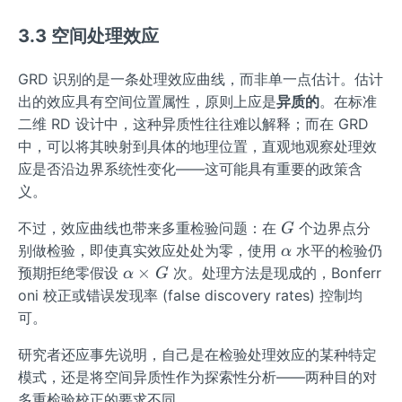
{b})
3.3 空间处理效应
GRD 识别的是一条处理效应曲线，而非单一点估计。估计
出的效应具有空间位置属性，原则上应是
异质的
。在标准
二维 RD 设计中，这种异质性往往难以解释；而在 GRD
中，可以将其映射到具体的地理位置，直观地观察处理效
应是否沿边界系统性变化——这可能具有重要的政策含
义。
G
不过，效应曲线也带来多重检验问题：在
个边界点分
G
\a
别做检验，即使真实效应处处为零，使用
水平的检验仍
α
lp
\a
×
预期拒绝零假设
次。处理方法是现成的，Bonferr
α
G
h
lp
oni 校正或错误发现率 (false discovery rates) 控制均
a
h
可。
a
\t
研究者还应事先说明，自己是在检验处理效应的某种特定
i
模式，还是将空间异质性作为探索性分析——两种目的对
m
多重检验校正的要求不同。