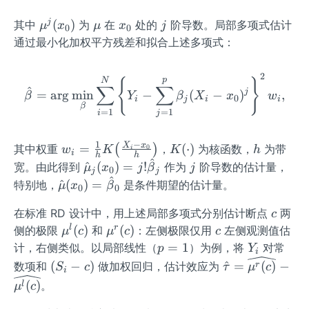
x)
\m
\m
x
j
j
(
)
其中
为
在
处的
阶导数。局部多项式估计
μ
x
μ
x
j
0
0
u^
u
_
通过最小化加权平方残差和拟合上述多项式：
{j}
0
(x
2
\hat{\beta}=\arg\min_{\
p
N
{
}
_
∑
∑
^
j
=
ar
g
min
−
(
−
)
,
β
Y
β
X
x
w
0
i
j
i
i
0)
β
=
1
=
1
i
j
−
1
w_i
K
h
X
x
=
(
⋅
)
其中权重
(
)
，
为核函数，
为带
0
w
K
K
h
i
i
h
h
^
=\f
(\c
\ha
j
^
(
)
=
!
宽。由此得到
作为
阶导数的估计量，
μ
x
j
β
j
0
j
j
rac
do
^
t
\ha
^
(
)
=
特别地，
是条件期望的估计量。
μ
x
β
0
0
{1}
t)
{\m
t
{h}
c
u}_
在标准 RD 设计中，用上述局部多项式分别估计断点
两
{\m
c
K\!
j(x_
\m
\m
c
l
r
(
)
(
)
侧的极限
u}
和
：左侧极限仅用
左侧观测值估
μ
c
μ
c
c
\lef
0)=
u^
u^
(x_
p
Y
=
1
计，右侧类似。以局部线性（
）为例，将
对常
p
Y
i
t(\f
j!\h
{l}
{r}
0)=
=
_
(S
\ha
(
−
)
^
=
(
)
−
数项和
做加权回归，估计效应为
r
S
c
τ
μ
c
i
rac
at
(c)
(c)
\ha
1
i
_i
t{\t
(
)
。
l
μ
c
{X
{\b
t
-
au}
_i-x
eta}