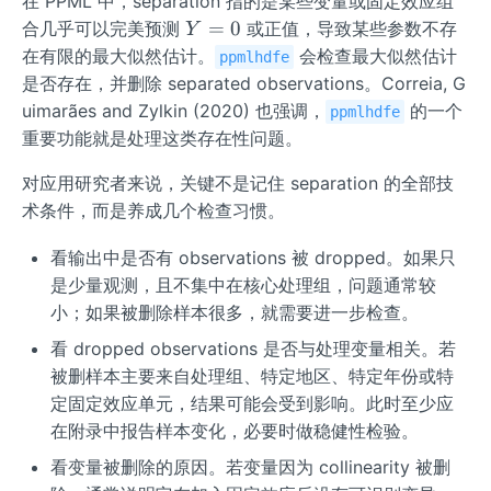
在 PPML 中，separation 指的是某些变量或固定效应组
Y
=
0
合几乎可以完美预测
或正值，导致某些参数不存
Y
=
在有限的最大似然估计。
会检查最大似然估计
ppmlhdfe
0
是否存在，并删除 separated observations。Correia, G
uimarães and Zylkin (2020) 也强调，
的一个
ppmlhdfe
重要功能就是处理这类存在性问题。
对应用研究者来说，关键不是记住 separation 的全部技
术条件，而是养成几个检查习惯。
看输出中是否有 observations 被 dropped。如果只
是少量观测，且不集中在核心处理组，问题通常较
小；如果被删除样本很多，就需要进一步检查。
看 dropped observations 是否与处理变量相关。若
被删样本主要来自处理组、特定地区、特定年份或特
定固定效应单元，结果可能会受到影响。此时至少应
在附录中报告样本变化，必要时做稳健性检验。
看变量被删除的原因。若变量因为 collinearity 被删