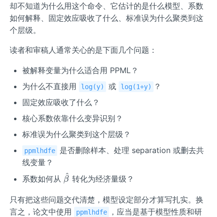
却不知道为什么用这个命令、它估计的是什么模型、系数
如何解释、固定效应吸收了什么、标准误为什么聚类到这
个层级。
读者和审稿人通常关心的是下面几个问题：
被解释变量为什么适合用 PPML？
为什么不直接用
或
？
log(y)
log(1+y)
固定效应吸收了什么？
核心系数依靠什么变异识别？
标准误为什么聚类到这个层级？
是否删除样本、处理 separation 或删去共
ppmlhdfe
线变量？
^
\ha
系数如何从
转化为经济量级？
β
t
只有把这些问题交代清楚，模型设定部分才算写扎实。换
{\b
et
言之，论文中使用
，应当是基于模型性质和研
ppmlhdfe