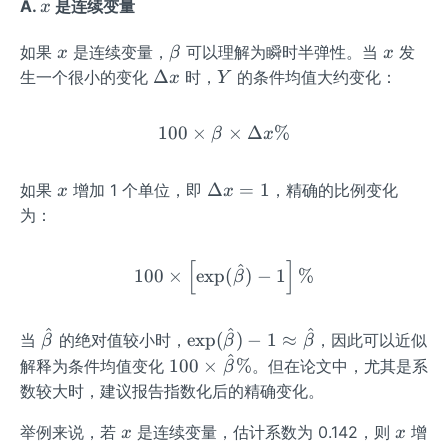
x
A.
是连续变量
x
dot]
x
\b
x
如果
是连续变量，
可以理解为瞬时半弹性。当
发
x
β
x
et
\D
Y
Δ
生一个很小的变化
时，
的条件均值大约变化：
x
Y
a
elt
a x
100
×
100\times\beta\times\Del
×
Δ
%
β
x
x
\D
Δ
=
1
如果
增加 1 个单位，即
，精确的比例变化
x
x
elt
为：
a x
=1
[
]
100\times\left[\exp(\hat{
^
100
×
exp
(
)
−
1
%
β
^
^
^
\ha
\ex
exp
(
)
−
1
≈
当
的绝对值较小时，
，因此可以近似
β
β
β
^
t
p
100
100
×
%
解释为条件均值变化
。但在论文中，尤其是系
β
{\b
(\h
\ti
数较大时，建议报告指数化后的精确变化。
et
at
mes
a}
{\b
x
x
举例来说，若
是连续变量，估计系数为 0.142，则
\ha
增
x
x