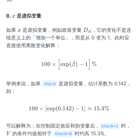
x
B.
是虚拟变量
x
x
D
如果
是虚拟变量，例如政策变量
，它的变化不是连
x
D
i
t
_
续意义上的「增加一个单位」，而是从 0 变为 1。此时应
{i
直接使用离散变化解释：
t}
[
]
100\times\left[\exp(\hat{
^
100
×
exp
(
)
−
1
%
β
举例来说，如果
是虚拟变量，估计系数为 0.142，
shock
则：
100
×
[
exp
(
0.142
100\times\left[\exp(0.142
)
−
1
]
≈
15.3%
Y
可以解释为：在控制固定效应和协变量后，
时，
shock=1
的条件均值相对于
时约高 15.3%。
Y
shock=0