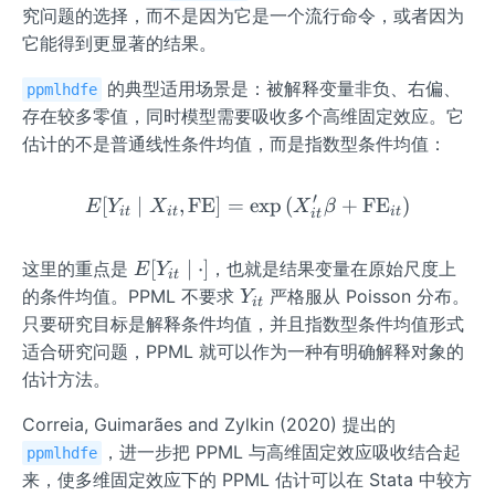
a}
究问题的选择，而不是因为它是一个流行命令，或者因为
它能得到更显著的结果。
的典型适用场景是：被解释变量非负、右偏、
ppmlhdfe
存在较多零值，同时模型需要吸收多个高维固定效应。它
估计的不是普通线性条件均值，而是指数型条件均值：
′
[
∣
,
FE
]
=
E[Y_{it}\mid X_{it},\ope
exp
(
+
FE
)
E
Y
X
X
β
i
t
i
t
i
t
i
t
E
[
∣
⋅
]
这里的重点是
，也就是结果变量在原始尺度上
E
Y
i
t
[Y
Y
的条件均值。PPML 不要求
严格服从 Poisson 分布。
Y
i
t
_{i
_
只要研究目标是解释条件均值，并且指数型条件均值形式
t}
{i
适合研究问题，PPML 就可以作为一种有明确解释对象的
\m
t}
估计方法。
id
\c
Correia, Guimarães and Zylkin (2020) 提出的
do
，进一步把 PPML 与高维固定效应吸收结合起
ppmlhdfe
t]
来，使多维固定效应下的 PPML 估计可以在 Stata 中较方