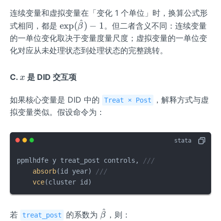
连续变量和虚拟变量在「变化 1 个单位」时，换算公式形
^
\ex
exp
(
)
−
1
式相同，都是
。但二者含义不同：连续变量
β
p
的一单位变化取决于变量度量尺度；虚拟变量的一单位变
(\h
化对应从未处理状态到处理状态的完整跳转。
at
{\b
x
C.
是 DID 交互项
x
et
a})
如果核心变量是 DID 中的
，解释方式与虚
Treat × Post
-1
拟变量类似。假设命令为：
ppmlhdfe y treat_post controls, 
///
absorb
(id year) 
///
vce
(cluster id)
^
\ha
若
的系数为
，则：
β
treat_post