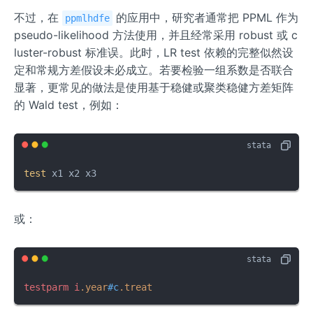
{\t
{\t
i^
het
het
不过，在
的应用中，研究者通常把 PPML 作为
ppmlhdfe
{2}
a}_
a}_
pseudo-likelihood 方法使用，并且经常采用 robust 或 c
{1})
{0})
luster-robust 标准误。此时，LR test 依赖的完整似然设
定和常规方差假设未必成立。若要检验一组系数是否联合
显著，更常见的做法是使用基于稳健或聚类稳健方差矩阵
的 Wald test，例如：
test
 x1 x2 x3
或：
testparm
i
.year
#c
.treat