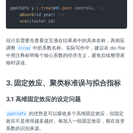
ppmlhdfe y 
i
.treat
#
#i
.post
 controls, 
///
absorb
(id year) 
///
vce
(cluster id)
估计后需要先查看交互项在结果表中的具体名称，再相应
调整
中的系数名称。实际写作中，建议在 do-file
nlcom
中用注释标明每个核心系数的经济含义，避免后续整理表
格时误读。
3. 固定效应、聚类标准误与拟合指标
3.1 高维固定效应的设定问题
的优势是可以吸收多个高维固定效应，但固定
ppmlhdfe
效应不是堆得越多越好。每加入一组固定效应，都在改变
系数的识别来源。