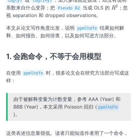
或
；加入多维固定效应，却没有说明
log(y)
log(1+y)
2
R^
系数来自什么变异；把
当成 OLS 的
；忽
R
Pseudo R2
{2}
视 separation 和 dropped observations。
本文从论文写作角度出发，说明
结果如何解
ppmlhdfe
释、如何报告、如何排查，以及如何写进方法部分。
1. 会跑命令，不等于会用模型
在使用
时，很多论文会在研究方法部分写成这
ppmlhdfe
样：
由于被解释变量为计数变量，参考 AAA (Year) 和
BBB (Year)，本文采用 Poisson 回归 (
ppmlhdfe
)。
这类表述信息量很低。读者只能知道作者用了一个命令，