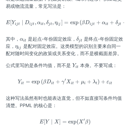
a
易或物流流量，常见写法是：
_
{c
[
∣
,
,
,
]
=
E[Y_{ijt}\mid D_{ijt},\al
exp
(
+
+
+
E
Y
D
α
δ
η
β
D
α
δ
ij
t
ij
t
i
t
j
t
ij
ij
t
i
t
j
t
t}
\a
\d
其中，
是起点-年份固定效应，
是终点-年份固定效
α
δ
i
t
j
t
lp
elt
\e
应，
是配对固定效应。这类模型的识别主要来自同一
η
ij
h
a_
ta
配对随时间变化的政策或关系变化，而不是横截面差异。
a_
{j
_
Y
{i
t}
公式里写的是条件均值，而不是
本身。不要写成：
{i
Y
i
t
_
t}
j}
{i
′
=
exp
(
+
Y_{it}=\exp\left(\beta 
+
+
)
+
Y
β
D
γ
X
μ
λ
ε
i
t
i
t
i
t
i
t
i
t
t}
这种写法虽然有时也能表达直觉，但不如直接写条件均值
清楚。PPML 的核心是：
′
[
∣
]
=
E[Y\mid X]=\exp(X'\beta
exp
(
)
E
Y
X
X
β