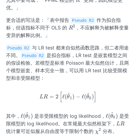
R
{2}
优。」
更合适的写法是：「表中报告
作为拟合指
Pseudo R2
2
R^
标，但该指标不同于 OLS 的
，不应解释为被解释变量
R
{2}
变异的解释比例。」
与 LR test 都来自似然函数思路，但二者用途
Pseudo R2
不同。
是拟合指标，LR test 是嵌套模型之间
Pseudo R2
的假设检验。若模型是标准 Poisson 最大似然估计，且两
个模型嵌套、样本完全一致，可以用 LR test 比较受限模
型和非受限模型：
[
]
LR=2\left[\ell(\hat{\thet
^
^
=
2
ℓ
(
)
−
ℓ
(
)
L
R
θ
θ
1
0
^
^
\ell
\ell
ℓ
(
)
ℓ
(
)
其中，
是非受限模型的 log likelihood，
是受
θ
θ
1
0
(\h
(\h
L
限模型的 log likelihood。在常规最大似然框架下，
L
R
at
at
R
2
\ch
统计量可近似服从自由度等于限制个数的
分布。
χ