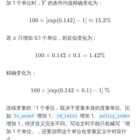
et
Y
t
加 1 个单位时，
的条件均值精确变化为：
Y
a})
{\b
-1
et
100
×
[
exp
(
0.142
100\times\left[\exp(0.142
)
−
1
]
≈
15.3%
\ap
a}\
pro
%
x
x\h
若
只增加 0.1 个单位，则近似变化为：
x
at
{\b
100
×
0.142
×
100\times0.142\times0.1
0.1
=
1.42%
et
a}
精确变化为：
100
×
[
exp
(
0.142
100\times\left[\exp(0.142
×
0.1
)
−
1
]
%
连续变量的「1 个单位」取决于变量本身的度量单位。比
如
增加 1、
增加 1、
ln_asset
rd_ratio
policy_index
增加 1，经济含义完全不同。写论文时不能只机械写「增
加 1 个单位」，还要说明这个单位在变量定义中对应什
么。