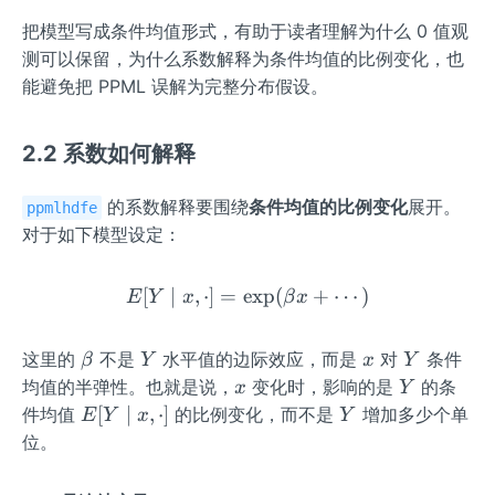
把模型写成条件均值形式，有助于读者理解为什么 0 值观
测可以保留，为什么系数解释为条件均值的比例变化，也
能避免把 PPML 误解为完整分布假设。
2.2 系数如何解释
的系数解释要围绕
条件均值的比例变化
展开。
ppmlhdfe
对于如下模型设定：
[
∣
,
⋅
]
=
exp
E[Y\mid x,\cdot]=\exp(\b
(
+
⋯
)
E
Y
x
β
x
\b
Y
x
Y
这里的
不是
水平值的边际效应，而是
对
条件
β
Y
x
Y
et
x
Y
均值的半弹性。也就是说，
变化时，影响的是
的条
x
Y
a
E[Y
Y
[
∣
,
⋅
]
件均值
的比例变化，而不是
增加多少个单
E
Y
x
Y
\mi
位。
d
x,\c