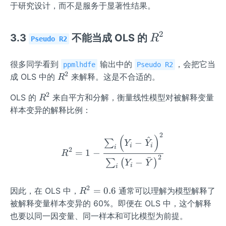
于研究设计，而不是服务于显著性结果。
2
R^
3.3
不能当成 OLS 的
R
Pseudo R2
{2}
很多同学看到
输出中的
，会把它当
ppmlhdfe
Pseudo R2
2
R^
成 OLS 中的
来解释。这是不合适的。
R
{2}
2
R^
OLS 的
来自平方和分解，衡量线性模型对被解释变量
R
{2}
样本变异的解释比例：
2
R^{2}=1-\frac{\sum_{i}\l
(
)
^
−
∑
Y
Y
i
i
i
2
=
1
−
R
2
ˉ
−
∑
(
)
Y
Y
i
i
2
R^
=
0.6
因此，在 OLS 中，
通常可以理解为模型解释了
R
{2}
被解释变量样本变异的 60%。即便在 OLS 中，这个解释
=0.
也要以同一因变量、同一样本和可比模型为前提。
6