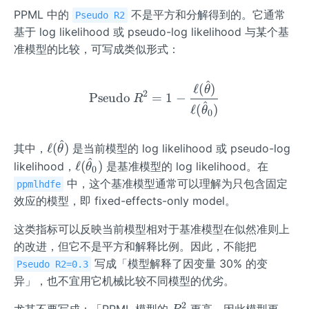
PPML 中的
不是平方和分解得到的。它通常
Pseudo R2
基于 log likelihood 或 pseudo-log likelihood 与某个基
准模型的比较，可写成类似形式：
^
\operatorname{Pseudo}R^{
ℓ
(
)
θ
2
Pseudo
=
1
−
R
^
ℓ
(
)
θ
0
^
\ell
ℓ
(
)
其中，
是当前模型的 log likelihood 或 pseudo-log
θ
^
(\h
\ell
ℓ
(
)
likelihood，
是基准模型的 log likelihood。在
θ
0
at
(\h
中，这个基准模型通常可以理解为只包含固定
ppmlhdfe
{\t
at
效应的模型，即 fixed-effects-only model。
het
{\t
a})
het
这类指标可以反映当前模型相对于基准模型在似然准则上
a}_
的改进，但它不是平方和解释比例。因此，不能把
{0})
写成「模型解释了因变量 30% 的变
Pseudo R2=0.3
异」，也不宜用它机械比较不同模型的优劣。
2
R^
尤其不要写成：「PPML 模型的
更高，因此模型更