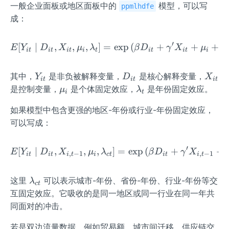
一般企业面板或地区面板中的
模型，可以写
ppmlhdfe
成：
′
[
∣
,
,
,
]
=
exp
E[Y_{it}\mid D_{it},X_{
(
+
+
+
E
Y
D
X
μ
λ
β
D
γ
X
μ
λ
i
t
i
t
i
t
i
t
i
t
i
t
i
Y
D
X
其中，
是非负被解释变量，
是核心解释变量，
Y
D
X
i
t
i
t
i
t
_
_
_
\m
\la
是控制变量，
是个体固定效应，
是年份固定效应。
μ
λ
i
t
{i
{i
{i
u_
mb
如果模型中包含更强的地区-年份或行业-年份固定效应，
t}
t}
t}
{i}
da
可以写成：
_
{t}
′
[
∣
,
,
,
]
E[Y_{it}\mid D_{it},X_{
=
exp
(
+
+
E
Y
D
X
μ
λ
β
D
γ
X
,
−
1
,
−
1
i
t
i
t
i
t
i
c
t
i
t
i
t
\l
这里
可以表示城市-年份、省份-年份、行业-年份等交
λ
c
t
a
互固定效应。它吸收的是同一地区或同一行业在同一年共
m
同面对的冲击。
b
d
若是双边流量数据，例如贸易额、城市间迁移、供应链交