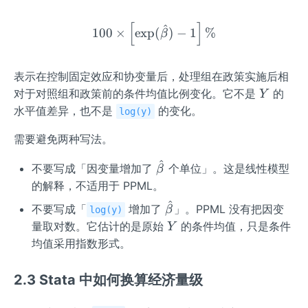
t
{\b
[
]
100\times\left[\exp(\hat{
^
100
×
exp
(
)
−
1
%
β
et
a}
表示在控制固定效应和协变量后，处理组在政策实施后相
Y
对于对照组和政策前的条件均值比例变化。它不是
的
Y
水平值差异，也不是
的变化。
log(y)
需要避免两种写法。
^
\ha
不要写成「因变量增加了
个单位」。这是线性模型
β
t
的解释，不适用于 PPML。
{\b
^
\ha
不要写成「
增加了
」。PPML 没有把因变
β
log(y)
et
t
Y
量取对数。它估计的是原始
的条件均值，只是条件
Y
a}
{\b
均值采用指数形式。
et
a}
2.3 Stata 中如何换算经济量级