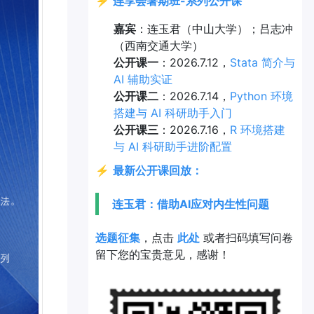
⚡
连享会暑期班-系列公开课
嘉宾
：连玉君（中山大学）；吕志冲
（西南交通大学）
公开课一
：2026.7.12，
Stata 简介与
AI 辅助实证
公开课二
：2026.7.14，
Python 环境
搭建与 AI 科研助手入门
公开课三
：2026.7.16，
R 环境搭建
与 AI 科研助手进阶配置
⚡
最新公开课回放：
连玉君：借助AI应对内生性问题
选题征集
，点击
此处
或者扫码填写问卷
留下您的宝贵意见，感谢！