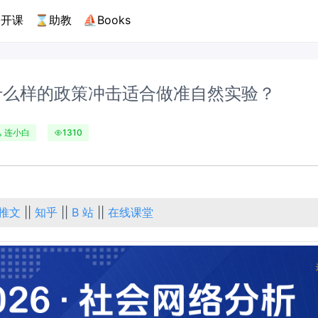
开课
⌛助教
⛵Books
什么样的政策冲击适合做准自然实验？
连小白
1310
推文
||
知乎
||
B 站
||
在线课堂