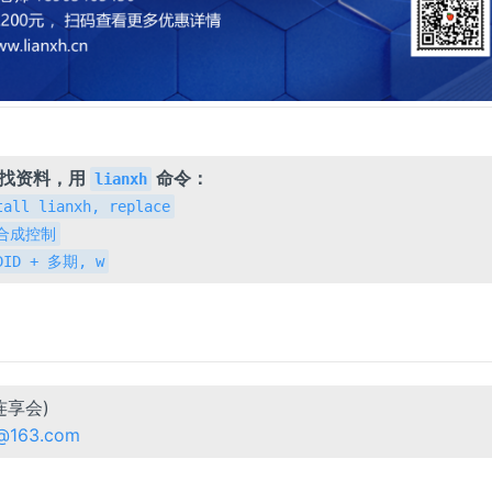
，找资料，用
命令：
lianxh
tall lianxh, replace
h 合成控制
 DID + 多期, w
连享会)
n@163.com