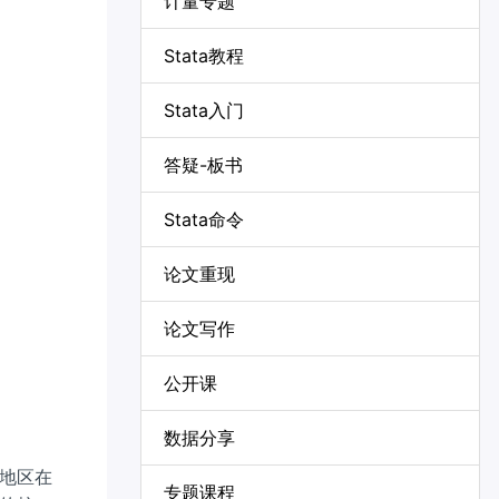
计量专题
Stata教程
Stata入门
答疑-板书
Stata命令
论文重现
1)-Y_{i}(0)]
论文写作
公开课
1)-Y_{i}(0)\mid D_{i}=1]
数据分享
地区在
专题课程