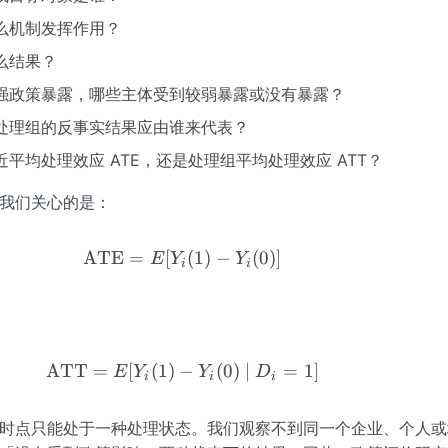
么机制发挥作用？
么结果？
强政策暴露，哪些主体受到较弱暴露或没有暴露？
处理组的反事实结果应由谁来代表？
平均处理效应 ATE，还是处理组平均处理效应 ATT？
我们关心的是：
ATE
=
[
\operatorname{ATE}=E[Y_{i}(
(
1
)
−
(
0
)]
E
Y
Y
i
i
ATT
=
[
(
1
)
−
\operatorname{ATT}=E[Y_{i}(
(
0
)
∣
=
1
]
E
Y
Y
D
i
i
i
时点只能处于一种处理状态。我们观察不到同一个企业、个人或