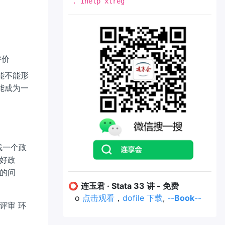
. ihelp xtreg
评价
能不能形
能成为一
找一个政
好政
的问
⭕
连玉君 · Stata 33 讲 - 免费
o
点击观看
，
dofile 下载
,
--
Book
--
评审 环