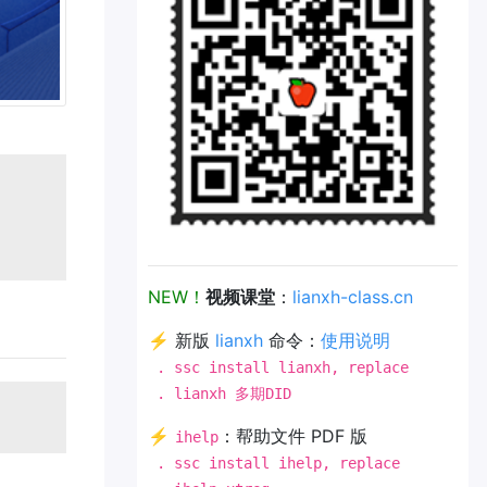
NEW！
视频课堂
：
lianxh-class.cn
⚡ 新版
lianxh
命令：
使用说明
. ssc install lianxh, replace
. lianxh 多期DID
⚡
：帮助文件 PDF 版
ihelp
. ssc install ihelp, replace