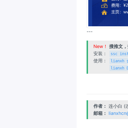
---
New！
搜推文
安装：
ssc ins
使用：
lianx
lianxh
作者：
连小白 (
邮箱：
lianxhc