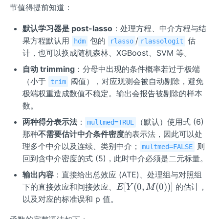
节值得提前知道：
默认学习器是 post-lasso
：处理方程、中介方程与结
果方程默认用
包的
/
估
hdm
rlasso
rlassologit
计，也可以换成随机森林、XGBoost、SVM 等。
自动 trimming
：分母中出现的条件概率若过于极端
（小于
阈值），对应观测会被自动剔除，避免
trim
极端权重造成数值不稳定。输出会报告被剔除的样本
数。
两种得分表示法
：
（默认）使用式 (6)
multmed=TRUE
那种
不需要估计中介条件密度
的表示法，因此可以处
理多个中介以及连续、类别中介；
则
multmed=FALSE
回到含中介密度的式 (5)，此时中介必须是二元标量。
输出内容
：直接给出总效应 (ATE)、处理组与对照组
E[Y
[
(
0
,
(
0
))]
下的直接效应和间接效应、
的估计，
E
Y
M
(0,
以及对应的标准误和 p 值。
M