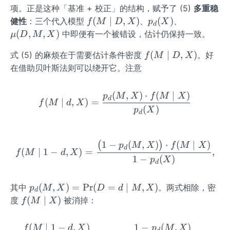
=d
E
项。正是这种「基准 + 校正」的结构，赋予了 (5)
多重稳
\m
(Y
f
p_
\m
(
∣
,
)
(
)
健性
：三个代入模型
、
、
f
M
D
X
p
X
d
id
\m
(M
d
u
(
,
,
)
中即便有一个被错设，估计仍保持一致。
μ
D
M
X
X)
id
\m
(X)
(D,
D,
f
(
∣
,
)
式 (5) 的麻烦在于需要估计条件密度
。好
id
M,
f
M
D
X
M,
(M
D,
X)
在借助贝叶斯法则可以绕开它。注意
X)
\m
X)
id
(
,
)
⋅
(
∣
)
f(M\mid d,X)=\frac{p_d(
p
M
X
f
M
X
d
D,
(
∣
,
)
=
f
M
d
X
(
)
p
X
X)
d
1
−
(
,
)
⋅
(
∣
)
f(M\mid 1-d,X)=\frac{\bi
(
)
p
M
X
f
M
X
d
(
∣
1
−
,
)
=
,
f
M
d
X
1
−
(
)
p
X
d
p_
(
,
)
=
Pr
(
=
∣
,
)
其中
。两式相除，密
p
M
X
D
d
M
X
d
d
f
(
∣
)
度
被消掉：
f
M
X
(M,
(M
X)
\m
(
∣
1
−
,
)
1
−
(
,
)
\frac{f(M\mid 1-d,X)}{p_
f
M
d
X
p
M
X