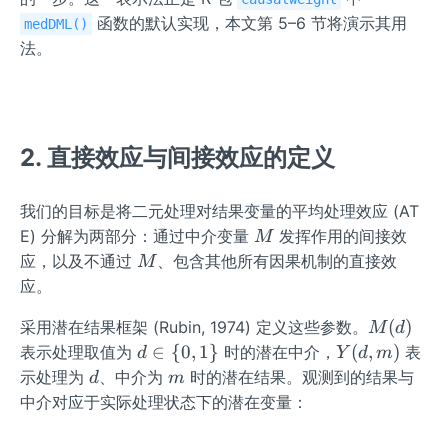
D,
函数的默认实现，本文第 5–6 节将演示其用
medDML()
X)
法。
2. 直接效应与间接效应的定义
我们的目标是将二元处理对结果变量的平均处理效应 (AT
M
E) 分解为两部分：通过中介变量
发挥作用的间接效
M
M
应，以及不通过
、包含其他所有因果机制的直接效
M
应。
M
(
)
采用潜在结果框架 (Rubin, 1974) 定义这些参数。
M
d
(d)
d
Y
∈
{
0
,
1
}
(
,
)
表示处理取值为
时的潜在中介，
表
d
Y
d
m
\i
(d,
d
m
示处理为
、中介为
时的潜在结果。观测到的结果与
d
m
n\
m)
中介对应于实际处理状态下的潜在变量：
{0,
1