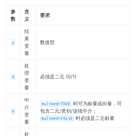
参
含
要求
数
义
结
果
数值型
y
变
量
处
理
必须是二元 (0/1)
d
变
量
中
时可为标量或向量，可
multmed=TRUE
介
包含二元/类别/连续中介；
m
变
时必须是二元标量
multmed=FALSE
量
处