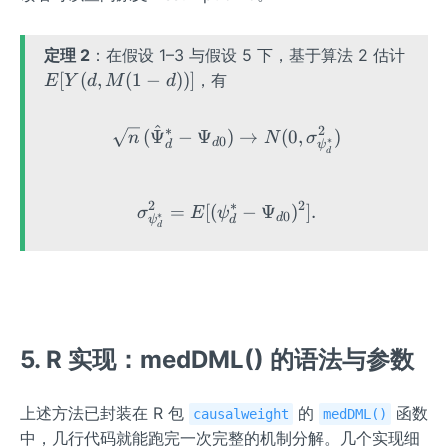
{n}
D,
X)
\su
X)
m_
定理 2
：在假设 1–3 与假设 5 下，基于算法 2 估计
{k
E
[
(
,
(
1
−
))]
，有
E
Y
d
M
d
=
[Y
1}^
(d,
^
∗
2
\sqrt{n}\,(\hat\Psi_d^*-
(
Ψ
−
Ψ
)
→
(
0
,
)
n
N
σ
0
∗
K
d
M
d
ψ
d
\su
(1-
m_
d))]
2
∗
2
=
[(
\sigma^2_{\psi_d^*}=E[(
−
Ψ
)
]
.
σ
E
ψ
{i=
0
∗
d
ψ
d
d
1}^
{n_
k}
\ha
t\p
si_
5. R 实现：medDML() 的语法与参数
{d,
i}^
上述方法已封装在 R 包
的
函数
causalweight
medDML()
{*,
中，几行代码就能跑完一次完整的机制分解。几个实现细
k}