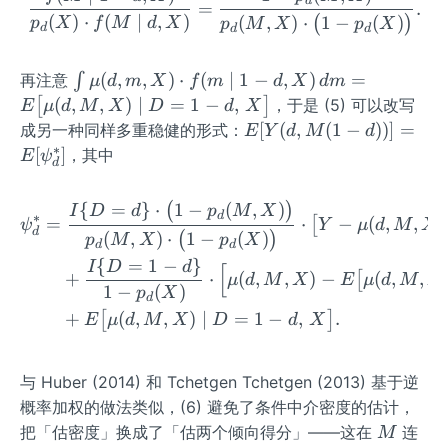
d
=
=
.
id
(
)
⋅
(
∣
,
)
(
,
)
⋅
1
−
(
)
(
)
p
X
f
M
d
X
p
M
X
p
X
\P
d
X)
d
d
r(D
=d
\in
(
,
,
)
⋅
(
∣
1
−
,
)
=
再注意
∫
μ
d
m
X
f
m
d
X
d
m
\m
t
(
,
,
)
∣
=
1
−
,
[
]
，于是 (5) 可以改写
E
μ
d
M
X
D
d
X
id
\m
E
[
(
,
(
1
−
))]
=
成另一种同样多重稳健的形式：
E
Y
d
M
d
M,
u
[Y
∗
[
]
，其中
E
ψ
d
X)
(d,
(d,
m,
M
{
=
}
⋅
1
−
(
,
)
\begin{aligned} \psi_d^*
(
)
I
D
d
p
M
X
X)
d
(1-
∗
=
⋅
−
(
,
,
)
[
ψ
Y
μ
d
M
X
d
(
,
)
⋅
1
−
(
)
\cd
(
)
p
M
X
p
X
d))]
d
d
ot f
{
=
1
−
}
=E
I
D
d
[
+
⋅
(
,
,
)
−
(
,
,
[
μ
d
M
X
E
μ
d
M
X
(m
[\p
1
−
(
)
p
X
d
\mi
si_
+
(
,
,
)
∣
=
1
−
,
.
[
]
E
μ
d
M
X
D
d
X
d 1
d^
-d,
*]
X)
与 Huber (2014) 和 Tchetgen Tchetgen (2013) 基于逆
\,d
概率加权的做法类似，(6) 避免了条件中介密度的估计，
m=
M
把「估密度」换成了「估两个倾向得分」——这在
连
M
E