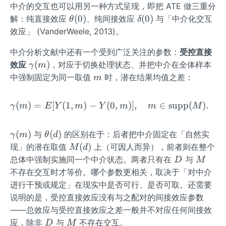
中介的交互也可以用另一种方式呈现，即把 ATE 做三重分
\t
\d
(
0
)
(
0
)
解：纯直接效应
、纯间接效应
与「中介化交互
θ
δ
he
elt
效应」 (VanderWeele, 2013)。
ta
a
中介分析文献中还有一个受到广泛关注的参数：
受控直接
(0)
(0)
\ga
(
)
效应
，对应于切换处理状态、并把中介在全体样本
γ
m
m
m
中强制固定为同一取值
时，潜在结果均值之差：
m
ma
(m)
(
)
=
[
(
1
,
)
−
(
0
\gamma(m)=E[Y(1,m)-Y(0,
,
)]
,
∈
supp
(
)
.
(
γ
m
E
Y
m
Y
m
m
M
\ga
\t
(
)
(
)
与
的区别在于：后者把中介固定在「自然实
γ
m
θ
d
m
he
M
(
)
现」的潜在取值
上（可因人而异），前者则在整个
M
d
ma
ta
(d)
D
M
总体中强制实施同一个中介状态。两者只有在
与
D
M
(m)
(d)
不存在交互时才等价。哪个参数更相关，取决于「对中介
进行干预或规定」在现实中是否可行、是否可取。还需要
说明的是，受控直接效应没有与之配对的间接效应参数
——总效应与受控直接效应之差一般并不对应任何间接效
D
M
应，除非
与
不存在交互。
D
M