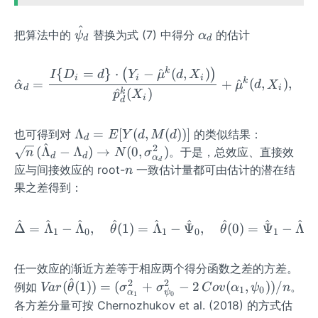
^2_
2_
{\p
{\p
^
\h
\a
把算法中的
替换为式 (7) 中得分
的估计
si_
si_
ψ
α
d
d
at
lp
d}
{d
\p
h
=E
m}}
k
{
=
}
⋅
−
^
(
,
)
\hat\alpha_d=\frac{I\{D
(
)
I
D
d
Y
μ
d
X
i
i
i
si
a_
k
^
=
+
^
(
,
)
,
(
[(\p
=E
α
μ
d
X
d
i
^
(
)
k
p
X
_d
d
i
si_d
[(\p
d
-\P
si_
\La
\sqr
Λ
=
[
(
,
(
))]
si_
{d
也可得到对
的类似结果：
E
Y
d
M
d
d
^
mb
t{n}
2
{d
m}-
(
Λ
−
Λ
)
→
(
0
,
)
。于是，总效应、直接效
n
N
σ
d
d
α
d
da_
\,
0})
\Psi
n
应与间接效应的 root-
一致估计量都可由估计的潜在结
n
d=
(\ha
^2]
_{d
果之差得到：
E[Y
t\La
m
(d,
mbd
0})
^
^
^
^
^
^
^
^
^
\hat\Delta=\hat\Lambda_
Δ
=
Λ
−
Λ
,
(
1
)
=
Λ
−
Ψ
,
(
0
)
=
Ψ
−
Λ
,
θ
θ
M
a_d-
^2]
1
0
1
0
1
0
(d))]
\La
mbd
任一效应的渐近方差等于相应两个得分函数之差的方差。
a_d)
^
2
2
Var
(
(
1
))
=
(
+
−
2
(
,
))
/
例如
。
Va
r
θ
σ
σ
C
o
v
α
ψ
n
1
0
α
ψ
\to
1
0
(\h
各方差分量可按 Chernozhukov et al. (2018) 的方式估
N
at\t