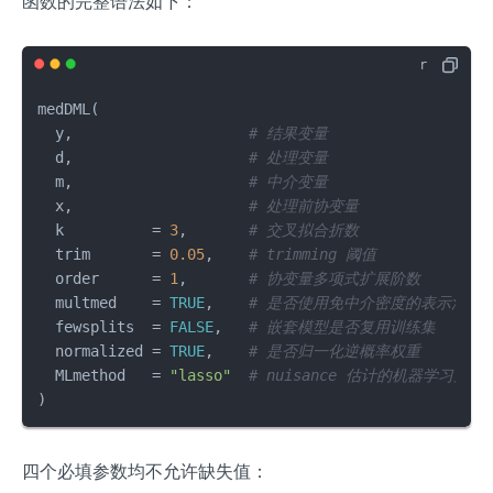
(0))]
函数的完整语法如下：
medDML
(
  y
,
# 结果变量
  d
,
# 处理变量
  m
,
# 中介变量
  x
,
# 处理前协变量
  k          
=
3
,
# 交叉拟合折数
  trim       
=
0.05
,
# trimming 阈值
  order      
=
1
,
# 协变量多项式扩展阶数
  multmed    
=
TRUE
,
# 是否使用免中介密度的表示法
  fewsplits  
=
FALSE
,
# 嵌套模型是否复用训练集
  normalized 
=
TRUE
,
# 是否归一化逆概率权重
  MLmethod   
=
"lasso"
# nuisance 估计的机器学习方法
)
四个必填参数均不允许缺失值：