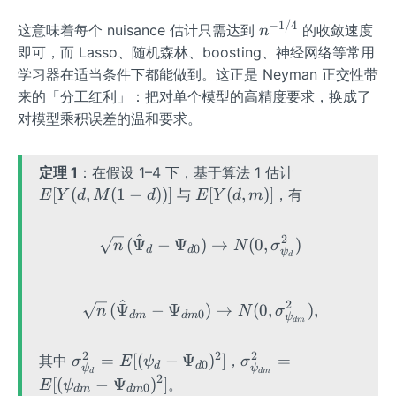
{-
−
1/4
n
1/
这意味着每个 nuisance 估计只需达到
的收敛速度
n
^
2}
即可，而 Lasso、随机森林、boosting、神经网络等常用
{-
学习器在适当条件下都能做到。这正是 Neyman 正交性带
1/
来的「分工红利」：把对单个模型的高精度要求，换成了
4}
对模型乘积误差的温和要求。
E
定理 1
：在假设 1–4 下，基于算法 1 估计
[Y
E
[
(
,
(
1
−
))]
[
(
,
)]
与
，有
E
Y
d
M
d
E
Y
d
m
(d,
[Y
M
(d,
^
2
\sqrt{n}\,(\hat\Psi_d-\P
(
Ψ
−
Ψ
)
→
(
0
,
)
n
N
σ
0
(1-
d
d
m)]
ψ
d
d))]
^
2
\sqrt{n}\,(\hat\Psi_{dm
(
Ψ
−
Ψ
)
→
(
0
,
)
,
n
N
σ
0
d
m
d
m
ψ
d
m
2
2
2
\sig
\sig
=
[(
−
Ψ
)
]
=
其中
，
σ
E
ψ
σ
0
d
d
ψ
ψ
d
d
m
ma
ma^
2
[(
−
Ψ
)
]
。
E
ψ
0
d
m
d
m