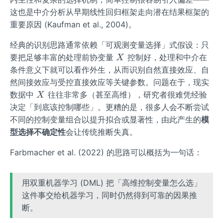
这也是中介分析从早期线性回归框架走向潜在结果框架的
重要原因 (Kaufman et al., 2004)。
经典的识别思路通常依赖「可观测变量选择」式假设：只
X
要把足够丰富的处理前协变量
控制好，处理和中介在
X
条件意义下就可以看作外生，从而识别自然直接效应、自
然间接效应与受控直接效应等关键参数。问题在于，现实
X
数据中
往往非常多（甚至高维），研究者很难凭经验
X
决定「到底该控制哪些」。更糟的是，很多人会不断尝试
不同的控制变量组合以提升拟合或显著性，由此产生的
模
型选择不确定性
会让传统推断失真。
Farbmacher et al. (2022) 的思路可以概括为一句话：
用双重机器学习 (DML) 把「高维控制变量怎么选」
这件事交给机器学习，同时仍然得到可靠的因果推
断。