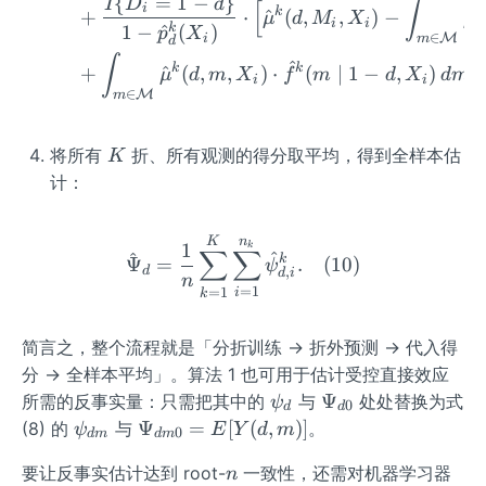
{
=
1
−
}
I
D
d
∫
[
i
k
k
+
⋅
^
(
,
,
)
−
^
μ
d
M
X
μ
i
i
1
−
^
(
)
k
p
X
∈
M
i
m
d
∫
^
k
k
+
^
(
,
,
)
⋅
(
∣
1
−
,
)
.
μ
d
m
X
f
m
d
X
d
m
i
i
∈
M
m
K
将所有
折、所有观测的得分取平均，得到全样本估
K
计：
\hat\Psi_d=\frac{1}{n}\
n
K
1
k
∑
∑
^
^
k
Ψ
=
.
(
10
)
ψ
,
d
d
i
n
=
1
=
1
i
k
简言之，整个流程就是「分折训练 → 折外预测 → 代入得
分 → 全样本平均」。算法 1 也可用于估计受控直接效应
\p
\P
Ψ
所需的反事实量：只需把其中的
与
处处替换为式
ψ
0
d
d
si
si_
\p
\P
Ψ
=
[
(
,
)]
(8) 的
与
。
ψ
E
Y
d
m
0
d
m
d
m
_d
{d
si_
si_
n
要让反事实估计达到 root-
一致性，还需对机器学习器
0}
n
{d
{d