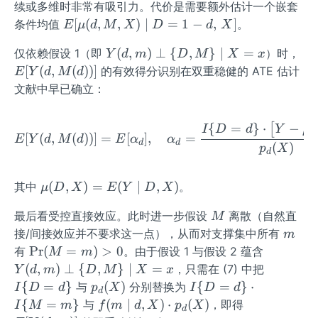
续或多维时非常有吸引力。代价是需要额外估计一个嵌套
\bi
E
[
(
,
,
)
∣
=
1
−
,
]
条件均值
。
E
μ
d
M
X
D
d
X
gl
[\m
[\m
Y
E[
(
,
)
⊥
{
,
}
∣
=
仅依赖假设 1（即
）时，
Y
d
m
D
M
X
x
u
u
(d,
(d,
[
(
,
(
))]
的有效得分识别在双重稳健的 ATE 估计
(d,
E
Y
d
M
d
(d,
m)
M
M,
文献中早已确立：
M,
\pe
(d)
X)
X)
rp\
\mi
{
=
}
⋅
−
(
E[Y(d,M(d))]=E[\alpha_d
[
\mi
I
D
d
Y
μ
{D,
d D
[
(
,
(
))]
=
[
]
,
=
E
Y
d
M
d
E
α
α
d
d
d D
(
)
p
X
M
=1-
d
=1-
\}
d,\,
d,\,
\m
\m
X]
(
,
)
=
(
∣
,
)
其中
。
μ
D
X
E
Y
D
X
X
id
u
\bi
M
X=
最后看受控直接效应。此时进一步假设
离散（自然直
M
(D,
gr]
x
m
接/间接效应并不要求这一点），从而对支撑集中所有
X)
m
\P
Y
Pr
=
(
=
)
>
0
有
。由于假设 1 与假设 2 蕴含
M
m
r
(d,
E
I\
(
,
)
⊥
{
,
}
∣
=
，只需在 (7) 中把
Y
d
m
D
M
X
x
(M
m)
(Y
{D
p_
I\
{
=
}
(
)
{
=
}
⋅
与
分别替换为
I
D
d
p
X
I
D
d
d
=
\pe
\m
=
d
{D
f
E
{
=
}
(
∣
,
)
⋅
(
)
与
，即得
I
M
m
f
m
d
X
p
X
d
m)
rp\
id
d