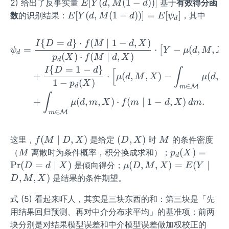
E
[
(
,
(
1
−
))]
2) 给出了反事实量
基于
有效得分函
E
Y
d
M
d
[Y
E
[
(
,
(
1
−
))]
=
[
]
数
的识别结果：
，其中
E
Y
d
M
d
E
ψ
d
(d,
[Y
M
(d,
{
=
}
⋅
(
∣
1
−
,
)
\begin{aligned} \psi_d 
I
D
d
f
M
d
X
(1-
=
⋅
−
(
,
,
)
M
[
ψ
Y
μ
d
M
X
d
(
)
⋅
(
∣
,
)
p
X
f
M
d
X
d))]
d
(1-
{
=
1
−
}
I
D
d
∫
[
d))]
+
⋅
(
,
,
)
−
(
,
μ
d
M
X
μ
d
m
1
−
(
)
p
X
=E
∈
d
M
m
∫
[\p
+
(
,
,
)
⋅
(
∣
1
−
,
)
.
μ
d
m
X
f
m
d
X
d
m
si_
∈
M
m
d]
f
(D,
M
(
∣
,
)
(
,
)
这里，
是给定
时
的条件密度
f
M
D
X
D
X
M
(M
X)
M
p_
(
)
=
（
离散时为条件概率，积分换成求和）；
M
p
X
d
\m
d
\m
Pr
(
=
∣
)
(
,
,
)
=
(
∣
是倾向得分；
D
d
X
μ
D
M
X
E
Y
id
(X)
u
,
,
)
是结果的条件期望。
D
M
X
D,
=
(D,
X)
\P
式 (5) 看起来吓人，其实是三块东西的和：第三块是「先
M,
r
X)
用结果回归预测、再对中介分布求平均」的基准项；前两
(D
=
块分别是对结果模型误差和中介模型误差做加权校正的