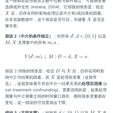
这一限制在处理效应文献中也称为条件独立、可观测变量
p
X
选择或外生性 (Imbens, 2004)。它排除的情形是：给定
后，仍存在同时影响处理以及中介和/或结果的因素。
X
X
在非实验数据中，这个假设是否可信，关键看
是否足
X
够丰富。
′
d',
M,
,
∈
{
0
,
1
}
假设 2（中介的条件独立）
：对所有
以及
d
d
d
X
m,
,
,
支撑集中的所有
，
M
X
m
x
\i
x
n\
′
(
,
)
⊥
∣
Y(d',m)\perp M\mid D=d
=
,
=
.
Y
d
m
M
D
d
X
x
{0,
1
D
X
\}
假设 2 排除的情形是：给定
与
后，仍存在同时影
D
X
X
响中介与结果的因素。若
是处理前变量（这很常
X
见），这就意味着不存在中介—结果关系的
处理后混淆
(p
ost-treatment confounding)。需要说明的是，如果处理
测量与中介测量之间的时间窗口很长、期间很多变量都在
变化，这一假设的可信度就会下降。
d
M,
∈
{
0
,
1
}
,
假设 3（共同支撑）
：对所有
以及
支