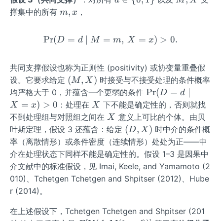
d
M
X
\i
X
m,
,
撑集中的所有
，
m
x
n\
x
{0,
Pr
(
=
∣
=
\Pr(D=d\mid M=m,\,X=
,
=
)
>
0.
D
d
M
m
X
x
1
\}
共同支撑假设也称为正则性 (positivity) 或协变量重叠假
(M,
(
,
)
设。它要求给定
时接受与不接受处理的条件概率
M
X
X)
\P
Pr
(
=
∣
均严格大于 0，并蕴含一个更弱的条件
D
d
r
X
=
)
>
0
：处理在
下不能是确定性的，否则就找
X
x
X
(D
X
不到处理组与对照组之间在
意义上可比的个体。由贝
X
=d
(D,
(
,
)
叶斯定理，假设 3 还蕴含：给定
时中介的条件概
D
X
\m
X)
率（离散情形）或条件密度（连续情形）处处为正——中
id
介在处理状态下同样不能是确定性的。假设 1–3 是因果中
X
介文献中的标准假设，见 Imai, Keele, and Yamamoto (2
=
010)、Tchetgen Tchetgen and Shpitser (2012)、Hube
x)
r (2014)。
>0
在上述假设下，Tchetgen Tchetgen and Shpitser (201