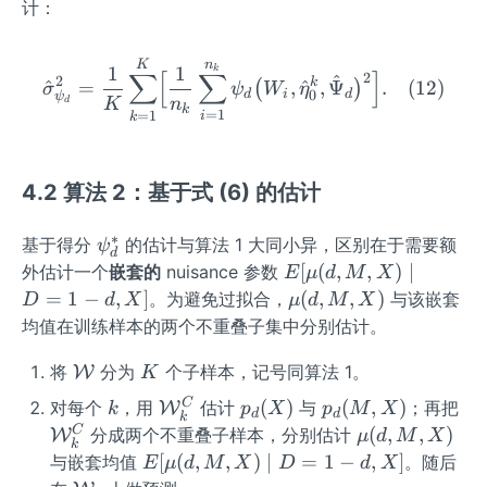
计：
(0,\s
heta
igm
(1))
a^2
\hat\sigma^2_{\psi_d} =
n
K
1
1
=
k
∑
[
∑
]
2
^
2
k
^
=
,
^
,
Ψ
.
(
12
)
(
)
σ
ψ
W
η
_
0
d
i
d
(\si
ψ
K
n
d
k
{\al
=
1
=
1
i
k
gma
pha
^2_
_d})
{\al
4.2 算法 2：基于式 (6) 的估计
pha
_1}
∗
\p
基于得分
的估计与算法 1 大同小异，区别在于需要额
ψ
+\s
d
si
E
[
(
,
,
)
∣
外估计一个
嵌套的
nuisance 参数
E
μ
d
M
X
igm
_d
[\m
\m
=
1
−
,
]
(
,
,
)
。为避免过拟合，
与该嵌套
a^2
D
d
X
μ
d
M
X
^*
u
u
_
均值在训练样本的两个不重叠子集中分别估计。
(d,
(d,
{\p
M,
\ma
K
M,
将
分为
个子样本，记号同算法 1。
W
si_
K
X)
thca
X)
0}-2
k
\ma
p_
p_
\m
C
(
)
(
,
)
对每个
，用
估计
与
；再把
W
k
p
X
p
M
X
d
d
\mi
l
k
\,C
thca
d
d
th
\m
C
(
,
,
)
分成两个不重叠子样本，分别估计
W
μ
d
M
X
d D
{W}
k
ov
l
(X)
(M,
l
u
E
[
(
,
,
)
∣
=
1
−
,
]
与嵌套均值
。随后
E
μ
d
M
X
D
d
X
=1-
(\al
{W}
X)
{
(d,
[\m