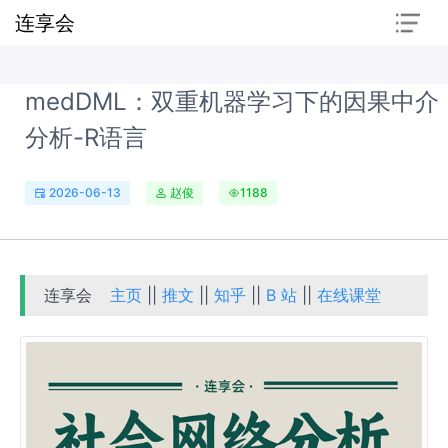
连享会
medDML：双重机器学习下的因果中介
分析-R语言
2026-06-13
赵俊
1188
连享会
主页
||
推文
||
知乎
||
B 站
||
在线课堂