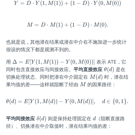
=
⋅
(
1
,
(
1
))
+
Y=D\cdot Y(1,M(1))+(1-D
(
1
−
)
⋅
(
0
,
(
0
))
Y
D
Y
M
D
Y
M
\}
=
⋅
(
1
)
+
M=D\cdot M(1)+(1-D)\cd
(
1
−
)
⋅
(
0
)
.
M
D
M
D
M
也就是说，其他潜在结果或潜在中介在不施加进一步统计
假设的情况下都是观测不到的。
\De
Δ
=
[
(
1
,
(
1
))
−
(
0
,
(
0
))]
用
表示 ATE，它
E
Y
M
Y
M
lta
\t
(
)
同时包含直接效应与间接效应。
平均直接效应
是在
θ
d
=E
he
M
(
)
切换处理状态、同时把潜在中介固定在
时，潜在结
M
d
[Y
ta
(d)
M
果均值的差——这样就阻断了经由
的因果路径：
M
(1,
(d)
M
(
)
=
[
(
1
,
(
))
−
\theta(d)=E[Y(1,M(d))-Y(
(
0
,
(
))]
,
∈
{
0
,
1
}
.
θ
d
E
Y
M
d
Y
M
d
d
(1))
-Y
(0,
\d
d
(
)
平均间接效应
则是保持处理固定在
（阻断直接路
δ
d
d
M
elt
径）、切换潜在中介取值时，潜在结果均值的差：
(0))]
a