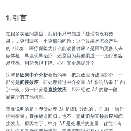
1. 引言
在很多实证问题里，我们不只想知道「处理有没有效
果」，更想回答一个更细的问题：这个效果是怎么产生
的？比如，医疗保险为什么能改善健康？是因为更多人去
做体检、早发现早治疗，还是因为其他渠道——治疗更容
易获得、用药负担下降、心理安全感提升？
这就是
因果中介分析
要做的事：把总效应拆成两部分。一
M
Y
部分是
间接效应
，即处理通过中介变量
影响结果
的
M
Y
M
那一段；另一部分是
直接效应
，即不经过
的那一段，
M
涵盖所有其他机制。
D
M
需要说明的是：即便处理
是随机分配的，把
「当作
D
M
控制变量」直接放进回归，也不一定能识别直接效应和间
M
接效应。原因在于，中介
是处理后的变量，往往带有
M
内生性和复杂的选择机制，简单控制很容易引入偏差——