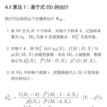
e i\l
_i,
{\ha
_
{d
e n
D
4.1 算法 1：基于式 (5) 的估计
t\mu
0
0}
\}
_i,
(D,
=E
X
\P
Ψ
我们可以按照以下步骤来估计
：
M,
[Y
0
d
_
si_
X),\h
(d,
i)
{d
at f
\ma
K
k
M
将
分为
个子样本。对每个子样本
，记其样本
W
K
k
0}
(M
thca
(1-
n
\ma
k
\ma
C
量为
，
为第
折观测集合，
为其补集。
W
W
n
k
k
k
k
\mid
l
d))]
_
thca
thca
D,
{W}
k
l
l
k
\ma
p_
f
\m
C
(
)
(
∣
,
)
对每个
，用
估计
、
与
W
k
p
X
f
M
D
X
d
k
X),\h
{W}
{W}
thca
d
(M
u
\ma
(
,
,
)
的模型参数，并在
上做预测，预测
W
μ
D
M
X
k
at p_
_k
_k^
l
(X)
\m
(D,
^
thca
\h
\h
\h
k
k
k
^
(
)
(
∣
,
)
^
(
,
,
)
值记为
、
、
。
p
X
f
M
D
X
μ
D
M
X
d(X)
d
C
{W}
id
M,
l
at
at
at
\}
_k^
D,
X)
{W}
p_
f^k
\m
\ma
i
对
中的每个观测
，把预测值代入 (5) 计算有效
W
i
k
C
X)
_k
d^
(M
u^
thca
得分的估计：
k
\m
k
l
(X)
id
(D,
{W}
D,
M,
^
\begin{aligned} \hat\psi
_k
k
{
=
}
⋅
(
∣
1
−
,
)
I
D
d
f
M
d
X
^
i
i
i
k
k
=
⋅
−
^
(
,
[
ψ
Y
μ
d
X)
X)
,
i
^
d
i
^
(
)
⋅
(
∣
,
)
k
k
p
X
f
M
d
X
i
i
i
d