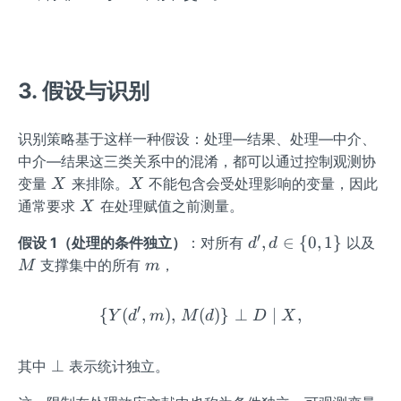
3. 假设与识别
识别策略基于这样一种假设：处理—结果、处理—中介、
中介—结果这三类关系中的混淆，都可以通过控制观测协
X
X
变量
来排除。
不能包含会受处理影响的变量，因此
X
X
X
通常要求
在处理赋值之前测量。
X
′
d',
M
,
∈
{
0
,
1
}
假设 1（处理的条件独立）
：对所有
以及
d
d
d
m
支撑集中的所有
，
M
m
\i
n\
′
{
(
,
)
,
(
\{Y(d',m),\,M(d)\}\perp
)}
⊥
∣
,
Y
d
m
M
d
D
X
{0,
1
\p
\}
⊥
其中
表示统计独立。
er