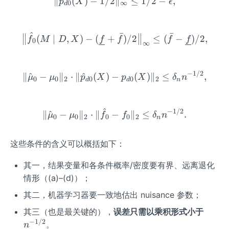
∥
^
(
\in
)
−
1/2
\|\hat p_{d0}(X)-1/2\|_\in
∥
≤
1/2
−
,
(X)
p
X
ϵ
(M
X)
0
∞
d
fty
\le
\m
\|_
\le
1-
id
2
^
ˉ
ˉ
C^
\e
\bigl\|\hat f_0(M\mid D,X)
D,
(
∣
,
)
−
(
+
)
/2
≤
(
−
)
/2
,
\g
f
M
D
X
f
f
f
f
0
∞
2
psil
X)
e c
on)
\le
=1
\b
−
1/2
\|\hat\mu_0-\mu_0\|_2\cd
∥
^
−
∥
⋅
∥
^
(
)
−
(
)
∥
≤
,
μ
μ
p
X
p
X
δ
n
0
0
2
0
0
2
d
d
n
ar
f)=
1
^
−
1/2
\|\hat\mu_0-\mu_0\|_2\cd
∥
^
−
∥
⋅
∥
−
∥
≤
.
μ
μ
f
f
δ
n
0
0
2
0
0
2
n
这些条件的含义可以概括如下：
其一，结果变量和各条件概率/密度要有界、远离退化
情形（(a)–(d)）；
其二，机器学习器要一致地估出 nuisance 参数；
n
其三（也是最关键的），
误差只需以乘积形式小于
^
−
1/2
。
n