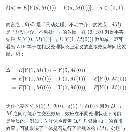
(d)
(
)
=
[
(
,
(
1
))
−
\delta(d)=E[Y(d,M(1))-Y(d
(
,
(
0
))]
,
∈
{
0
,
1
}
.
δ
d
E
Y
d
M
Y
d
M
d
\t
\d
(
)
(
)
简言之，
是「只动处理、不动中介」的效应，
θ
d
δ
d
he
elt
是「只动中介、不动处理」的效应。在 (3) 式中对反事实
ta
a
E[Y
E[Y
[
(
0
,
(
1
))]
[
(
1
,
(
0
))]
结果
与
做加减，即可
E
Y
M
E
Y
M
(d)
(d)
(0,
(1,
看出 ATE 等于在相反处理状态上定义的直接效应与间接效
M
M
应之和：
(1))]
(0))]
Δ
=
[
(
1
,
(
1
))
−
(
0
,
(
0
))]
\begin{aligned} \Delta &
E
Y
M
Y
M
=
[
(
1
,
(
1
))
−
(
0
,
(
1
))]
+
[
(
0
,
(
1
))
E
Y
M
Y
M
E
Y
M
=
[
(
1
,
(
0
))
−
(
0
,
(
0
))]
+
[
(
1
,
(
1
))
E
Y
M
Y
M
E
Y
M
\t
\t
\d
\d
D
M
(
1
)
(
0
)
(
1
)
(
0
)
为什么要区分
与
、
与
？因为
与
θ
θ
δ
δ
D
he
he
elt
elt
之间可能存在交互效应，效应在不同处理状态下可能
M
ta
ta
a
a
D
Y
是异质的。例如，医疗保险覆盖 (
) 对健康 (
) 的直接
D
Y
(1)
(0)
(1)
(0)
M
效应，可能取决于个体是否进行了常规体检 (
)。处理与
M