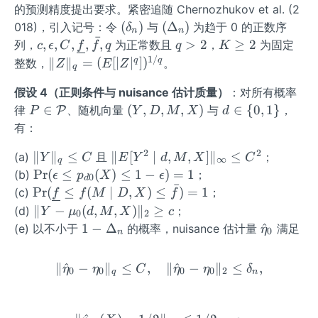
的预测精度提出要求。紧密追随 Chernozhukov et al. (2
m}
m
(\d
(\D
0}
(
)
(
Δ
)
018)，引入记号：令
与
为趋于 0 的正数序
δ
n
n
ˉ
elt
elta
=E
c,\e
q
K
,
,
,
,
,
>
2
≥
2
列，
为正常数且
，
为固定
c
ϵ
C
f
f
q
q
K
a_
_n)
[Y
psilo
>
\g
1/
\|Z
q
q
∥
∥
=
(
[
∣
∣
]
)
整数，
。
Z
E
Z
q
n)
(d,
n,
2
e
\|_
m)]
假设 4（正则条件与 nuisance 估计质量）
C,\u
2
：对所有概率
q=
P\i
nder
(Y,
d
∈
(
,
,
,
)
∈
{
0
,
1
}
律
、随机向量
与
，
(E[|
P
P
Y
D
M
X
d
n
line
D,
\i
Z|^
有：
\m
f,\b
M,
n\
q])
2
2
\|
\|
∥
∥
≤
∥
[
∣
,
,
]
∥
≤
(a)
且
；
ath
ar f,
X)
{0,
Y
C
E
Y
d
M
X
C
^
∞
q
Y
E
\P
cal
Pr
q
(
≤
(
)
≤
1
−
)
=
1
1
(b)
；
{1/
ϵ
p
X
ϵ
0
d
ˉ
\|
[Y
r
{P}
\}
\P
Pr
(
≤
(
∣
,
)
≤
)
=
1
(c)
q}
；
f
f
M
D
X
f
_
^2
(\e
r
\|
∥
−
(
,
,
)
∥
≥
(d)
；
Y
μ
d
M
X
c
0
2
q
\m
psil
(\u
Y-
1-
\h
1
−
Δ
^
(e) 以不小于
的概率，nuisance 估计量
满足
η
0
n
\l
id
on
nd
\m
\D
at
e
d,
\le
erli
u_
elt
\e
∥
^
−
∥
≤
,
\|\hat\eta_0-\eta_0\|_q\l
∥
^
−
∥
≤
,
C
η
η
M,
C
η
η
δ
p_
ne
0
0
0
0
2
q
n
0
a_
ta
X]
{d
f\l
(d,
n
_0
\|_
0}
e f
M,