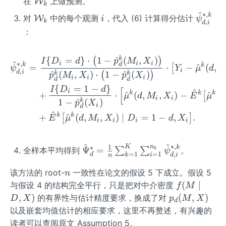
\ma
在
上做预测。
W
d,
pha
k
_k^
_k
M,
u
thca
X]
^
∗
,
k
\ma
i
\h
_
对
中的每个观测
，代入 (6) 计算得分估计
W
i
ψ
C
C
X)
(d,
k
,
l
d
i
thca
at
1,\p
：
M,
{W}
l
\p
si_
X)
_k
{W}
si_
0))/
\mi
k
{
=
}
⋅
1
−
^
(
,
)
\begin{aligned} \hat\psi
(
)
I
D
d
p
M
X
_k
{d,
n
^
i
i
i
∗
,
k
d
k
=
⋅
−
^
(
,
[
ψ
Y
μ
d
d D
i
,
d
i
^
(
,
)
⋅
1
−
^
(
)
k
k
i}^
(
)
p
M
X
p
X
i
i
i
=1-
d
d
{*,
{
=
1
−
}
I
D
d
[
d,
^
i
k
k
k
+
⋅
^
(
,
,
)
−
^
(
[
μ
d
M
X
E
μ
d
k}
i
i
1
−
^
(
)
k
p
X
X]
i
d
^
k
k
+
^
(
,
,
)
∣
=
1
−
,
.
[
]
E
μ
d
M
X
D
d
X
i
i
i
i
^
^
∗
,
K
n
1
k
∗
\ha
Ψ
=
全样本平均得到
∑
∑
。
k
ψ
=
1
=
1
,
d
k
i
d
i
n
t\P
n
si_
该方法的 root-
一致性在论文的假设 5 下成立。假设 5
n
d^*
f
(
∣
与假设 4 的结构完全平行，只是把对中介密度
f
M
=\f
(M
p_
,
)
(
,
)
的有界性与估计精度要求，换成了对
D
X
p
M
X
d
rac
\m
d
以及嵌套均值估计的相应要求，这里不再赘述，有兴趣的
{1}
id
(M,
读者可以查阅原文 Assumption 5。