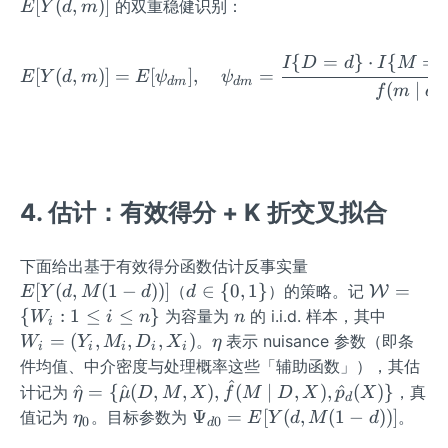
(X)
=d
(m
[Y
[
(
,
)]
的双重稳健识别：
E
Y
d
m
>
{D,
D,
\}
\}
\m
(d,
0
M
X)
\c
id
m)]
{
=
}
⋅
{
=
E[Y(d,m)]=E[\psi_{dm}],
I
D
d
I
M
\}
do
d,
[
(
,
)]
=
[
]
,
=
E
Y
d
m
E
ψ
ψ
d
m
d
m
\m
(
∣
,
f
m
d
t I
X)
id
\
\c
X=
{M
dot
x
=
p_
m
d
\}
4. 估计：有效得分 + K 折交叉拟合
(X)
E
下面给出基于有效得分函数估计反事实量
[Y
d
\ma
[
(
,
(
1
−
))]
∈
{
0
,
1
}
=
（
）的策略。记
W
E
Y
d
M
d
d
(d,
\i
thca
n
W
{
:
1
≤
≤
}
为容量为
的 i.i.d. 样本，其中
W
i
n
n
i
M
n\
l
_i
\e
=
(
,
,
,
)
。
表示 nuisance 参数（即条
W
Y
M
D
X
η
i
i
i
i
i
(1-
{0,
{W}
=
ta
件均值、中介密度与处理概率这些「辅助函数」），其估
d))]
1
=\
(Y
^
\hat
^
=
{
^
(
,
,
)
,
(
∣
,
)
,
^
(
)}
计记为
，真
η
μ
D
M
X
f
M
D
X
p
X
d
\}
{W_
_i,
\eta
\e
\Ps
Ψ
=
[
(
,
(
1
−
))]
值记为
。目标参数为
。
η
E
Y
d
M
d
0
0
d
i: 1\l
M
=\
ta
i_