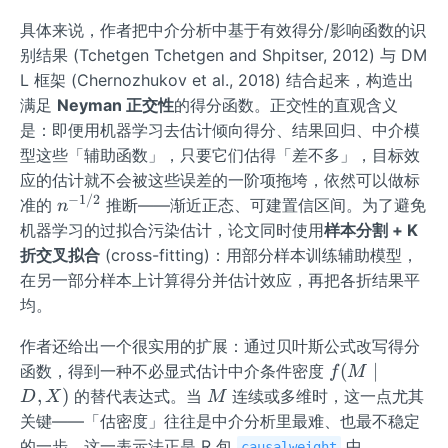
具体来说，作者把中介分析中基于有效得分/影响函数的识
别结果 (Tchetgen Tchetgen and Shpitser, 2012) 与 DM
L 框架 (Chernozhukov et al., 2018) 结合起来，构造出
满足
Neyman 正交性
的得分函数。正交性的直观含义
是：即便用机器学习去估计倾向得分、结果回归、中介模
型这些「辅助函数」，只要它们估得「差不多」，目标效
应的估计就不会被这些误差的一阶项拖垮，依然可以做标
−
1/2
n
准的
推断——渐近正态、可建置信区间。为了避免
n
^
机器学习的过拟合污染估计，论文同时使用
样本分割 + K
{-
折交叉拟合
(cross-fitting)：用部分样本训练辅助模型，
1/
在另一部分样本上计算得分并估计效应，再把各折结果平
2}
均。
作者还给出一个很实用的扩展：通过贝叶斯公式改写得分
f
(
∣
函数，得到一种不必显式估计中介条件密度
f
M
(M
M
,
)
的替代表达式。当
连续或多维时，这一点尤其
D
X
M
\m
关键——「估密度」往往是中介分析里最难、也最不稳定
id
的一步。这一表示法正是 R 包
中
causalweight