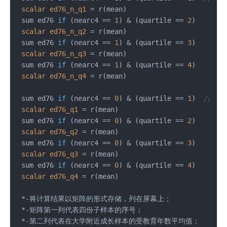
scalar
ed76_n_q1
=
 r(mean)

 sum ed76 
if
(nearc4 == 
1
)
 & (quartile == 
2
)

scalar
ed76_n_q2
=
 r(mean)

 sum ed76 
if
(nearc4 == 
1
)
 & (quartile == 
3
)

scalar
ed76_n_q3
=
 r(mean)

 sum ed76 
if
(nearc4 == 
1
)
 & (quartile == 
4
)

scalar
ed76_n_q4
=
 r(mean)

 sum ed76 
if
(nearc4 == 
0
)
 & (quartile == 
1
)  
//bys
scalar
ed76_q1
=
 r(mean)

 sum ed76 
if
(nearc4 == 
0
)
 & (quartile == 
2
)

scalar
ed76_q2
=
 r(mean)

 sum ed76 
if
(nearc4 == 
0
)
 & (quartile == 
3
)

scalar
ed76_q3
=
 r(mean)

 sum ed76 
if
(nearc4 == 
0
)
 & (quartile == 
4
)

scalar
ed76_q4
=
 r(mean)

 *-将计算结果以矩阵的形式存储，列在屏幕上；

 *-矩阵第一列代表四份子样本的序号；

 *-第二列代表在大学附近成长样本的受教育年数平均值；
