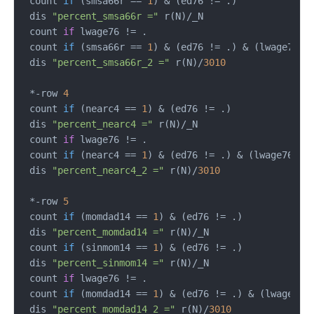
 count 
if
(smsa66r == 
1
)
 & (ed76 != .)

 dis 
"percent_smsa66r ="
 r(N)/_N

 count 
if
 lwage76 != .

 count 
if
(smsa66r == 
1
)
 & (ed76 != .) & (lwage76 !=
 dis 
"percent_smsa66r_2 ="
 r(N)/
3010
 *-row 
4
 count 
if
(nearc4 == 
1
)
 & (ed76 != .)

 dis 
"percent_nearc4 ="
 r(N)/_N

 count 
if
 lwage76 != .

 count 
if
(nearc4 == 
1
)
 & (ed76 != .) & (lwage76 != 
 dis 
"percent_nearc4_2 ="
 r(N)/
3010
 *-row 
5
 count 
if
(momdad14 == 
1
)
 & (ed76 != .)

 dis 
"percent_momdad14 ="
 r(N)/_N

 count 
if
(sinmom14 == 
1
)
 & (ed76 != .)

 dis 
"percent_sinmom14 ="
 r(N)/_N

 count 
if
 lwage76 != .

 count 
if
(momdad14 == 
1
)
 & (ed76 != .) & (lwage76 !
 dis 
"percent_momdad14_2 ="
 r(N)/
3010