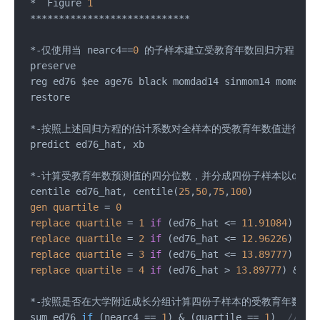
 *  Figure 
1
 ****************************

 *-仅使用当 nearc4==
0
 的子样本建立受教育年数回归方程

 preserve

 reg ed76 $ee age76 black momdad14 sinmom14 momed d
 restore

 *-按照上述回归方程的估计系数对全样本的受教育年数值进行预测
 predict ed76_hat, xb

 *-计算受教育年数预测值的四分位数，并分成四份子样本以quarti
 centile ed76_hat, centile(
25
,
50
,
75
,
100
)

gen
quartile
=
0
replace
quartile
=
1
if
 (ed76_hat <= 
11.91084
)

replace
quartile
=
2
if
 (ed76_hat <= 
12.96226
) & (
replace
quartile
=
3
if
 (ed76_hat <= 
13.89777
) & (
replace
quartile
=
4
if
 (ed76_hat > 
13.89777
) & (ed
 *-按照是否在大学附近成长分组计算四份子样本的受教育年数观察
 sum ed76 
if
(nearc4 == 
1
)
 & (quartile == 
1
)  
//bys