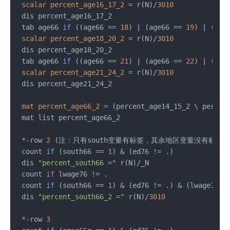
scalar
percent_age16_17_2
=
 r(N)/
3010
 dis percent_age16_17_2

 tab age66 
if
((age66 == 
18
)
 | (age66 == 
19
) | (age
scalar
percent_age18_20_2
=
 r(N)/
3010
 dis percent_age18_20_2

 tab age66 
if
((age66 == 
21
)
 | (age66 == 
22
) | (age
scalar
percent_age21_24_2
=
 r(N)/
3010
 dis percent_age21_24_2

mat
percent_age66_2
=
 (percent_age14_15_2 \ percent
 mat list percent_age66_2

 *-row 
2
 (注：只有south变量有标签，其余地区变量没有标签)

 count 
if
(south66 == 
1
)
 & (ed76 != .)

 dis 
"percent_south66 ="
 r(N)/_N

 count 
if
 lwage76 != .

 count 
if
(south66 == 
1
)
 & (ed76 != .) & (lwage76 !=
 dis 
"percent_south66_2 ="
 r(N)/
3010
 *-row 
3