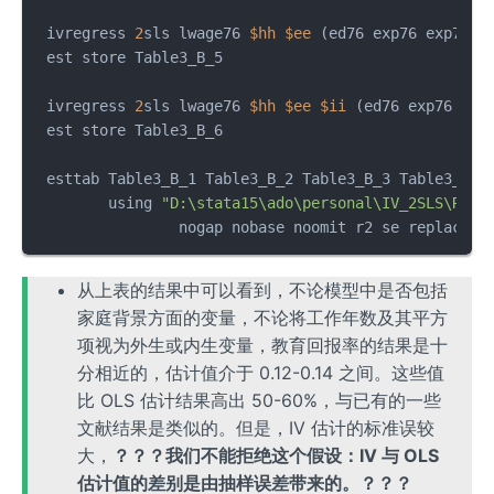
 ivregress 
2
sls lwage76 
$hh
$ee
 (ed76 exp76 exp762 
 est store Table3_B_5

 ivregress 
2
sls lwage76 
$hh
$ee
$ii
 (ed76 exp76 exp
 est store Table3_B_6

 esttab Table3_B_1 Table3_B_2 Table3_B_3 Table3_B_4
        using 
"D:\stata15\ado\personal\IV_2SLS\Resu
		nogap nobase noomit r2 se replace
从上表的结果中可以看到，不论模型中是否包括
家庭背景方面的变量，不论将工作年数及其平方
项视为外生或内生变量，教育回报率的结果是十
分相近的，估计值介于 0.12-0.14 之间。这些值
比 OLS 估计结果高出 50-60%，与已有的一些
文献结果是类似的。但是，IV 估计的标准误较
大，
？？？我们不能拒绝这个假设：IV 与 OLS
估计值的差别是由抽样误差带来的。？？？