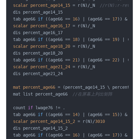
scalar
percent_age14_15
=
 r(N)/_N  
//r(N):r-re
 dis percent_age14_15

 tab age66 
if
((age66 == 
16
)
 | (age66 == 
17
)) & (ed7
scalar
percent_age16_17
=
 r(N)/_N

 dis percent_age16_17

 tab age66 
if
((age66 == 
18
)
 | (age66 == 
19
) | (age
scalar
percent_age18_20
=
 r(N)/_N

 dis percent_age18_20

 tab age66 
if
((age66 == 
21
)
 | (age66 == 
22
) | (age
scalar
percent_age21_24
=
 r(N)/_N

 dis percent_age21_24

mat
percent_age66
=
 (percent_age14_15 \ percent_ag
 mat list percent_age66  
//在屏幕上列出矩阵
 count 
if
 lwage76 != .

 tab age66 
if
((age66 == 
14
)
 | (age66 == 
15
)) & (ed7
scalar
percent_age14_15_2
=
 r(N)/
3010
 dis percent_age14_15_2

 tab age66 
if
((age66 == 
16
)
 | (age66 == 
17
)) & (ed7