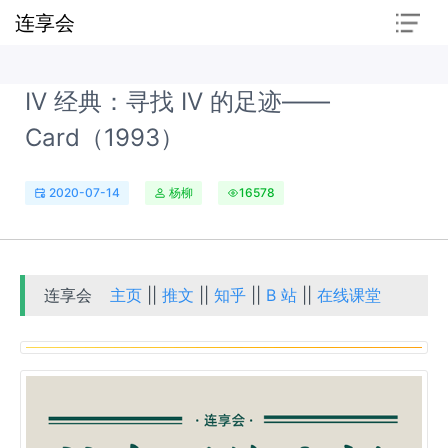
连享会
IV 经典：寻找 IV 的足迹——
Card（1993）
2020-07-14
杨柳
16578
连享会
主页
||
推文
||
知乎
||
B 站
||
在线课堂