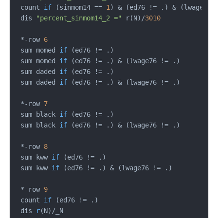
 count 
if
(sinmom14 == 
1
)
 & (ed76 != .) & (lwage76 !
 dis 
"percent_sinmom14_2 ="
 r(N)/
3010
 *-row 
6
 sum momed 
if
(ed76 != .)
 sum momed 
if
(ed76 != .)
 & (lwage76 != .)

 sum daded 
if
(ed76 != .)
 sum daded 
if
(ed76 != .)
 & (lwage76 != .)

 *-row 
7
 sum black 
if
(ed76 != .)
 sum black 
if
(ed76 != .)
 & (lwage76 != .)

 *-row 
8
 sum kww 
if
(ed76 != .)
 sum kww 
if
(ed76 != .)
 & (lwage76 != .)

 *-row 
9
 count 
if
(ed76 != .)
 dis 
r
(N)
/_N
