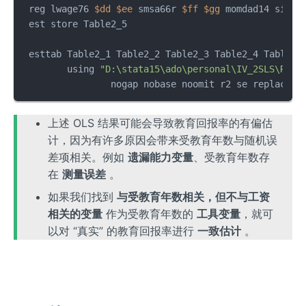
 reg lwage76 
$dd
$ee
 smsa66r 
$ff
$gg
 momdad14 sinmo
 est store Table2_5

 esttab Table2_1 Table2_2 Table2_3 Table2_4 Table2_
        using 
"D:\stata15\ado\personal\IV_2SLS\Resu
		nogap nobase noomit r2 se replace
上述 OLS 结果可能会导致教育回报率的有偏估
计，因为有许多原因会带来受教育年数与随机误
差项相关。例如
遗漏能力变量
、受教育年数存
在
测量误差
。
如果我们找到
与受教育年数相关，但不与工资
相关的变量
作为受教育年数的
工具变量
，就可
以对 “真实” 的教育回报率进行
一致估计
。