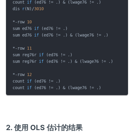
 count 
if
(ed76 != .)
 & (lwage76 != .)

 dis 
r
(N)
/
3010
 *-row 
10
 sum ed76 
if
(ed76 != .)
 sum ed76 
if
(ed76 != .)
 & (lwage76 != .)

 *-row 
11
 sum reg76r 
if
(ed76 != .)
 sum reg76r 
if
(ed76 != .)
 & (lwage76 != .)

 *-row 
12
 count 
if
(ed76 != .)
 count 
if
(ed76 != .)
 & (lwage76 != .)
2. 使用 OLS 估计的结果