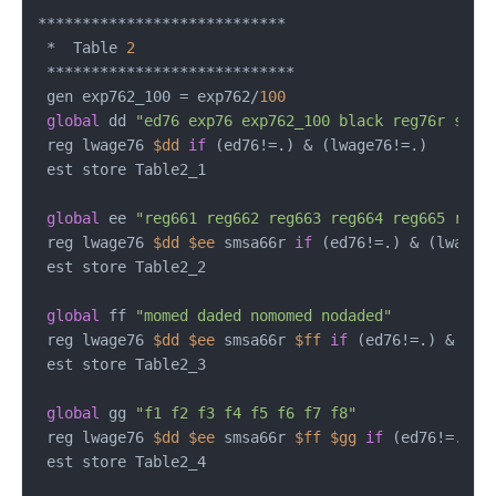
****************************

 *  Table 
2
 ****************************

 gen exp762_100 = exp762/
100
global
 dd 
"ed76 exp76 exp762_100 black reg76r smsa
 reg lwage76 
$dd
if
 (ed76!=.) & (lwage76!=.)

 est store Table2_1

global
 ee 
"reg661 reg662 reg663 reg664 reg665 reg6
 reg lwage76 
$dd
$ee
 smsa66r 
if
 (ed76!=.) & (lwage76
 est store Table2_2

global
 ff 
"momed daded nomomed nodaded"
 reg lwage76 
$dd
$ee
 smsa66r 
$ff
if
 (ed76!=.) & (lwa
 est store Table2_3

global
 gg 
"f1 f2 f3 f4 f5 f6 f7 f8"
 reg lwage76 
$dd
$ee
 smsa66r 
$ff
$gg
if
 (ed76!=.) & 
 est store Table2_4
