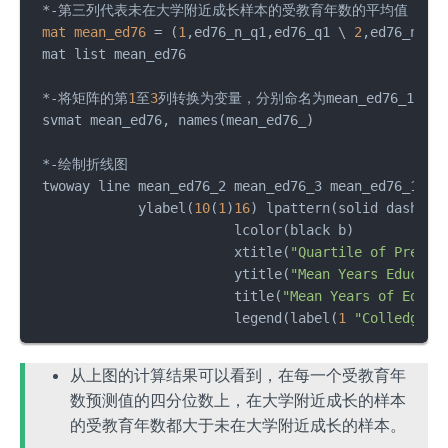
 *-第三列代表未在大学附近成长样本的受教育年数的平均值

mat
mean_ed76
=
 (
1
,ed76_n_q1,ed76_q1 \ 
2
,ed76_n_q2
 mat list mean_ed76

 *-将矩阵的第
1
至
3
列转换为变量，分别命名为mean_ed76_1，mean_e
 svmat mean_ed76, names(mean_ed76_) 

 *-绘制折线图

 twoway line mean_ed76_2 mean_ed76_3 mean_ed76_1,  
             ylabel(
10
(
1
)
16
) lpattern(solid dash)  
			 lcolor(black b)          
			 xtitle(
"Quartile of Predic
			 ytitle(
"Mean Years Educati
			 title(
"Mean Years of Educt
			 legend(label(
1
"Colledge N
从上图的计算结果可以看到，在每一个受教育年
数预测值的四分位数上，在大学附近成长的样本
的受教育年数都大于未在大学附近成长的样本。