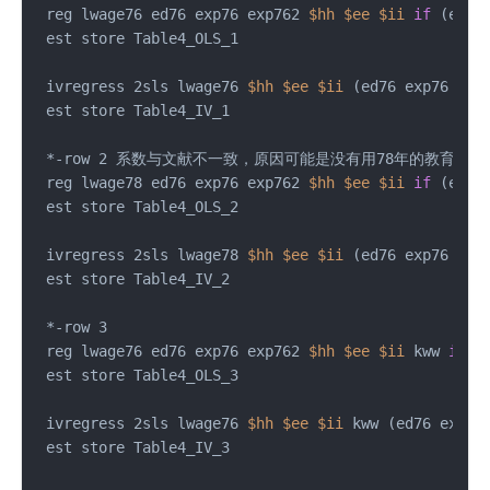
 reg lwage76 ed76 exp76 exp762 
$hh
$ee
$ii
if
 (ed76!
 est store Table4_OLS_1

 ivregress 2sls lwage76 
$hh
$ee
$ii
 (ed76 exp76 exp
 est store Table4_IV_1

 *-row 2 系数与文献不一致，原因可能是没有用78年的教育数
 reg lwage78 ed76 exp76 exp762 
$hh
$ee
$ii
if
 (ed76!
 est store Table4_OLS_2

 ivregress 2sls lwage78 
$hh
$ee
$ii
 (ed76 exp76 exp
 est store Table4_IV_2

 *-row 3

 reg lwage76 ed76 exp76 exp762 
$hh
$ee
$ii
 kww 
if
 (
 est store Table4_OLS_3

 ivregress 2sls lwage76 
$hh
$ee
$ii
 kww (ed76 exp76
 est store Table4_IV_3
