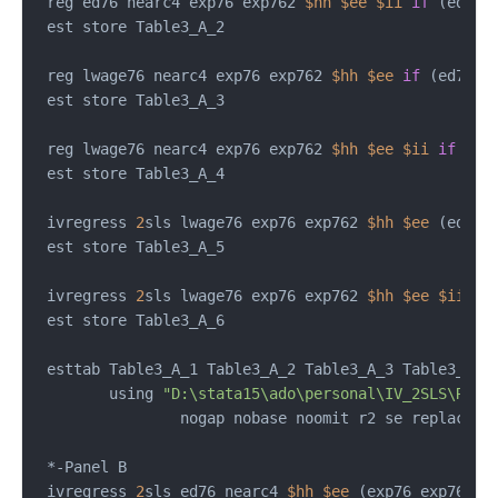
 reg ed76 nearc4 exp76 exp762 
$hh
$ee
$ii
if
 (ed76!=
 est store Table3_A_2

 reg lwage76 nearc4 exp76 exp762 
$hh
$ee
if
 (ed76!=.
 est store Table3_A_3

 reg lwage76 nearc4 exp76 exp762 
$hh
$ee
$ii
if
 (ed
 est store Table3_A_4

 ivregress 
2
sls lwage76 exp76 exp762 
$hh
$ee
 (ed76 
 est store Table3_A_5

 ivregress 
2
sls lwage76 exp76 exp762 
$hh
$ee
$ii
 (e
 est store Table3_A_6

 esttab Table3_A_1 Table3_A_2 Table3_A_3 Table3_A_4
        using 
"D:\stata15\ado\personal\IV_2SLS\Resu
		nogap nobase noomit r2 se replace

 *-Panel B

 ivregress 
2
sls ed76 nearc4 
$hh
$ee
 (exp76 exp762 =