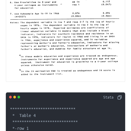
****************************

 *  Table 4

 ****************************

 *-row 1
