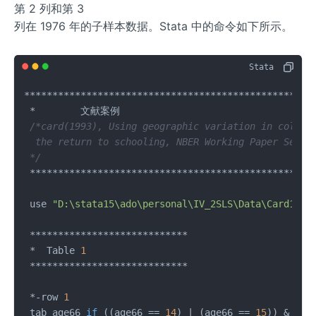
第 2 列和第 3
列在 1976 年的子样本数据。Stata 中的命令如下所示。
****************************************************
 *        文献案例

/*card(1993), Using geographic variation in college
  the return to schooling, NBER Working Paper Series
 */
 ***************************************************
 use 
"D:\stata15\ado\personal\IV_2SLS\Data\Card1993
 ****************************

 *  Table 
1
 ****************************

 *-row 
1
 tab age66 
if
((age66 == 
14
)
 | (age66 == 
15
)) & (ed7