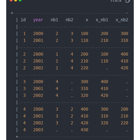
+
---------------------------------------------+
|
 id   
year
   nb1   nb2     x   x_nb1   x_nb2 
|
|
---------------------------------------------|
|
1
2000
2
3
100
200
300
|
|
1
2001
2
3
110
210
310
|
|
---------------------------------------------|
|
2
2000
1
4
200
100
400
|
|
2
2001
1
4
210
110
410
|
|
2
2002
1
4
220
       .     
420
|
|
---------------------------------------------|
|
3
2000
4
     .   
300
400
       . 
|
|
3
2001
4
     .   
310
410
       . 
|
|
3
2002
4
     .   
320
420
       . 
|
|
---------------------------------------------|
|
4
2000
3
2
400
300
200
|
|
4
2001
3
2
410
310
210
|
|
4
2002
3
2
420
320
220
|
|
4
2003
     .     .   
430
       .       . 
|
+
---------------------------------------------+