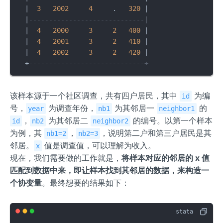
|
3
2002
4
     .   
320
|
|
-----------------------------|
|
4
2000
3
2
400
|
|
4
2001
3
2
410
|
|
4
2002
3
2
420
|
+
-----------------------------+
该样本源于一个社区调查，共有四户居民，其中
为编
id
号，
为调查年份，
为其邻居一
的
year
nb1
neighbor1
，
为其邻居二
的编号。以第一个样本
id
nb2
neighbor2
为例，其
，
，说明第二户和第三户居民是其
nb1=2
nb2=3
邻居。
值是调查值，可以理解为收入。
x
现在，我们需要做的工作就是，
将样本对应的邻居的 x 值
匹配到数据中来，即让样本找到其邻居的数据，来构造一
个协变量
。最终想要的结果如下：