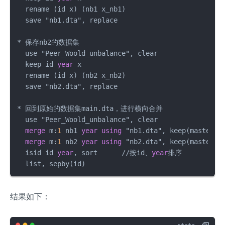
  rename (id x) (nb1 x_nb1)

  save "nb1.dta", replace

*
 保存nb2的数据集

  use "Peer_Woold_unbalance", clear

  keep id 
year
 x

  rename (id x) (nb2 x_nb2)

  save "nb2.dta", replace

*
 回到原始的数据集main.dta，进行横向合并

  use "Peer_Woold_unbalance", clear

merge
 m:
1
 nb1 
year
using
 "nb1.dta", keep(master 
m
merge
 m:
1
 nb2 
year
using
 "nb2.dta", keep(master 
m
  isid id 
year
, sort      
/
/
按id、
year
排序

  list, sepby(id)
结果如下：