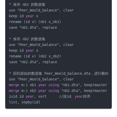
*
 保存 nb1 的数据集

use "Peer_Woold_balance", clear

keep id 
year
 x

rename (id x) (nb1 x_nb1)

save "nb1.dta", replace

*
 保存 nb2 的数据集

use "Peer_Woold_balance", clear

keep id 
year
 x

rename (id x) (nb2 x_nb2)

save "nb2.dta", replace

*
 回到原始的数据集 Peer_Woold_balance.dta，进行横向合并

merge
 m:
1
 nb1 
year
using
 "nb1.dta", keep(master 
mat
merge
 m:
1
 nb2 
year
using
 "nb2.dta", keep(master 
mat
isid id 
year
, sort      
/
/
按id、
year
排序

list, sepby(id)