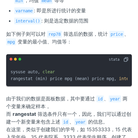
，均值
等等
min
mean
: 即是所进行统计的变量
varname
: 则是选定数据的范围
interval()
如下例子则可以对
筛选后的数据，统计
、
rep78
price
变量的最小值、均值等：
mpg
sysuse auto, 
clear
rangestat (min) price mpg (mean) price mpg, 
interva
由于我们的数据是面板数据，其中要通过
、
两
id
year
个变量来确定样本，
而
rangestat
筛选条件只有一个，因此，我们可以通过创
建一个新变量来包含上述
、
的信息。
id
year
在这里，类似于创建我们的学号，如 15353333，15 代表
入学年份，35 代表院系，3333 代表学生顺序，创建了