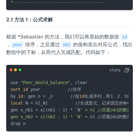
*-------------------------------------
2.1 方法 1：公式求解
根据 *
Sebastian
的方法，我们可以将原始的数据按
id
，
排序，之后通过
的值构造出对应公式，找出
year
nb1
数组中的下标，从而代入完成匹配。代码如下：
use 
"Peer_Woold_balance"
sort
id
 year           //排序

by 
id
: gen n = _n       //按
id
local
 N = n[_N]           //生成暂元，记录固定的N=3

gen x_nb1 = x[(nb1 - 1) * `N
' + n] //匹配nb1的数据

gen x_nb2 = x[(nb2 - 1) * `N'
 + n] //匹配nb2的数据

drop n