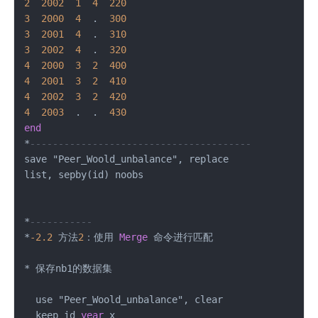
2
2002
1
4
220
3
2000
4
  .  
300
3
2001
4
  .  
310
3
2002
4
  .  
320
4
2000
3
2
400
4
2001
3
2
410
4
2002
3
2
420
4
2003
  .  .  
430
end
*
---------------------------------------
save "Peer_Woold_unbalance", replace

list, sepby(id) noobs

*
-----------
*
-2.2
 方法
2
：使用 
Merge
 命令进行匹配

*
 保存nb1的数据集

  use "Peer_Woold_unbalance", clear

  keep id 
year
 x
