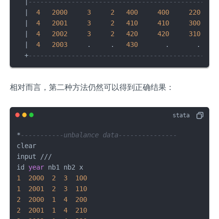
|
---------------------------------------------|
|
4
2000
3
2
400
400
220
|
|
4
2001
3
2
410
410
300
|
|
4
2002
3
2
420
420
310
|
|
4
2003
     .     .   
430
       .       . 
|
+
---------------------------------------------+
相对而言，第二种方法仍然可以得到正确结果：
*
-----------unbalance data---------------
clear

input 
/
/
/
id 
year
1
2000
2
3
100
1
2001
2
3
110
2
2000
1
4
200
2
2001
1
4
210