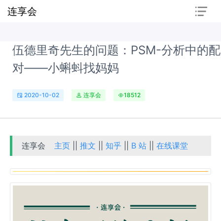
连享会
伍德里奇先生的问题：PSM-分析中的配
对——小蝌蚪找妈妈
2020-10-02
连享会
18512
连享会
主页
||
推文
||
知乎
||
B 站
||
在线课堂