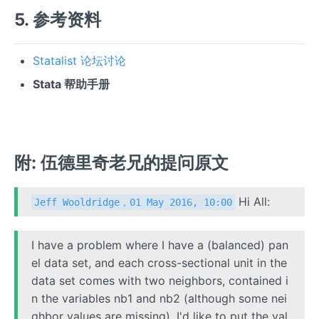
5. 参考资料
Statalist 论坛讨论
Stata 帮助手册
附: 伍德里奇老兄的提问原文
Hi All:
Jeff Wooldridge，01 May 2016, 10:00
I have a problem where I have a (balanced) pan
el data set, and each cross-sectional unit in the
data set comes with two neighbors, contained i
n the variables nb1 and nb2 (although some nei
ghbor values are missing). I'd like to put the val