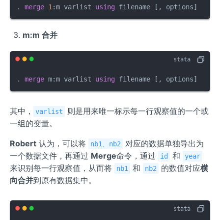
. 
merge
1
:m varlist 
using
 filename [, options]
m:m 合并
. 
merge
 m:m varlist 
using
 filename [, options]
其中，
则是用来唯一标示每一行观察值的一个或
varlist
一组的变量。
Robert
认为，可以将
对应的数据单独导出为
nb1、nb2
一个数据文件，再通过
Merge
命令，通过
和
id
year
来识别每一行观察值，从而将
和
的数值对应
横
nb1
nb2
向合并
到原有数据集中。