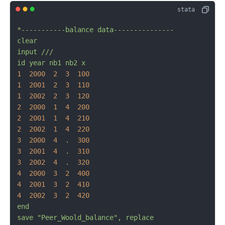
*-----------balance
data---------------
clear
input
///
id
year
nb1
nb2
x
1
2000  
2
3
100
1
2001  
2
3
110
1
2002  
2
3
120
2
2000  
1
4
200
2
2001  
1
4
210
2
2002  
1
4
220
3
2000  
4
.
300
3
2001  
4
.
310
3
2002  
4
.
320
4
2000  
3
2
400
4
2001  
3
2
410
4
2002  
3
2
420
end
save
"Peer_Woold_balance"
,
replace