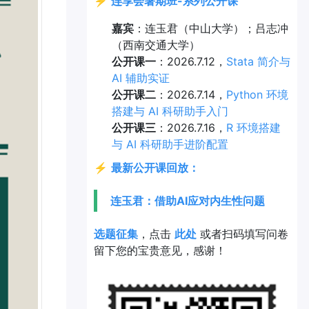
⚡
连享会暑期班-系列公开课
嘉宾
：连玉君（中山大学）；吕志冲
（西南交通大学）
公开课一
：2026.7.12，
Stata 简介与
AI 辅助实证
公开课二
：2026.7.14，
Python 环境
搭建与 AI 科研助手入门
公开课三
：2026.7.16，
R 环境搭建
与 AI 科研助手进阶配置
⚡
最新公开课回放：
连玉君：借助AI应对内生性问题
选题征集
，点击
此处
或者扫码填写问卷
留下您的宝贵意见，感谢！