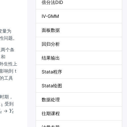
倍分法DID
IV-GMM
面板数据
变量为
性问题。
回归分析
足两个条
X
和
结果输出
}
_
外生性上
{t
影响到 t
Stata程序
-
的工具
1}
Stata绘图
时期，
数据处理
U
受到
−
1
_
_
Y_
→
X
Y
t
t
往期课程
{t
t}
{t}
-