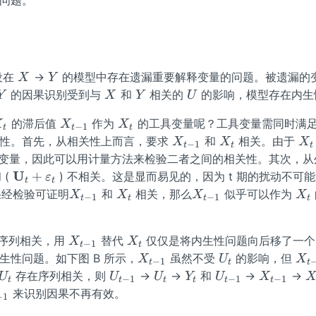
X
Y
设在
→
的模型中存在遗漏重要解释变量的问题。被遗漏的
X
Y
Y
X
Y
U
的因果识别受到与
和
相关的
的影响，模型存在内生
Y
X
Y
U
X_
X
X_
的滞后值
作为
的工具变量呢？工具变量需同时满
X
X
X
−
1
t
t
t
t}
_
{t}
X
X_
X_
生性。首先，从相关性上而言，要求
和
相关。由于
X
X
X
−
1
t
t
t
{t
_
{t}
{t
变量，因此可以用计量方法来检验二者之间的相关性。其次，从
-
{t
\m
U
+
 (
) 不相关。这是显而易见的，因为 t 期的扰动不可能
ε
t
t
1}
-
ath
X
X_
X
X_
果经检验可证明
和
相关，那么
似乎可以作为
X
X
X
X
−
1
−
1
t
t
t
t
1}
bf
_
{t}
_
{t}
{U}
{t
{t
X
X_
_
序列相关，用
替代
仅仅是将内生性问题向后移了一个
-
-
X
X
−
1
t
t
_
{t}
{t}
X
U_
X
1}
1}
生性问题。如下图 B 所示，
虽然不受
的影响，但
X
U
X
−
1
t
t
t
{t
+
_
{t}
_
U_
U
U_
Y_
U
X
X
存在序列相关，则
→
→
和
→
→
U
U
U
Y
U
X
−
1
−
1
−
1
t
t
t
t
t
t
-
\va
{t
{t
{t}
_
{t}
{t}
_
_
{
来识别因果不再有效。
−
1
1}
reps
-
-
{t
{t
{t