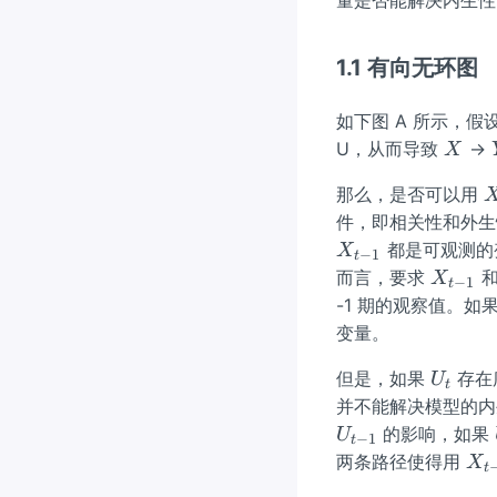
1.1 有向无环图
如下图 A 所示，假
X
U，从而导致
→
X
那么，是否可以用
{
件，即相关性和外
都是可观测的
X
−
1
t
X
而言，要求
和
X
−
1
t
_
-1 期的观察值。如
{t
变量。
-
U_
1}
但是，如果
存在
U
t
{t}
并不能解决模型的内
的影响，如果
U
−
1
t
X
两条路径使得用
X
t
_