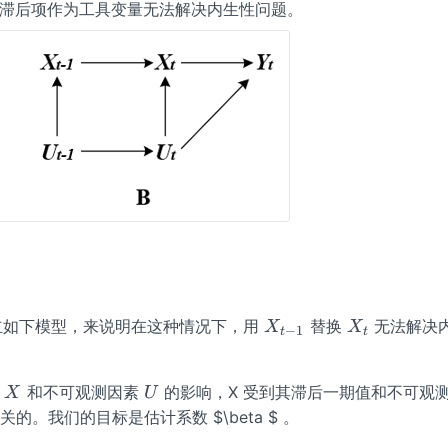
ilon
1}
1}
滞后项作为工具变量无法解决内生性问题。
-
-
-
_
1}
1}
1}
{t}
X
X_
建立如下模型，来说明在这种情况下，用
替换
无法解决
X
X
−
1
t
t
_
{t}
{t
X
U
到
和不可观测因素
的影响，X 受到其滞后一期值和不可观
-
X
U
1}
的。我们的目标是估计系数 $\beta $ 。