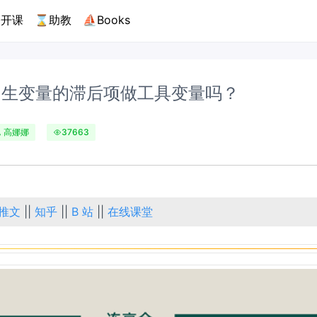
开课
⌛助教
⛵Books
内生变量的滞后项做工具变量吗？
高娜娜
37663
推文
||
知乎
||
B 站
||
在线课堂