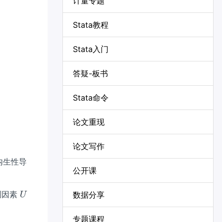
计量专题
1}
Stata教程
Stata入门
答疑-板书
Stata命令
论文重现
论文写作
内生性导
公开课
U
测因素
数据分享
U
专题课程