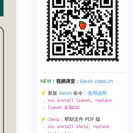
NEW！
视频课堂
：
lianxh-class.cn
⚡ 新版
lianxh
命令：
使用说明
. ssc install lianxh, replace
. lianxh 多期DID
⚡
：帮助文件 PDF 版
ihelp
. ssc install ihelp, replace