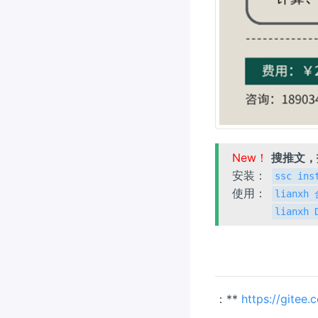
New！
搜推文
安装：
ssc ins
使用：
lianx
lianxh
：**
https://gitee