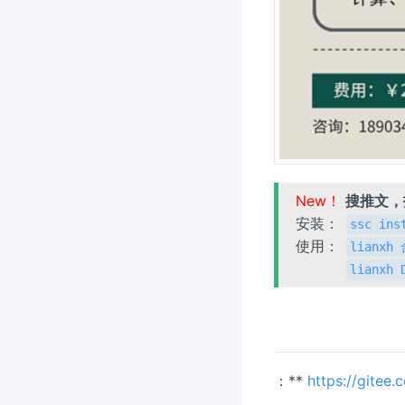
New！
搜推文
安装：
ssc ins
使用：
lianx
lianxh
：**
https://gitee