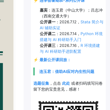
⚡
连享会暑期班-系列公开课
嘉宾
：连玉君（中山大学）；吕志冲
（西南交通大学）
公开课一
：2026.7.12，
Stata 简介与
AI 辅助实证
公开课二
：2026.7.14，
Python 环境
搭建与 AI 科研助手入门
公开课三
：2026.7.16，
R 环境搭建
与 AI 科研助手进阶配置
⚡
最新公开课回放：
连玉君：借助AI应对内生性问题
选题征集
，点击
此处
或者扫码填写问卷
留下您的宝贵意见，感谢！