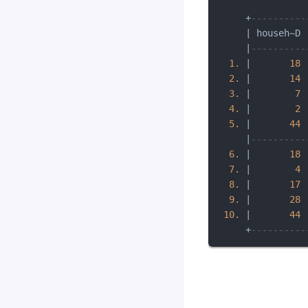
     +
----------
     | househ~D 
     |
----------
1.
 |       
18
2.
 |       
14
3.
 |        
7
4.
 |        
2
5.
 |       
44
     |
----------
6.
 |       
18
7.
 |        
4
8.
 |       
17
9.
 |       
28
10.
 |       
44
     +
----------