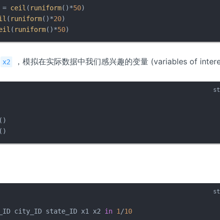
 = 
ceil
(
runiform
()*
50
)

il
(
runiform
()*
20
)

eil
(
runiform
()*
50
)
，模拟在实际数据中我们感兴趣的变量 (variables of intere
x2
()
_ID city_ID state_ID x1 x2 
in
1
/
10