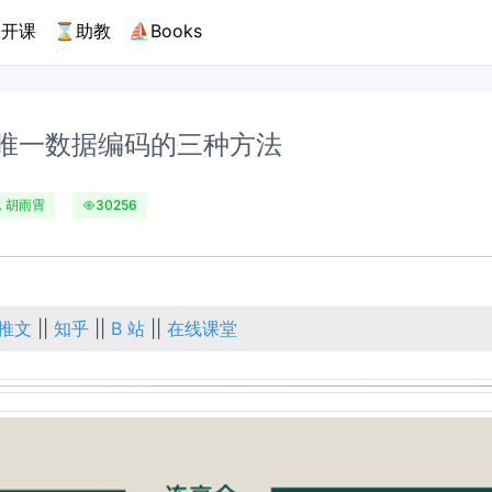
开课
⌛助教
⛵Books
产生唯一数据编码的三种方法
胡雨霄
30256
推文
||
知乎
||
B 站
||
在线课堂