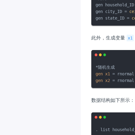
gen household_ID
gen city_ID = 
ce
gen state_ID = 
c
此外，生成变量
x1
gen
x1
=
gen
x2
=
 rnormal
数据结构如下所示：
. list household