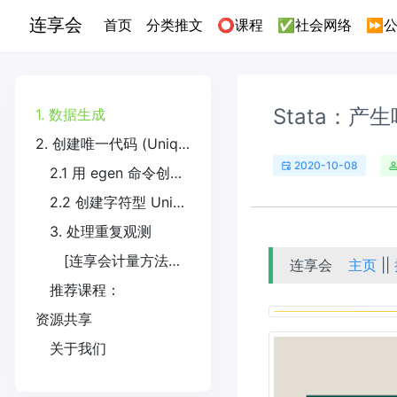
连享会
(current)
首页
分类推文
⭕课程
✅社会网络
⏩公
Stata：
1. 数据生成
2. 创建唯一代码 (Unique ID) 的两种方式
2020-10-08
2.1 用 egen 命令创建 Unique ID
2.2 创建字符型 Unique ID
3. 处理重复观测
[连享会计量方法专题……](https://gitee.com/arlionn/Course/blob/master/README.md)
连享会
主页
||
推荐课程：
资源共享
关于我们