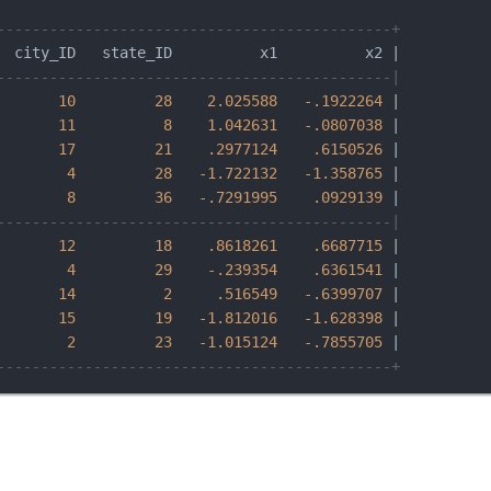
---------------------------------------------+
  city_ID   state_ID          x1          x2 |

---------------------------------------------|
10
28
2.025588
-.1922264
 |

11
8
1.042631
-.0807038
 |

17
21
.2977124
.6150526
 |

4
28
-1.722132
-1.358765
 |

8
36
-.7291995
.0929139
 |

---------------------------------------------|
12
18
.8618261
.6687715
 |

4
29
-.239354
.6361541
 |

14
2
.516549
-.6399707
 |

15
19
-1.812016
-1.628398
 |

2
23
-1.015124
-.7855705
 |

---------------------------------------------+