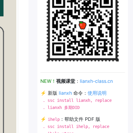
NEW！
视频课堂
：
lianxh-class.cn
⚡ 新版
lianxh
命令：
使用说明
. ssc install lianxh, replace
. lianxh 多期DID
⚡
：帮助文件 PDF 版
ihelp
. ssc install ihelp, replace