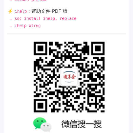
⚡
：帮助文件 PDF 版
ihelp
. ssc install ihelp, replace
. ihelp xtreg