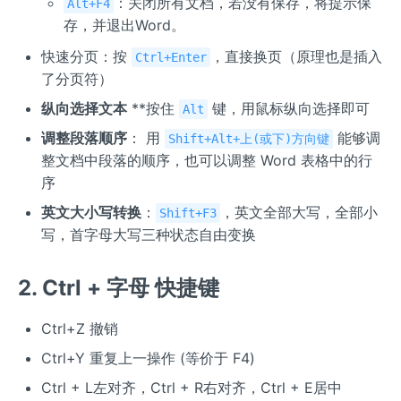
：关闭所有文档，若没有保存，将提示保
Alt+F4
存，并退出Word。
快速分页：按
，直接换页（原理也是插入
Ctrl+Enter
了分页符）
纵向选择文本
**按住
键，用鼠标纵向选择即可
Alt
调整段落顺序
： 用
能够调
Shift+Alt+上(或下)方向键
整文档中段落的顺序，也可以调整 Word 表格中的行
序
英文大小写转换
：
，英文全部大写，全部小
Shift+F3
写，首字母大写三种状态自由变换
2. Ctrl + 字母 快捷键
Ctrl+Z 撤销
Ctrl+Y 重复上一操作 (等价于 F4)
Ctrl + L左对齐，Ctrl + R右对齐，Ctrl + E居中