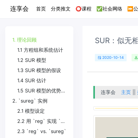
连享会
(current)
首页
分类推文
⭕课程
✅社会网络
⏩公
SUR：似无
1. 理论回顾
1.1 方程组和系统估计
2020-10-14
1.2 SUR 模型
1.3 SUR 模型的假设
1.4 SUR 估计
1.5 SUR 模型的优势、劣势以及建议
连享会
主页
||
2. `sureg` 实例
2.1 模型设定
2.2 用 `reg` 实现 `sureg`
2.3 `reg` vs. `sureg`