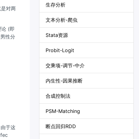
生存分析
义，就是对两
文本分析-爬虫
论 (即
Stata资源
名男性分
。
Probit-Logit
交乘项-调节-中介
+ \varepsilon_{i}
内生性-因果推断
合成控制法
+ u_{i}
PSM-Matching
断点回归RDD
，由于这
ec