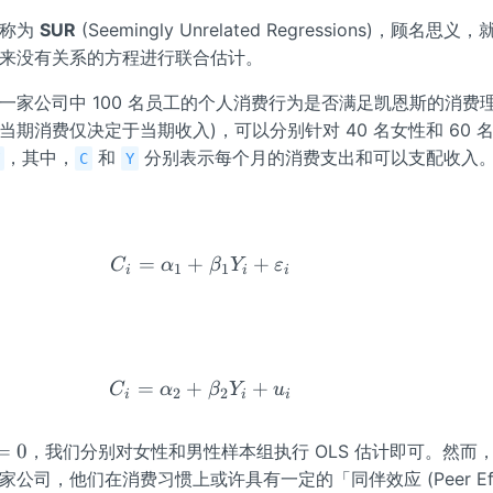
简称为
SUR
(Seemingly Unrelated Regressions)，顾名思
来没有关系的方程进行联合估计。
一家公司中 100 名员工的个人消费行为是否满足凯恩斯的消费理
期消费仅决定于当期收入)，可以分别针对 40 名女性和 60 
，其中，
和
分别表示每个月的消费支出和可以支配收入
Y
C
Y
=
+
C_i = \alpha_1 + \beta_1 Y_i 
+
C
α
β
Y
ε
1
1
i
i
i
=
+
C_i = \alpha_2 + \beta_2 Y_i 
+
C
α
β
Y
u
2
2
i
i
i
=
0
，我们分别对女性和男性样本组执行 OLS 估计即可。然而
家公司，他们在消费习惯上或许具有一定的「同伴效应 (Peer Eff