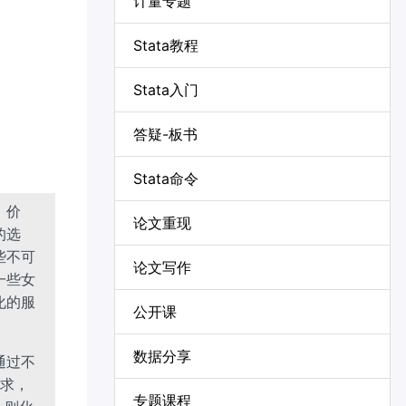
计量专题
Stata教程
Stata入门
答疑-板书
Stata命令
、价
论文重现
的选
些不可
论文写作
一些女
化的服
公开课
数据分享
通过不
需求，
专题课程