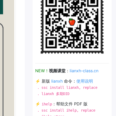
NEW！
视频课堂
：
lianxh-class.cn
⚡ 新版
lianxh
命令：
使用说明
. ssc install lianxh, replace
. lianxh 多期DID
⚡
：帮助文件 PDF 版
ihelp
. ssc install ihelp, replace