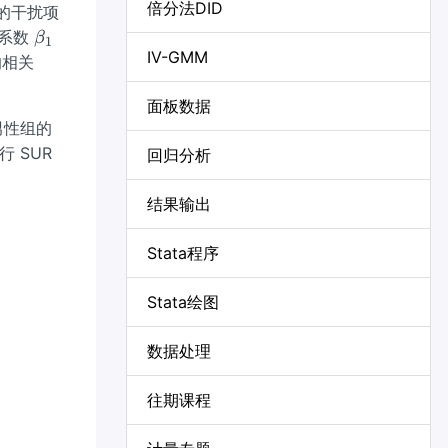
倍分法DID
的干扰项
\b
(系数
β
1
IV-GMM
et
的相关
a_
1
面板数据
男性组的
 SUR
回归分析
结果输出
Stata程序
Stata绘图
数据处理
往期课程