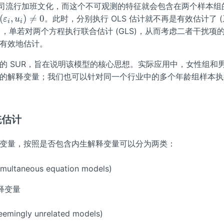
公司流行加班文化，而这个不可观测的特征就会包含在两个样本组
(
,
)

=
0
。此时，分别执行 OLS 估计就不再是有效估计了 
ε
u
i
i
，单若对两个方程执行联合估计 (GLS)，从而考虑二者干扰项
有效地估计。
的 SUR，旨在说明该模型的核心思想。实际应用中，女性组和
的解释变量；我们也可以针对同一个行业中的多个年龄组样本执行
统估计
变量，按照是否包含内生解释变量可以分为两类：
ltaneous equation models)
释变量
ingly unrelated models)