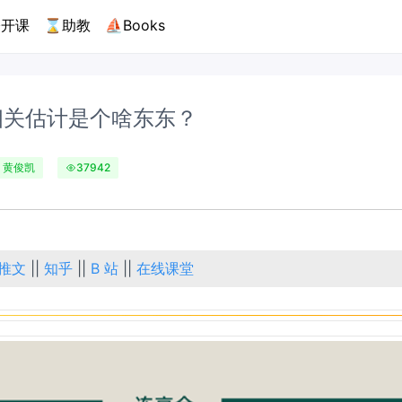
开课
⌛助教
⛵Books
相关估计是个啥东东？
黄俊凯
37942
推文
||
知乎
||
B 站
||
在线课堂