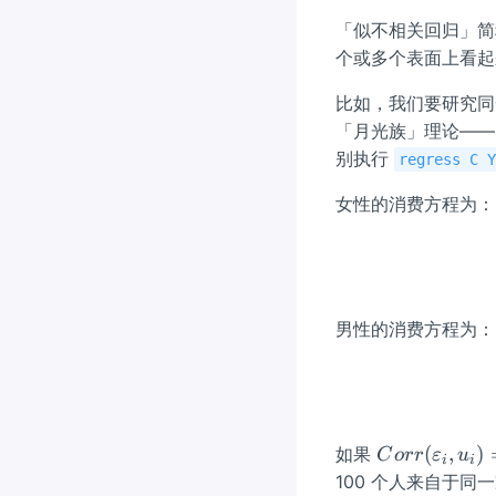
「似不相关回归」
个或多个表面上看起
比如，我们要研究同
「月光族」理论——当
别执行
regress C 
女性的消费方程为：
男性的消费方程为：
Co
(
,
)
如果
C
orr
ε
u
i
i
rr
100 个人来自于同一