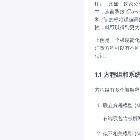
(\v
t)」。比如，这家
are
Co
中，从而导致
C
orr
psil
rr
\b
和
的标准误偏高)
β
2
on
(\v
et
性，就可以得到更为
_
are
a_
{i},
psil
上例是一个极度简化
2
u_
on
消费方程可以有不同
i)=
_
估计。
0
{i},
u_
1.1 方程组和系
i)
\ne
方程组有多个被解释
q 0
联立方程模型 (simu
右端项包含被解
似不相关模型 (seem