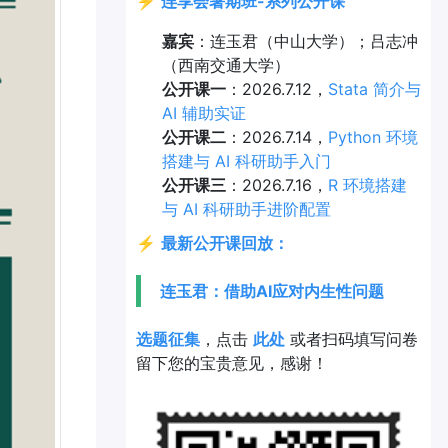
⚡
连享会暑期班-系列公开课
嘉宾
：连玉君（中山大学）；吕志冲
（西南交通大学）
公开课一
：2026.7.12，
Stata 简介与
AI 辅助实证
公开课二
：2026.7.14，
Python 环境
搭建与 AI 科研助手入门
公开课三
：2026.7.16，
R 环境搭建
与 AI 科研助手进阶配置
⚡
最新公开课回放：
连玉君：借助AI应对内生性问题
选题征集
，点击
此处
或者扫码填写问卷
留下您的宝贵意见，感谢！