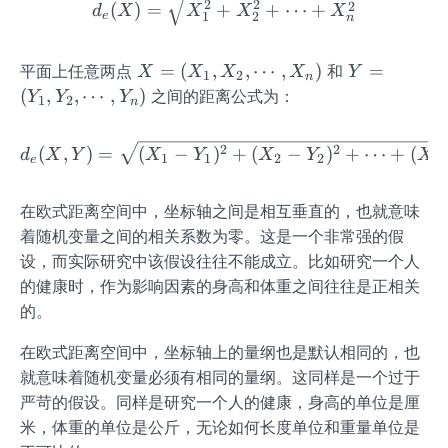
d_e(X) = \sqrt{X_1^2+X
2
2
2
(
)
=
+
+
⋯
+
1,
d
X
X
X
X
e
1
2
n
X
_
X
Y
=
(
,
,
⋯
,
)
=
平面上任意两点
和
X
X
X
X
Y
1
2
n
2,
=
=
(
,
,
⋯
,
)
之间的距离公式为：
Y
Y
Y
1
2
\c
n
(X
(Y
do
_
_
ts,
d_e(X, Y) = \sqrt{(X_1-
2
2
(
,
)
=
(
−
)
+
(
−
)
+
⋯
+
(
d
X
Y
X
Y
X
Y
X
1
1
2
2
1,
1,
e
n
X
X
Y
_
_
_
在欧式距离空间中，坐标轴之间是相互垂直的，也就意味
n)
2,
2,
着随机变量之间的相关系数为零。这是一个非常强的假
\c
\c
设，而实际研究中该假设往往不能成立。比如研究一个人
do
do
的健康时，作为影响因素的身高和体重之间往往是正相关
ts,
ts,
的。
X
Y
_
_
在欧式距离空间中，坐标轴上的量纲也是默认相同的，也
n)
n)
就意味着随机变量必须有相同的量纲。这同样是一个过于
严苛的假设。同样是研究一个人的健康，身高的单位是厘
米，体重的单位是公斤，无论如何长度单位和重量单位是