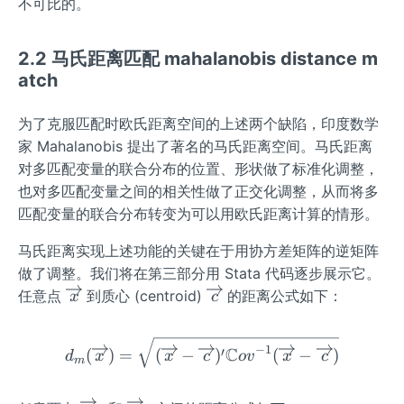
不可比的。
2.2 马氏距离匹配 mahalanobis distance m
atch
为了克服匹配时欧氏距离空间的上述两个缺陷，印度数学
家 Mahalanobis 提出了著名的马氏距离空间。马氏距离
对多匹配变量的联合分布的位置、形状做了标准化调整，
也对多匹配变量之间的相关性做了正交化调整，从而将多
匹配变量的联合分布转变为可以用欧氏距离计算的情形。
马氏距离实现上述功能的关键在于用协方差矩阵的逆矩阵
做了调整。我们将在第三部分用 Stata 代码逐步展示它。
\o
\o
任意点
到质心 (centroid)
的距离公式如下：
x
c
ve
ve
rri
rri
d_{m}(\overrightarrow x) 
−
1
C
′
(
)
=
(
−
)
(
−
)
g
g
d
x
x
c
o
v
x
c
m
ht
ht
ar
ar