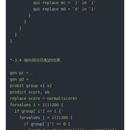
          qui replace mc = `
j
' in `i'
          qui replace md = 
`d' in `
i
'

        }

      }

    }

  }

}  

*-3.4 倾向得分匹配的结果

gen pc = .

gen pd = .	

probit group x1 x2

predict score, xb

replace score = normal(score)

forvalues i = 1(1)200 {

  if group[`i'
] == 
1
 {

    forvalues j = 
1
(
1
)
200
 {

if
 group[
`j'] == 0 {
