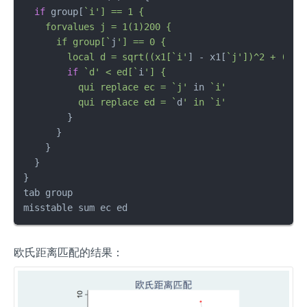
if
 group[
`i'] == 1 {

    forvalues j = 1(1)200 {

      if group[`
j
'] == 0 {

        local d = sqrt((x1[`i'
] - x1[
`j'])^2 + (x2[
if
`d' < ed[`
i
'] {

          qui replace ec = `j'
 in 
`i'

          qui replace ed = `
d
' in `i'
        }

      }

    }

  }

}

tab group

misstable sum ec ed
欧氏距离匹配的结果：