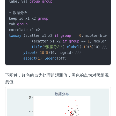
label val 
group
group
keep id x1 x2 
group
tab 
group
twoway
 (
scatter x1 x2 
if
group
 == 
0
, mcolor(black
	   (
scatter x1 x2 
if
group
 == 
1
, mcolor(red
title
(
"数据分布"
) 
xlabel
(
-10
(
5
)10) 
///
ylabel
(
-10
(
5
)10, nogrid) 
///
aspect
(
1
) 
legend
(
off
下图种，红色的点为处理组观测值，黑色的点为对照组观
测值