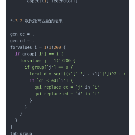
       aspect(
1
) legend(off)

*-
3.2
 欧氏距离匹配的结果

gen ec = .

gen ed = .

forvalues i = 
1
(
1
)
200
 {

if
 group[
`i'] == 1 {

    forvalues j = 1(1)200 {

      if group[`
j
'] == 0 {

        local d = sqrt((x1[`i'
] - x1[
`j'])^2 + (x2[
if
`d' < ed[`
i
'] {

          qui replace ec = `j'
 in 
`i'

          qui replace ed = `
d
' in `i'
        }

      }

    }

  }

}

tab group
