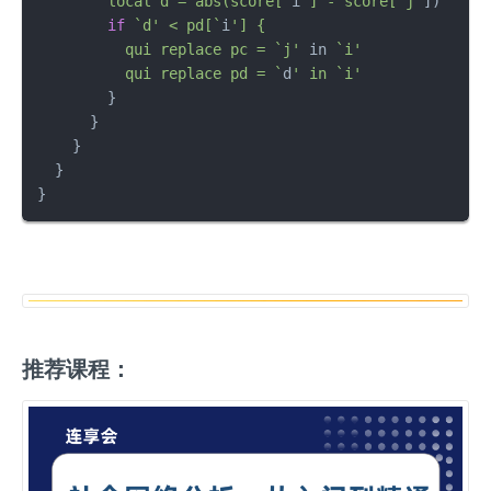
        local d = abs(score[`
i
'] - score[`j'
])

if
`d' < pd[`
i
'] {

          qui replace pc = `j'
 in 
`i'

          qui replace pd = `
d
' in `i'
        }

      }

    }

  }

}
推荐课程：