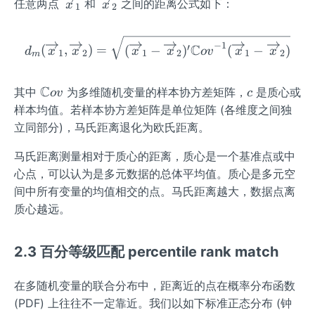
\ov
\ov
任意两点
和
之间的距离公式如下：
x
x
1
2
ro
ro
erri
erri
w
w
ght
ght
d_{m}(\overrightarrow x_{
x
c
−
1
C
′
(
,
)
=
(
−
)
(
−
)
arr
arr
d
x
x
x
x
o
v
x
x
1
2
1
2
1
2
m
ow
ow
x_
x_
C
\m
c
其中
为多维随机变量的样本协方差矩阵，
是质心或
o
v
c
{1}
{2}
at
样本均值。若样本协方差矩阵是单位矩阵 (各维度之间独
hb
立同部分)，马氏距离退化为欧氏距离。
b
{C
马氏距离测量相对于质心的距离，质心是一个基准点或中
o
心点，可以认为是多元数据的总体平均值。质心是多元空
v}
间中所有变量的均值相交的点。马氏距离越大，数据点离
质心越远。
2.3 百分等级匹配 percentile rank match
在多随机变量的联合分布中，距离近的点在概率分布函数
(PDF) 上往往不一定靠近。我们以如下标准正态分布 (钟