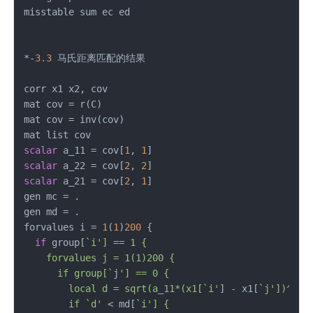
misstable sum ec ed	   

*-
3.3
 马氏距离匹配的结果

corr x1 x2, cov

mat cov = r(C)

mat cov = inv(cov)

scalar
 a_11 = cov[
1
, 
1
scalar
 a_22 = cov[
2
, 
2
scalar
 a_21 = cov[
2
, 
1
]

gen mc = .

gen md = .

forvalues i = 
1
(
1
)
200
 {

if
 group[
`i'] == 1 {

    forvalues j = 1(1)200 {

      if group[`
j
'] == 0 {

        local d = sqrt(a_11*(x1[`i'
] - x1[
`j'])^2 +
        if `d'
 < md[
`i'] {
