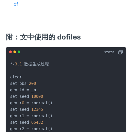
df
附：文中使用的 dofiles
*-
3.1
 数据生成过程

clear

set obs 
200
gen id = _n

set seed 
10000
gen r
0
 = rnormal()

set seed 
12345
gen r1 = rnormal()

set seed 
65432
gen r2 = rnormal()
