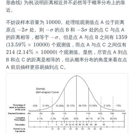
形曲线) 为例,说明距离相近并不必然等于概率分布上的靠
近。
1
10000
不妨设样本容量为
。处理组观测值点 A 位于距离
0
-2
-
-
−
2
−
−
3
原点
处。则
的点 B 和
处的点 C 与点 A
σ
σ
σ
0
\s
\s
3
-
1
−
1359
的距离相等，都等于
。但是点 A 与点 B 之间有
σ
0
ig
ig
\s
\s
3
1
2
13.59%
×
10000
(
) 个观测值，而点 A 与点 C 之间仅有
0
m
m
ig
ig
5
3.
1
2.
214
2.14%
×
10000
(
) 个观测值。显然，尽管点 A 到点
a
a
m
m
9
5
4
1
B 和点 C 的距离是相等的，但从概率分布的角度来看在点
a
a
9
4
A 前后抽样更容易抽到点 C。
\
\
%
%
\t
\t
i
i
m
m
es
es
1
1
0
0
0
0
0