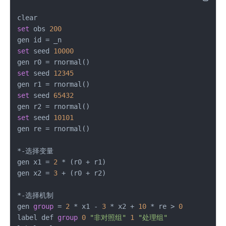
set
 obs 
200
set
 seed 
10000
set
 seed 
12345
set
 seed 
65432
set
 seed 
10101
gen re = rnormal()

*-选择变量

gen x1 = 
2
 * (r0 + r1)

gen x2 = 
3
 + (r0 + r2)

*-选择机制

gen 
group
 = 
2
 * x1 - 
3
 * x2 + 
10
 * re > 
0
label def 
group
0
"非对照组"
1
"处理组"