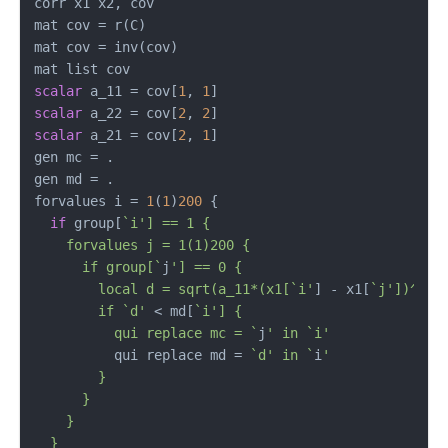
corr x1 x2, cov

mat cov = r(C)

mat cov = inv(cov)

scalar
 a_11 = cov[
1
, 
1
scalar
 a_22 = cov[
2
, 
2
scalar
 a_21 = cov[
2
, 
1
]

gen mc = .

gen md = .

forvalues i = 
1
(
1
)
200
 {

if
 group[
`i'] == 1 {

    forvalues j = 1(1)200 {

      if group[`
j
'] == 0 {

        local d = sqrt(a_11*(x1[`i'
] - x1[
`j'])^2 +
        if `d'
 < md[
`i'] {

          qui replace mc = `
j
' in `i'
          qui replace md = 
`d' in `
i
'

        }

      }

    }

  }
