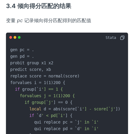
3.4 倾向得分匹配的结果
变量
pc
记录倾向得分匹配得到的匹配值
gen pc = .

gen pd = .	

probit group x1 x2

predict score, xb

replace score = normal(score)

forvalues i = 1(1)200 {

if
 group[`i
'] == 1 {

    forvalues j = 1(1)200 {

      if group[`j'
] == 0 {

local
 d = abs(score[`i
'] - score[`j'
])

if
 `d
' < pd[`i'
] {

          qui replace pc = `j
' in `i'
          qui replace pd = `d
' in `i'