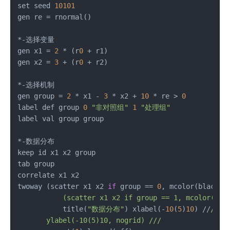
set seed 
10101
gen re = rnormal()

*-选择变量

gen x1 = 
2
 * (r
0
 + r1)

gen x2 = 
3
 + (r
0
 + r2)

*-选择机制

gen group = 
2
 * x1 - 
3
 * x2 + 
10
 * re > 
0
label def group 
0
"非对照组"
1
"处理组"
label val group group

*-数据分布

keep id x1 x2 group

tab group

correlate x1 x2

twoway (scatter x1 x2 
if
 group == 
0
	   title(
"数据分布"
) xlabel(-
10
(
5
)
10
) //
/

       ylabel(-10(5)10, nogrid) /
//