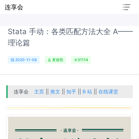
连享会
Stata 手动：各类匹配方法大全 A——
理论篇
2020-11-08
黄俊凯
31114
连享会
主页
||
推文
||
知乎
||
B 站
||
在线课堂