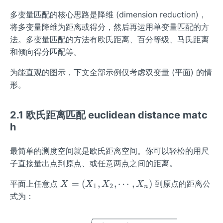
多变量匹配的核心思路是降维 (dimension reduction)，
将多变量降维为距离或得分，然后再运用单变量匹配的方
法。多变量匹配的方法有欧氏距离、百分等级、马氏距离
和倾向得分匹配等。
为能直观的图示，下文全部示例仅考虑双变量 (平面) 的情
形。
2.1 欧氏距离匹配 euclidean distance matc
h
最简单的测度空间就是欧氏距离空间。你可以轻松的用尺
子直接量出点到原点、或任意两点之间的距离。
X
=
(
,
,
⋯
,
)
平面上任意点
到原点的距离公
X
X
X
X
1
2
n
=
式为：
(X
_