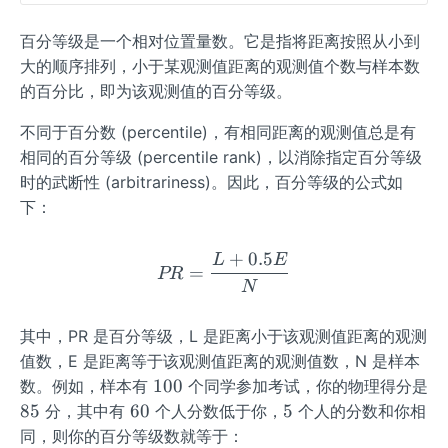
0
0
0
百分等级是一个相对位置量数。它是指将距离按照从小到
大的顺序排列，小于某观测值距离的观测值个数与样本数
的百分比，即为该观测值的百分等级。
不同于百分数 (percentile)，有相同距离的观测值总是有
相同的百分等级 (percentile rank)，以消除指定百分等级
时的武断性 (arbitrariness)。因此，百分等级的公式如
下：
+
0.5
L
E
PR=\frac{L + 0.5E}{N}
=
PR
N
其中，PR 是百分等级，L 是距离小于该观测值距离的观测
值数，E 是距离等于该观测值距离的观测值数，N 是样本
1
100
数。例如，样本有
个同学参加考试，你的物理得分是
0
8
6
5
85
60
5
分，其中有
个人分数低于你，
个人的分数和你相
0
5
0
同，则你的百分等级数就等于：