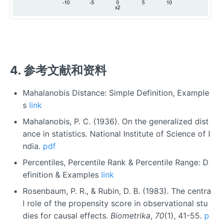
4. 参考文献和资料
Mahalanobis Distance: Simple Definition, Example
s
link
Mahalanobis, P. C. (1936). On the generalized dist
ance in statistics. National Institute of Science of I
ndia.
pdf
Percentiles, Percentile Rank & Percentile Range: D
efinition & Examples
link
Rosenbaum, P. R., & Rubin, D. B. (1983). The centra
l role of the propensity score in observational stu
dies for causal effects.
Biometrika
,
70
(1), 41-55.
p