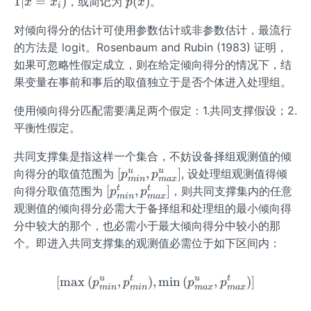
p
1∣
=
)
(
)
，或简记为
。
x
x
p
x
i
_i)
(x)
对倾向得分的估计可使用参数估计或非参数估计，最流行
=
Pr
的方法是 logit。Rosenbaum and Rubin (1983) 证明，
(D
如果可忽略性假定成立，则在给定倾向得分的情况下，结
_i
果变量在事前和事后的取值独立于是否个体进入处理组。
=
使用倾向得分匹配需要满足两个假定：1.共同支撑假设；2.
1|
x
平衡性假定。
=
共同支撑集是指这样一个集合，不妨设备择组观测值的倾
x_
[p_
u
u
[
,
]
向得分的取值范围为
, 设处理组观测值得倾
i)
p
p
ma
x
min
{mi
[p_
t
t
[
,
]
向得分取值范围为
，则共同支撑集内的任意
p
p
ma
x
min
n}^
{mi
观测值的倾向得分必需大于备择组和处理组的最小倾向得
{u},
n}^
分中较大的那个，也必需小于最大倾向得分中较小的那
p_
{t},
个。即进入共同支撑集的观测值必需位于如下区间内：
{ma
p_
x}^
{m
u
t
u
t
[
max
(
,
)
,
[\max {(p_{min}^{u}, p_
min
(
,
)
]
p
p
p
p
{u}]
ax}
min
min
ma
x
ma
x
^