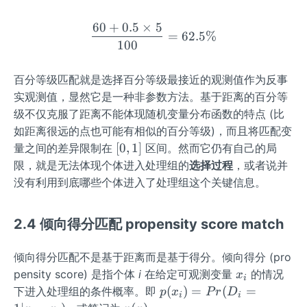
60
+
0.5
×
5
\frac{60 + 0.5 \times 5}
=
62.5%
100
百分等级匹配就是选择百分等级最接近的观测值作为反事
实观测值，显然它是一种非参数方法。基于距离的百分等
级不仅克服了距离不能体现随机变量分布函数的特点 (比
如距离很远的点也可能有相似的百分等级)，而且将匹配变
[0,
[
0
,
1
]
量之间的差异限制在
区间。然而它仍有自己的局
1]
限，就是无法体现个体进入处理组的
选择过程
，或者说并
没有利用到底哪些个体进入了处理组这个关键信息。
2.4 倾向得分匹配 propensity score match
倾向得分匹配不是基于距离而是基于得分。倾向得分 (pro
x
pensity score) 是指个体
i
在给定可观测变量
的情况
x
i
_
p
(
)
=
(
=
下进入处理组的条件概率。即
p
x
P
r
D
i
i
i
(x