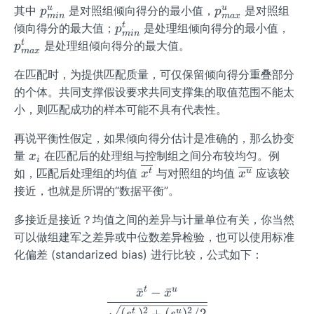
{t}]
p_
p_
u
u
其中
是对照组倾向得分的最小值，
是对照组
p
p
ma
x
min
{mi
{m
p_
p_
t
倾向得分的最大值；
是处理组倾向得分的最小值，
p
min
n}^
ax}
{m
{m
t
是处理组倾向得分的最大值。
p
ma
x
{u}
^
in}
a
{u}
在匹配时，为提供匹配质量，可仅保留倾向得分重叠部分
^
x}
{t}
^
的个体。共同支撑假设要求共同支撑集的取值范围不能太
{t}
小，则匹配成功的样本可能不具有代表性。
再说平衡性假定，如果倾向得分估计是准确的，那么协变
x
量
在匹配后的处理组与控制组之间分布较均匀。例
x
i
_
\ov
\ove
如，匹配后处理组的均值
与对照组的均值
应该较
t
u
x
x
i
erlin
rline
接近，也就是所谓的“数据平衡”。
e{x
{x^
多接近是接近？均值之间的差异与计量单位有关，你当然
^
{u}}
{t}}
可以做组建军之差异或中位数差异检验，也可以使用标准
化偏差 (standarized bias) 进行比较，公式如下：
t
u
ˉ
−
ˉ
\frac{\bar{x}^{t}-\bar{
x
x
2
2
(
)
+
(
)
/2
t
u
s
s