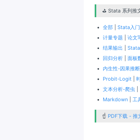
⛳ Stata 系列
全部
|
Stata入门
计量专题
|
论文
结果输出
|
Sta
回归分析
|
面板
内生性-因果推断
Probit-Logit
|
文本分析-爬虫
|
Markdown
|
工
☝
PDF下载 - 