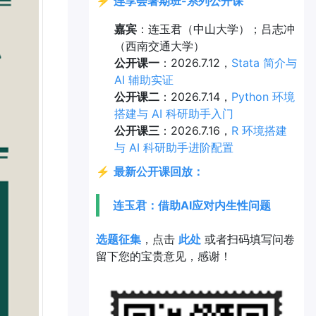
⚡
连享会暑期班-系列公开课
嘉宾
：连玉君（中山大学）；吕志冲
（西南交通大学）
公开课一
：2026.7.12，
Stata 简介与
AI 辅助实证
公开课二
：2026.7.14，
Python 环境
搭建与 AI 科研助手入门
公开课三
：2026.7.16，
R 环境搭建
与 AI 科研助手进阶配置
⚡
最新公开课回放：
连玉君：借助AI应对内生性问题
选题征集
，点击
此处
或者扫码填写问卷
留下您的宝贵意见，感谢！