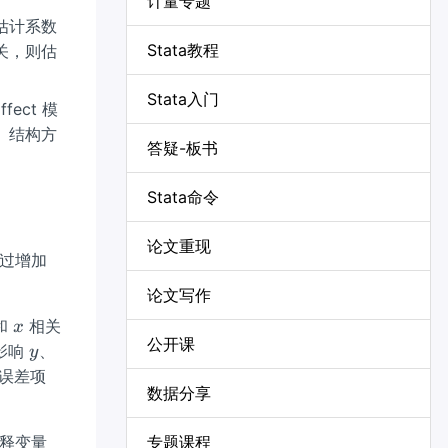
计量专题
估计系数
Stata教程
关，则估
Stata入门
ect 模
、结构方
答疑-板书
Stata命令
论文重现
过增加
论文写作
x
和
相关
x
公开课
y
影响
、
y
误差项
数据分享
释变量
专题课程