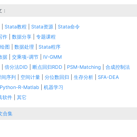
推文：
|
Stata教程
|
Stata资源
|
Stata命令
写作
|
数据分享
|
专题课程
ta绘图
|
数据处理
|
Stata程序
数据
|
交乘项-调节
|
IV-GMM
|
倍分法DID
|
断点回归RDD
|
PSM-Matching
|
合成控制法
时间序列
|
空间计量
|
分位数回归
|
生存分析
|
SFA-DEA
Python-R-Matlab
|
机器学习
具软件
|
其它
推文合集