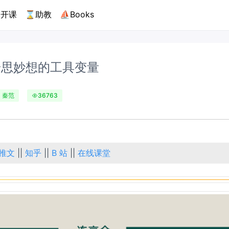
开课
⌛助教
⛵Books
奇思妙想的工具变量
秦范
36763
推文
||
知乎
||
B 站
||
在线课堂