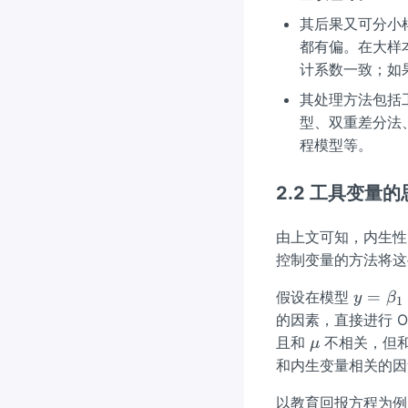
其后果又可分小
都有偏。在大样
计系数一致；如
其处理方法包括工具
型、双重差分法、
程模型等。
2.2 工具变量
由上文可知，内生性
控制变量的方法将这
y=
=
假设在模型
y
β
1
\be
的因素，直接进行 
ta_
\m
且和
不相关，但
μ
{1}
u
和内生变量相关的因
+
\be
以教育回报方程为例