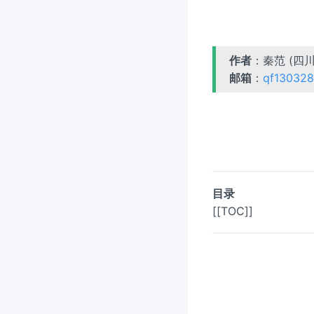
作者
：秦范 (四
邮箱
：
qf13032
目录
[[TOC]]