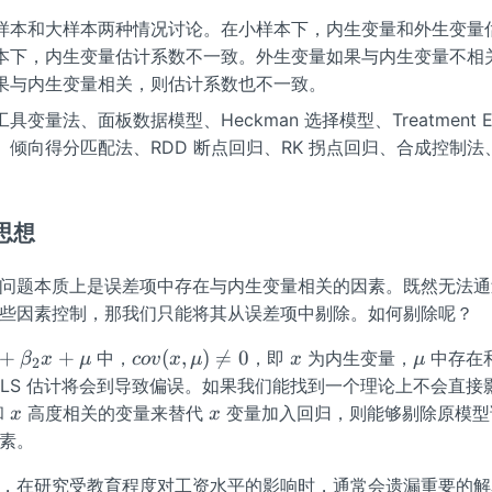
样本和大样本两种情况讨论。在小样本下，内生变量和外生变量
本下，内生变量估计系数不一致。外生变量如果与内生变量不相
果与内生变量相关，则估计系数也不一致。
变量法、面板数据模型、Heckman 选择模型、Treatment Eff
倾向得分匹配法、RDD 断点回归、RK 拐点回归、合成控制法
的思想
问题本质上是误差项中存在与内生变量相关的因素。既然无法通
些因素控制，那我们只能将其从误差项中剔除。如何剔除呢？
co
x
\m
+
+
(
,
)

=
0
中，
，即
为内生变量，
中存在
β
x
μ
co
v
x
μ
x
μ
2
v
u
OLS 估计将会到导致偏误。如果我们能找到一个理论上不会直接
(x,
x
x
和
高度相关的变量来替代
变量加入回归，则能够剔除原模型
x
x
\m
素。
u)
\n
，在研究受教育程度对工资水平的影响时，通常会遗漏重要的解