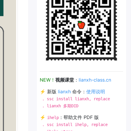
NEW！
视频课堂
：
lianxh-class.cn
⚡ 新版
lianxh
命令：
使用说明
. ssc install lianxh, replace
. lianxh 多期DID
⚡
：帮助文件 PDF 版
ihelp
. ssc install ihelp, replace