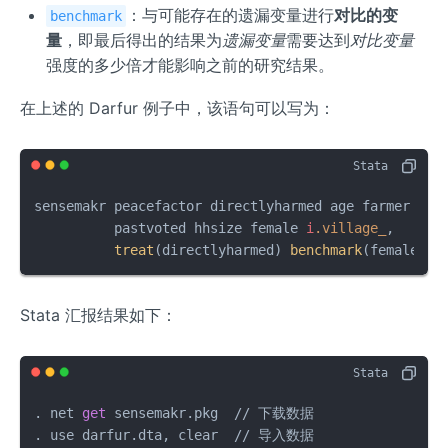
：与可能存在的遗漏变量进行
对比的变
benchmark
量
，即最后得出的结果为
遗漏变量
需要达到
对比变量
强度的多少倍才能影响之前的研究结果。
在上述的 Darfur 例子中，该语句可以写为：
sensemakr peacefactor directlyharmed age farmer her
          pastvoted hhsize female 
i
.village_
,      
treat
(directlyharmed) 
benchmark
(female)
Stata 汇报结果如下：
. net 
get
 sensemakr.pkg  
/
/
 下载数据

. use darfur.dta, clear  
/
/
 导入数据
