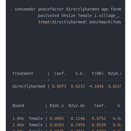
. sensemakr peacefactor directlyharmed age farmer h
            pastvoted hhsize female i.village_,    
treat
(directlyharmed) benchmark(female)

                                                 DO
                                                 q 
                                                 al
                                                 re
                                                 H0
 Treatment      
|
----------------+----------------------------------
 directlyharmed 
|
0.0973
0.0233
4.1844
0.0219
0
 Bound         
|
---------------+-----------------------------------
1.00
x  female 
|
0.0092
0.1246
0.0752
0.0219
2.00
x  female 
|
0.0183
0.2493
0.0529
0.0204