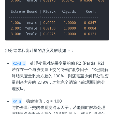
3.00
x  female 
|
0.0275
0.3741
0.0304
0.0187
 Extreme Bound 
|
---------------+----------------------------
1.00
x  female 
|
0.0092
1.0000
0.0347
2.00
x  female 
|
0.0183
1.0000
0.0084
3.00
x  female 
|
0.0275
1.0000
-0.0121
部分结果和统计量的含义及解读如下：
：处理变量对结果变量的偏 R2 (Partial R2)
R2yd.x
若存在一个与协变量正交的“极端”混杂因子，它已能解
释结果变量剩余方差的 100%，则还需至少解释处理变
量剩余方差的 2.19%，才能完全消除当前观测到的处
理效应。
：稳健性值，q = 1.00
RV_q
与协变量正交的未观测混杂因子，若能同时解释处理
与结果各自剩余方差的 13.88% 以上，就足以把点估