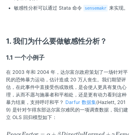
敏感性分析可以通过 Stata 命令
来实现。
sensemakr
1. 我们为什么要做敏感性分析？
1.1 一个小例子
在 2003 年和 2004 年，达尔富尔政府策划了一场针对平
民的恐怖暴力运动，估计造成 20 万人丧生。我们期望评
估，在此事件中直接受伤或致残，是会使人更具有复仇心
理，从而不愿与施暴者和平相处，还是更有动力看到这种
暴力结束，支持呼吁和平？
Darfur 数据集
(Hazlett, 201
9) 是针对乍得东部达尔富尔难民的一项调查数据，我们建
立 OLS 回归模型如下：
=
+
PeaceFactor = \alpha + \
+
P
e
a
ce
F
a
c
t
or
α
β
D
i
rec
tl
yH
a
r
m
e
d
γ
F
e
ma
l