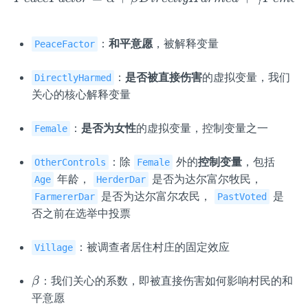
：
和平意愿
，被解释变量
PeaceFactor
：
是否被直接伤害
的虚拟变量，我们
DirectlyHarmed
关心的核心解释变量
：
是否为女性
的虚拟变量，控制变量之一
Female
：除
外的
控制变量
，包括
OtherControls
Female
年龄，
是否为达尔富尔牧民，
Age
HerderDar
是否为达尔富尔农民，
是
FarmererDar
PastVoted
否之前在选举中投票
：被调查者居住村庄的固定效应
Village
\b
：我们关心的系数，即被直接伤害如何影响村民的和
β
et
平意愿