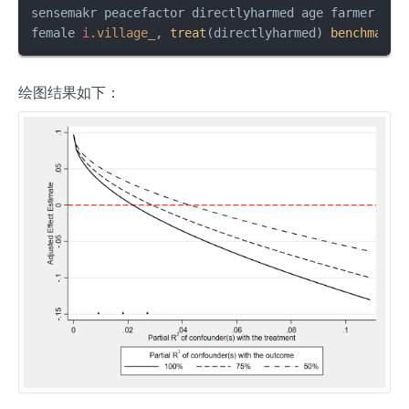
sensemakr peacefactor directlyharmed age farmer her
female 
i
.village_
, 
treat
(directlyharmed) 
benchmark
(
绘图结果如下：