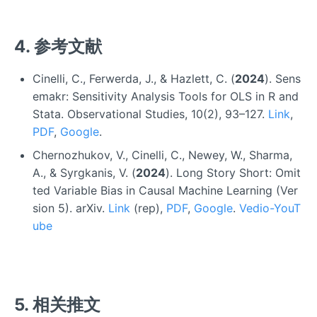
4. 参考文献
Cinelli, C., Ferwerda, J., & Hazlett, C. (
2024
). Sens
emakr: Sensitivity Analysis Tools for OLS in R and
Stata. Observational Studies, 10(2), 93–127.
Link
,
PDF
,
Google
.
Chernozhukov, V., Cinelli, C., Newey, W., Sharma,
A., & Syrgkanis, V. (
2024
). Long Story Short: Omit
ted Variable Bias in Causal Machine Learning (Ver
sion 5). arXiv.
Link
(rep),
PDF
,
Google
.
Vedio-YouT
ube
5. 相关推文