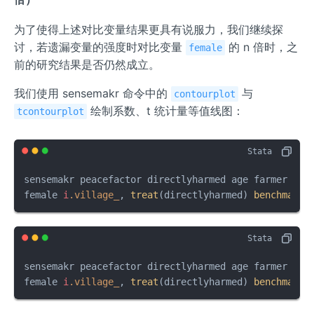
为了使得上述对比变量结果更具有说服力，我们继续探
讨，若遗漏变量的强度时对比变量
的 n 倍时，之
female
前的研究结果是否仍然成立。
我们使用 sensemakr 命令中的
与
contourplot
绘制系数、t 统计量等值线图：
tcontourplot
sensemakr peacefactor directlyharmed age farmer her
female 
i
.village_
, 
treat
(directlyharmed) 
benchmark
(
sensemakr peacefactor directlyharmed age farmer her
female 
i
.village_
, 
treat
(directlyharmed) 
benchmark
(