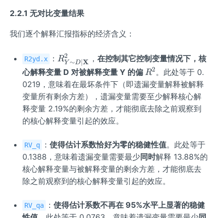
2.2.1 无对比变量结果
我们逐个解释汇报指标的经济含义：
2
R_
：
，
在控制其它控制变量情况下，核
R
R2yd.x
X
∼
∣
Y
D
{Y
2
R^
心解释变量 D 对被解释变量 Y 的偏
。此处等于 0.
R
\sim
{2}
0219，意味着在最坏条件下（即遗漏变量解释被解释
D
变量所有剩余方差），遗漏变量需要至少解释核心解
\mid
释变量 2.19%的剩余方差，才能彻底去除之前观察到
\mat
的核心解释变量引起的效应。
hbf
{X}}
：
使得估计系数恰好为零的稳健性值
。此处等于
RV_q
^{2}
0.1388，意味着遗漏变量需要最少
同时
解释 13.88%的
核心解释变量与被解释变量的剩余方差，才能彻底去
除之前观察到的核心解释变量引起的效应。
：
使得估计系数不再在 95%水平上显著的稳健
RV_qa
性值
。此处等于 0.0763，意味着遗漏变量需要最少
同