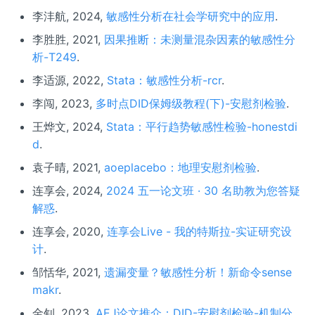
李沣航, 2024,
敏感性分析在社会学研究中的应用
.
李胜胜, 2021,
因果推断：未测量混杂因素的敏感性分
析-T249
.
李适源, 2022,
Stata：敏感性分析-rcr
.
李闯, 2023,
多时点DID保姆级教程(下)-安慰剂检验
.
王烨文, 2024,
Stata：平行趋势敏感性检验-honestdi
d
.
袁子晴, 2021,
aoeplacebo：地理安慰剂检验
.
连享会, 2024,
2024 五一论文班 · 30 名助教为您答疑
解惑
.
连享会, 2020,
连享会Live - 我的特斯拉-实证研究设
计
.
邹恬华, 2021,
遗漏变量？敏感性分析！新命令sense
makr
.
金钊, 2023,
AEJ论文推介：DID-安慰剂检验-机制分