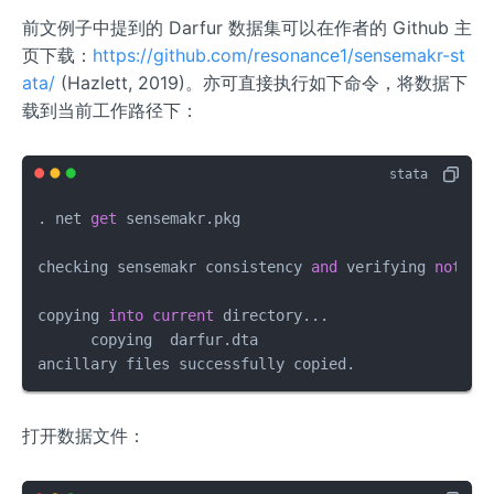
前文例子中提到的 Darfur 数据集可以在作者的 Github 主
页下载：
https://github.com/resonance1/sensemakr-st
ata/
(Hazlett, 2019)。亦可直接执行如下命令，将数据下
载到当前工作路径下：
. net 
get
 sensemakr.pkg

checking sensemakr consistency 
and
 verifying 
not
 al
copying 
into
current
 directory...

      copying  darfur.dta

ancillary files successfully copied.
打开数据文件：