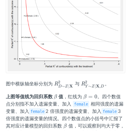
2
2
R_
R_
图中横纵轴坐标分别为
与
。
R
R
X
X
∼
∣
∼
∣
,
D
Z
Y
Z
D
{D
{Y
\b
\b
=
0
上图等值线为回归系数
\sim
值
，红线为
\si
。四个数值
β
β
et
et
Z \m
m Z
点分别指不加入遗漏变量、加入
相同强度的遗漏
female
a
a
id
\mi
变量、加入
2 倍强度的遗漏变量、加入
3
female
female
=
\mat
d
倍强度的遗漏变量的情况。四个数值点的小括号中汇报了
0
hbf
\m
\b
其对应计量模型的回归系数
值，可以观察到均大于零，
β
{X}}
ath