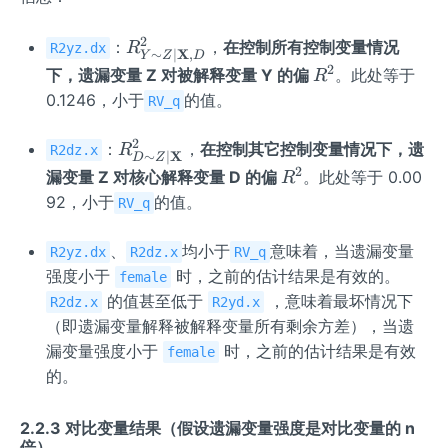
2
R_
：
，
在控制所有控制变量情况
R
R2yz.dx
X
∼
∣
,
Y
Z
D
{Y
2
R^
下，遗漏变量 Z 对被解释变量 Y 的偏
。此处等于
R
\si
{2}
0.1246，小于
的值。
RV_q
m Z
\mi
2
R_
：
，
在控制其它控制变量情况下，遗
R
R2dz.x
X
∼
∣
d
D
Z
{D
2
R^
漏变量 Z 对核心解释变量 D 的偏
。此处等于 0.00
R
\m
\sim
{2}
92，小于
的值。
RV_q
ath
Z \m
bf
id
、
均小于
意味着，当遗漏变量
{X}
R2yz.dx
R2dz.x
RV_q
\mat
{,
强度小于
时，之前的估计结果是有效的。
female
hbf
D}}
的值甚至低于
，意味着最坏情况下
R2dz.x
R2yd.x
{X}}
^
（即遗漏变量解释被解释变量所有剩余方差），当遗
^{2}
{2}
漏变量强度小于
时，之前的估计结果是有效
female
的。
2.2.3 对比变量结果（假设遗漏变量强度是对比变量的 n
倍）