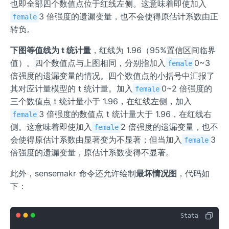
et
也即全部四个数值点位于红线左侧。这意味着即使加入
^{2}
bf
a
3 倍强度的遗漏变量，也不会使得原估计系数由正
female
{X}
转负。
{,
D}}
下图等值线为 t 统计量
，红线为 1.96（95%置信区间临界
^
值）。四个数值点与上图相同，分别指加入
0~3
female
{2}
倍强度的遗漏变量的情况。四个数值点的小括号中汇报了
其对应计量模型的 t 统计量。加入
0~2 倍强度的
female
三个数值点 t 统计量小于 1.96，在红线左侧，加入
3 倍强度的数值点 t 统计量大于 1.96，在红线右
female
侧。这意味着即使加入
2 倍强度的遗漏变量，也不
female
会使得原估计系数由显著变为不显著；但当加入
3
female
倍强度的遗漏变量，原估计系数变得不显著。
此外，sensemakr 命令还允许绘制
最坏情况图
，代码如
下：