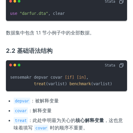
use
"darfur.dta"
, clear
数据集中包含 1.1 节小例子中的全部数据。
2.2 基础语法结构
sensemakr depvar covar 
[if]
[in]
, 

treat
(varlist) 
benchmark
(varlist)
：被解释变量
depvar
：解释变量
covar
：此处申明最为关心的
核心解释变量
，这也意
treat
味着填写
时的顺序不重要。
covar