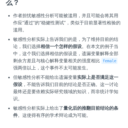
么？
{,
D}}
作者担忧敏感性分析可能被滥用，并且可能会将其用
^
作应“通过”的“稳健性测试”，类似于目前显著性检验的
{2}
滥用。
敏感性分析实际上告诉我们的是，为了维持目前的结
论，我们选择
相信一个怎样的假设
。在本文的例子当
中，这个我们选择相信的假设是，遗漏变量解释全部
剩余方差且与核心解释变量相关的强度相比
female
强两倍以上，这个事件不太可能发生。
但敏感性分析不能给出遗漏变量
实际上是否满足这一
假设
，不能告诉我们目前的结论是否正确。这一讨论
最终还是要依赖实际研究领域的知识，而非统计学知
识。
敏感性分析实际上给出了
量化后的推翻目前结论的条
件
。这使得有序的学术辩论成为可能。