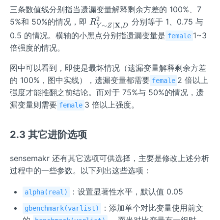
三条数值线分别指当遗漏变量解释剩余方差的 100%、7
2
R_
5%和 50%的情况，即
分别等于 1、0.75 与
R
X
∼
∣
,
Y
Z
D
{Y
0.5 的情况。横轴的小黑点分别指遗漏变量是
1~3
female
\si
倍强度的情况。
m Z
\mi
图中可以看到，即使是最坏情况（遗漏变量解释剩余方差
d
的 100%，图中实线），遗漏变量都需要
2 倍以上
female
\m
强度才能推翻之前结论。而对于 75%与 50%的情况，遗
ath
漏变量则需要
3 倍以上强度。
female
bf
{X}
2.3 其它进阶选项
{,
D}}
^
sensemakr 还有其它选项可供选择，主要是修改上述分析
{2}
过程中的一些参数。以下列出这些选项：
：设置显著性水平，默认值 0.05
alpha(real)
：添加单个对比变量使用前文
gbenchmark(varlist)
的
，而当对比变量有一组时，