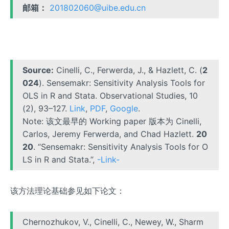
邮箱：
201802060@uibe.edu.cn
Source:
Cinelli, C., Ferwerda, J., & Hazlett, C. (
2
024
). Sensemakr: Sensitivity Analysis Tools for
OLS in R and Stata. Observational Studies, 10
(2), 93–127.
Link
,
PDF
,
Google
.
Note: 该文最早的 Working paper 版本为 Cinelli,
Carlos, Jeremy Ferwerda, and Chad Hazlett.
20
20
. “Sensemakr: Sensitivity Analysis Tools for O
LS in R and Stata.”,
-Link-
该方法理论基础参见如下论文：
Chernozhukov, V., Cinelli, C., Newey, W., Sharm