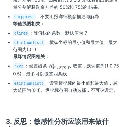
量分别解释剩余方差的 50%和 75%的结果。
：不要汇报详细概念描述与解释
surppress
等值线图相关：
：等值线的条数，默认值为 7
clines
：横纵坐标的最小值和最大值，最大
clim(numlist)
范围为(0 1)
最坏情况图相关：
2
R_
：设置线条
取值，默认值为(1 0.75
R
r2yz
X
∼
∣
,
Y
Z
D
{Y
0.5)，最多可以设置四条线
\si
：设置横坐标的最小值和最大值，最
elim(numlist)
m Z
大范围为(0 1)。纵坐标范围自动选择，不可被设定。
\mi
d
\m
ath
bf
3. 反思：敏感性分析应该用来做什
{X}