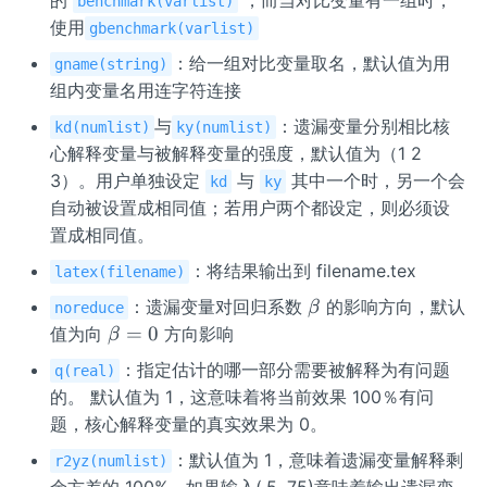
benchmark(varlist)
使用
gbenchmark(varlist)
：给一组对比变量取名，默认值为用
gname(string)
组内变量名用连字符连接
与
：遗漏变量分别相比核
kd(numlist)
ky(numlist)
心解释变量与被解释变量的强度，默认值为（1 2
3）。用户单独设定
与
其中一个时，另一个会
kd
ky
自动被设置成相同值；若用户两个都设定，则必须设
置成相同值。
：将结果输出到 filename.tex
latex(filename)
\b
：遗漏变量对回归系数
的影响方向，默认
β
noreduce
et
\b
=
0
值为向
方向影响
β
a
et
：指定估计的哪一部分需要被解释为有问题
q(real)
a
的。 默认值为 1，这意味着将当前效果 100％有问
=
题，核心解释变量的真实效果为 0。
0
：默认值为 1，意味着遗漏变量解释剩
r2yz(numlist)
余方差的 100%。如果输入(.5 .75)意味着输出遗漏变