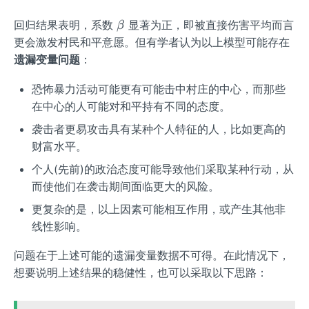
a
\b
回归结果表明，系数
显著为正，即被直接伤害平均而言
β
et
更会激发村民和平意愿。但有学者认为以上模型可能存在
a
遗漏变量问题
：
恐怖暴力活动可能更有可能击中村庄的中心，而那些
在中心的人可能对和平持有不同的态度。
袭击者更易攻击具有某种个人特征的人，比如更高的
财富水平。
个人(先前)的政治态度可能导致他们采取某种行动，从
而使他们在袭击期间面临更大的风险。
更复杂的是，以上因素可能相互作用，或产生其他非
线性影响。
问题在于上述可能的遗漏变量数据不可得。在此情况下，
想要说明上述结果的稳健性，也可以采取以下思路：