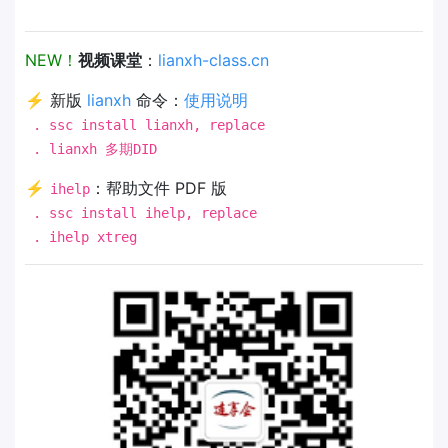
NEW！
视频课堂
：
lianxh-class.cn
⚡ 新版
lianxh
命令：
使用说明
. ssc install lianxh, replace
. lianxh 多期DID
⚡
：帮助文件 PDF 版
ihelp
. ssc install ihelp, replace
. ihelp xtreg