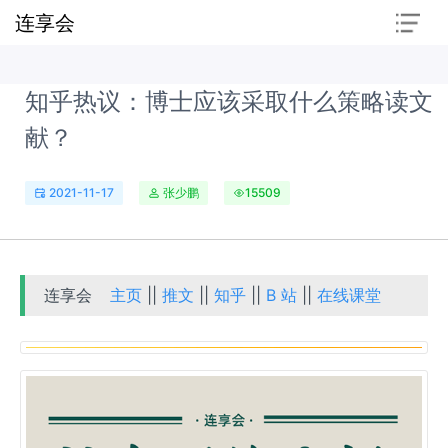
连享会
知乎热议：博士应该采取什么策略读文
献？
2021-11-17
张少鹏
15509
连享会
主页
||
推文
||
知乎
||
B 站
||
在线课堂