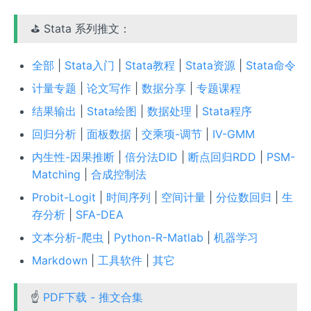
⛳ Stata 系列推文：
全部
|
Stata入门
|
Stata教程
|
Stata资源
|
Stata命令
计量专题
|
论文写作
|
数据分享
|
专题课程
结果输出
|
Stata绘图
|
数据处理
|
Stata程序
回归分析
|
面板数据
|
交乘项-调节
|
IV-GMM
内生性-因果推断
|
倍分法DID
|
断点回归RDD
|
PSM-
Matching
|
合成控制法
Probit-Logit
|
时间序列
|
空间计量
|
分位数回归
|
生
存分析
|
SFA-DEA
文本分析-爬虫
|
Python-R-Matlab
|
机器学习
Markdown
|
工具软件
|
其它
☝
PDF下载 - 推文合集