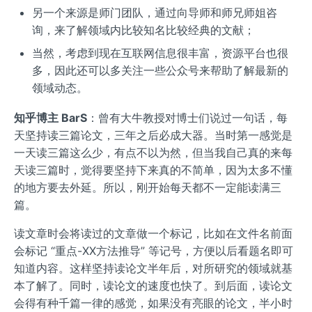
另一个来源是师门团队，通过向导师和师兄师姐咨
询，来了解领域内比较知名比较经典的文献；
当然，考虑到现在互联网信息很丰富，资源平台也很
多，因此还可以多关注一些公众号来帮助了解最新的
领域动态。
知乎博主 BarS
：曾有大牛教授对博士们说过一句话，每
天坚持读三篇论文，三年之后必成大器。当时第一感觉是
一天读三篇这么少，有点不以为然，但当我自己真的来每
天读三篇时，觉得要坚持下来真的不简单，因为太多不懂
的地方要去外延。所以，刚开始每天都不一定能读满三
篇。
读文章时会将读过的文章做一个标记，比如在文件名前面
会标记 “重点-XX方法推导” 等记号，方便以后看题名即可
知道内容。这样坚持读论文半年后，对所研究的领域就基
本了解了。同时，读论文的速度也快了。到后面，读论文
会得有种千篇一律的感觉，如果没有亮眼的论文，半小时