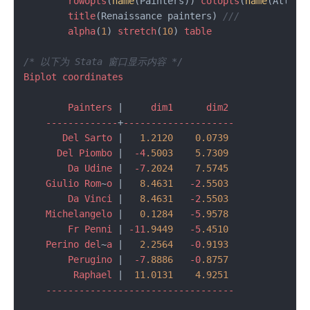
rowopts
(
name
(Painters)) 
colopts
(
name
(Attrib
title
(Renaissance painters) 
///
alpha
(
1
) 
stretch
(
10
) 
table
/* 以下为 Stata 窗口显示内容 */
Biplot
coordinates
Painters
 |     
dim1
dim2
-------------
+
--------------------
Del
Sarto
 |   
1.2120
0.0739
Del
Piombo
 |  
-4
.5003
5.7309
Da
Udine
 |  
-7
.2024
7.5745
Giulio
Rom
~
o
 |   
8.4631
-2
.5503
Da
Vinci
 |   
8.4631
-2
.5503
Michelangelo
 |   
0.1284
-5
.9578
Fr
Penni
 | 
-11
.9449
-5
.4510
Perino
del
~
a
 |   
2.2564
-0
.9193
Perugino
 |  
-7
.8886
-0
.8757
Raphael
 |  
11.0131
4.9251
----------------------------------