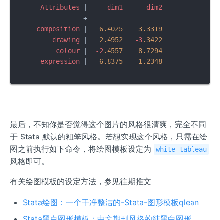
Attributes
 |     
dim1
dim2
-------------
+
--------------------
composition
 |   
6.4025
3.3319
drawing
 |   
2.4952
-3
.3422
colour
 |  
-2
.4557
8.7294
expression
 |   
6.8375
1.2348
----------------------------------
最后，不知你是否觉得这个图片的风格很清爽，完全不同
于 Stata 默认的粗笨风格。若想实现这个风格，只需在绘
图之前执行如下命令，将绘图模板设定为
white_tableau
风格即可。
有关绘图模板的设定方法，参见往期推文
Stata绘图：一个干净整洁的-Stata-图形模板qlean
Stata黑白图形模板：中文期刊风格的纯黑白图形