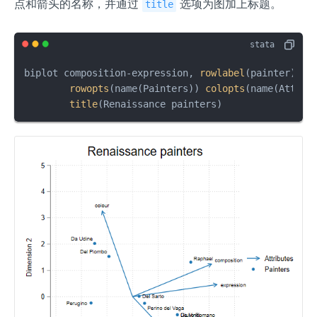
点和箭头的名称，并通过
选项为图加上标题。
title
biplot composition-expression, 
rowlabel
(painter) 
//
rowopts
(name(Painters)) 
colopts
(name(Attrib
title
(Renaissance painters)