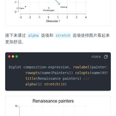
接下来通过
选项和
选项使得图片看起来
alpha
stretch
更加舒适。
biplot composition-expression, 
rowlabel
(painter) 
//
rowopts
(name(Painters)) 
colopts
(name(Attrib
title
(Renaissance painters) 
///
alpha
(
1
) 
stretch
(
10
)