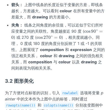
箭头：
上图中线条的长度近似于变量的方差，即线条
越长，方差越大。可以看到
colour
在所有变量中的方
差最大，而
drawing
的方差最小。
夹角：
线条之间角度的余弦值，可以近似于它们所对
∘
\co
cos
9
0
=
应变量之间的关联性。角度越接近 90 度 (
s90
∘
\co
0
cos
27
0
=
0
) 或 270 度 (
) ，相关度就越小。同
^
s27
理， 0 度或 180 度的角度分别反映了 1 或 -1 的关联
{\c
0^
性。上图展现了
composition
和
expression
之间的
ir
{\c
强正相关关系，
colour
和
drawing
之间的强负相关
c}
ir
关系，而
composition
与
colour
以及
drawing
之
=
c}
间则表现为弱相关关系。
0
=
0
3.2 图形美化
为了方便对点标签的识别，引入
选项将变量
p
rowlabel
ainter
中的文本作为上图中点的标签，同时通过
和
分别改变图例中
rowopts(name())
colopts(name())