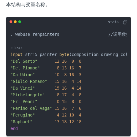
本结构与变量名称。
. webuse renpainters			//调用数据

input
 str15 painter 
byte
"Del Sarto"
12
16
9
8
"Del Piombo"
8
13
16
7
"Da Udine"
10
8
16
3
"Giulio Romano"
15
16
4
14
"Da Vinci"
15
16
4
14
"Michelangelo"
8
17
4
8
"Fr. Penni"
0
15
8
0
"Perino del Vaga"
15
16
7
6
"Perugino"
4
12
10
4
"Raphael"
17
18
12
18
end