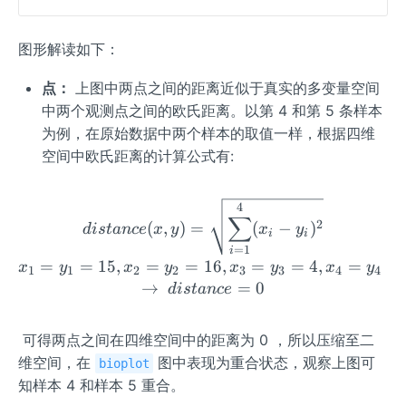
图形解读如下：
点：
上图中两点之间的距离近似于真实的多变量空间
中两个观测点之间的欧氏距离。以第 4 和第 5 条样本
为例，在原始数据中两个样本的取值一样，根据四维
空间中欧氏距离的计算公式有:
distance(x,y)=\sqrt{\su
4
∑
2
(
,
)
=
(
−
)
d
i
s
t
an
ce
x
y
x
y
i
i
=
1
i
=
=
15
,
=
=
16
,
=
=
4
,
=
=
x
y
x
y
x
y
x
y
1
1
2
2
3
3
4
4
→
=
0
d
i
s
t
an
ce
​ 可得两点之间在四维空间中的距离为 0 ，所以压缩至二
维空间，在
图中表现为重合状态，观察上图可
bioplot
知样本 4 和样本 5 重合。