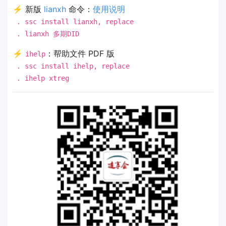
⚡ 新版
lianxh
命令：
使用说明
. ssc install lianxh, replace
. lianxh 多期DID
⚡
：帮助文件 PDF 版
ihelp
. ssc install ihelp, replace
. ihelp xtreg