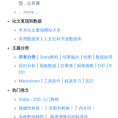
型，公开课
… more …
论文复现和数据
学术论文重现网站大全
常用数据库
|
人文社科开放数据库
主题分类
所有分类
|
Stata教程
|
结果输出
|
绘图
|
数据处理
回归分析
|
面板数据
|
交乘项
|
因果推断
|
DID
|
R
DD
Markdown
|
工具软件
|
机器学习
|
其它
热门推文
Stata：DID 入门教程
稳健性检验！
|
安慰剂检验！
|
内生性！
面板数据模型
|
聚类调整后的标准误