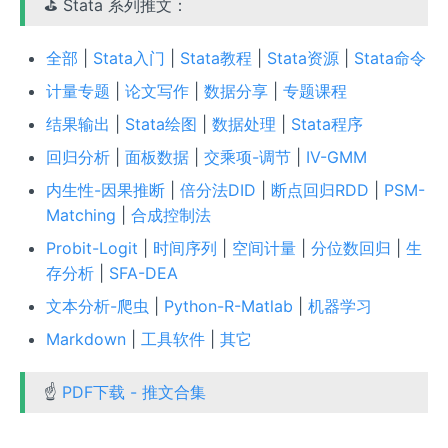
⛳ Stata 系列推文：
全部
|
Stata入门
|
Stata教程
|
Stata资源
|
Stata命令
计量专题
|
论文写作
|
数据分享
|
专题课程
结果输出
|
Stata绘图
|
数据处理
|
Stata程序
回归分析
|
面板数据
|
交乘项-调节
|
IV-GMM
内生性-因果推断
|
倍分法DID
|
断点回归RDD
|
PSM-
Matching
|
合成控制法
Probit-Logit
|
时间序列
|
空间计量
|
分位数回归
|
生
存分析
|
SFA-DEA
文本分析-爬虫
|
Python-R-Matlab
|
机器学习
Markdown
|
工具软件
|
其它
☝
PDF下载 - 推文合集