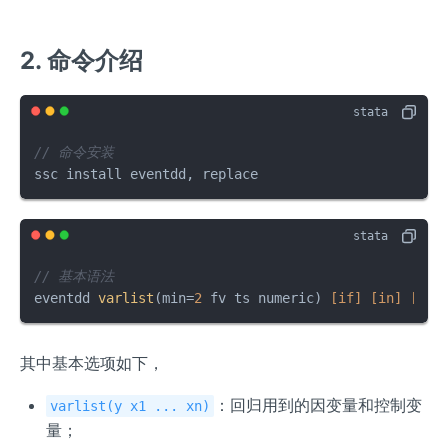
a
_
2. 命令介绍
t
// 命令安装
ssc install eventdd, replace
// 基本语法
eventdd 
varlist
(min=
2
 fv ts numeric) 
[if]
[in]
[wei
其中基本选项如下，
：回归用到的因变量和控制变
varlist(y x1 ... xn)
量；