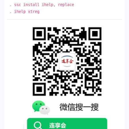
. ssc install ihelp, replace
. ihelp xtreg