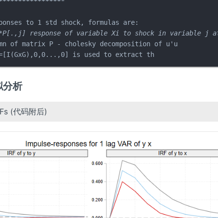
****
****
****
****
*

ponses to 1 std shock, formulas are:

*P[.,j] response of variable Xi to shock in variable j at
mn of matrix P - cholesky decomposition of u'u

=[I(GxG),0,0...,0] is used to extract th
模拟分析
Fs (代码附后)