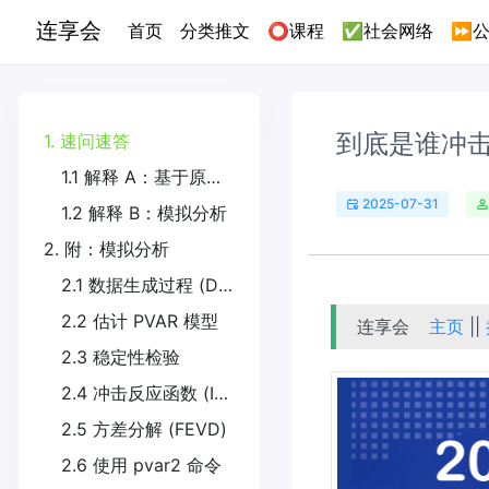
连享会
(current)
首页
分类推文
⭕课程
✅社会网络
⏩公
到底是谁冲击
1. 速问速答
1.1 解释 A：基于原始程序中的注释语句
2025-07-31
1.2 解释 B：模拟分析
2. 附：模拟分析
2.1 数据生成过程 (DGP)
2.2 估计 PVAR 模型
连享会
主页
||
2.3 稳定性检验
2.4 冲击反应函数 (IRFs)
2.5 方差分解 (FEVD)
2.6 使用 pvar2 命令