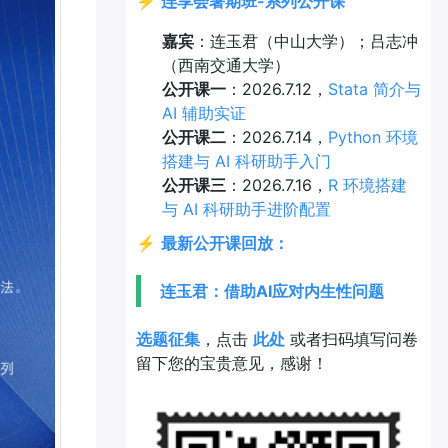
⚡
连享会暑期班-系列公开课
嘉宾
：连玉君（中山大学）；吕志冲
（西南交通大学）
公开课一
：2026.7.12，
Stata 简介与
AI 辅助实证
公开课二
：2026.7.14，
Python 环境
搭建与 AI 科研助手入门
公开课三
：2026.7.16，
R 环境搭建
与 AI 科研助手进阶配置
⚡
最新公开课回放：
连玉君：借助AI应对内生性问题
选题征集
，点击
此处
或者扫码填写问卷
留下您的宝贵意见，感谢！