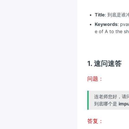
Title
: 到底是谁
Keywords
: pv
e of A to the s
1. 速问速答
{\colo
问题：
r{red}
{问
连老师您好，请
题：}}
到底哪个是
impu
{\colo
答复：
r{red}