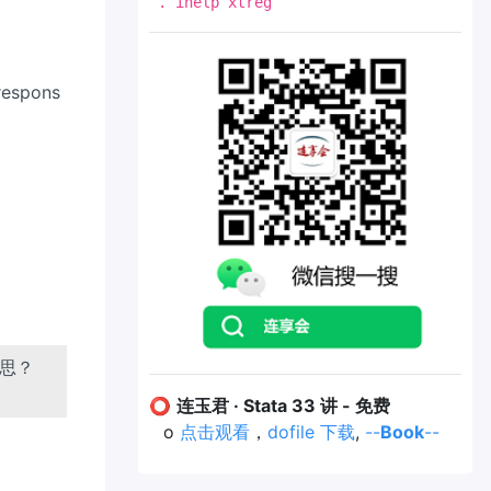
. ihelp xtreg
respons
意思？
⭕
连玉君 · Stata 33 讲 - 免费
o
点击观看
，
dofile 下载
,
--
Book
--