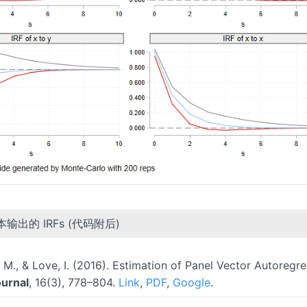
版本输出的 IRFs (代码附后)
., & Love, I. (2016). Estimation of Panel Vector Autoregre
ournal
, 16(3), 778–804.
Link
,
PDF
,
Google
.