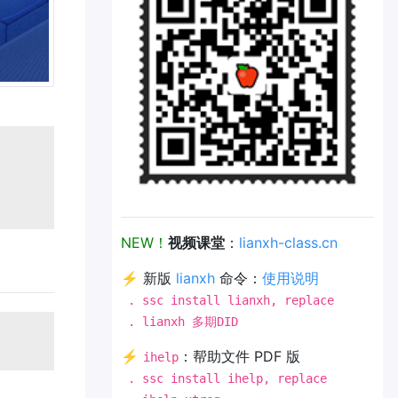
NEW！
视频课堂
：
lianxh-class.cn
⚡ 新版
lianxh
命令：
使用说明
. ssc install lianxh, replace
. lianxh 多期DID
⚡
：帮助文件 PDF 版
ihelp
. ssc install ihelp, replace