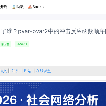
开课
⌛助教
⛵Books
了谁？pvar-pvar2中的冲击反应函数顺
连玉君
5481
推文
||
知乎
||
B 站
||
在线课堂