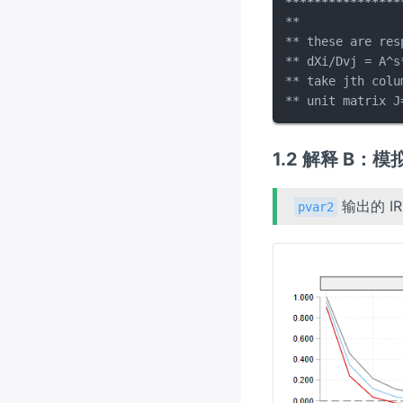
****
****
****
****
**

** these are res
** dXi/Dvj = A^s
*
* take jth colu
** unit matrix J
1.2 解释 B：
输出的 IR
pvar2