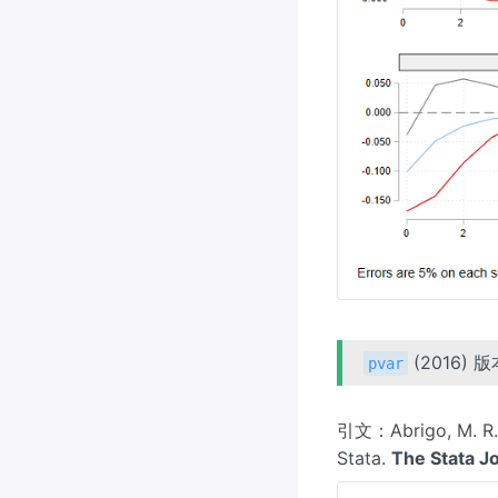
(2016) 
pvar
引文：Abrigo, M. R. M
Stata.
The Stata J