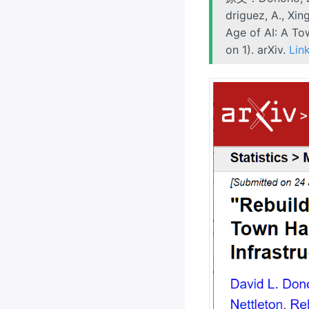
driguez, A., Xing
Age of AI: A Tow
on 1). arXiv.
Lin