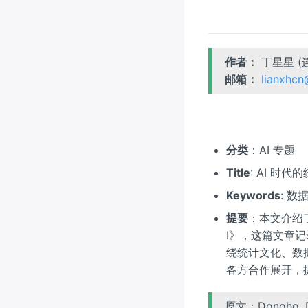
作者：
丁星星 (
邮箱：
lianxhc
分类
：AI 专题
Title
: AI 时
Keywords
: 数据
提要
：本文介绍了 Do
I》，这篇文章记
绕统计文化、数据
各方合作展开，
原文：Donoho, D. L.