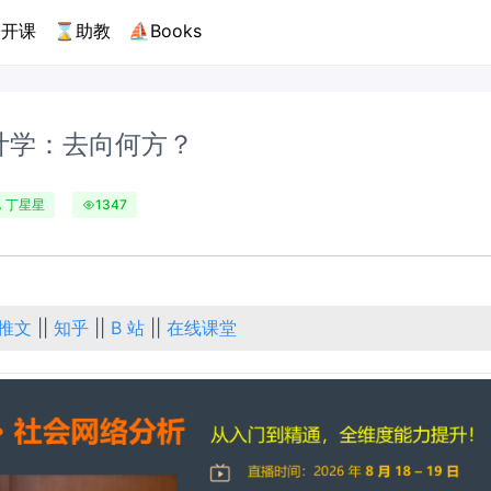
开课
⌛助教
⛵Books
统计学：去向何方？
丁星星
1347
推文
||
知乎
||
B 站
||
在线课堂