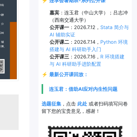
⚡
连享会暑期班-系列公开课
嘉宾
：连玉君（中山大学）；吕志冲
（西南交通大学）
公开课一
：2026.7.12，
Stata 简介与
AI 辅助实证
公开课二
：2026.7.14，
Python 环境
搭建与 AI 科研助手入门
公开课三
：2026.7.16，
R 环境搭建
与 AI 科研助手进阶配置
⚡
最新公开课回放：
连玉君：借助AI应对内生性问题
选题征集
，点击
此处
或者扫码填写问卷
留下您的宝贵意见，感谢！