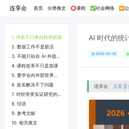
连享会
(current)
首页
分类推文
⭕课程
✅社会网络
⏩公
AI 时代的
1. 冲击不只来自技术层面
2. 数据工作不是脏活
2026-05-26
3. 不能只站在 AI 外面批评
4. 课程改革不只是加课
5. 要学会向外部世界讲清楚自己的价值
6. 改名解决不了问题
连享会
主页
||
7. 对经管类实证研究的启发
8. 结语
9. 参考文献
10. 相关推文