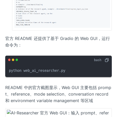
官方 README 还提供了基于 Gradio 的 Web GUI，运行
命令为：
python web_ai_researcher.py
README 中的官方截图显示，Web GUI 主要包括 promp
t、reference、mode selection、conversation record
和 environment variable management 等区域