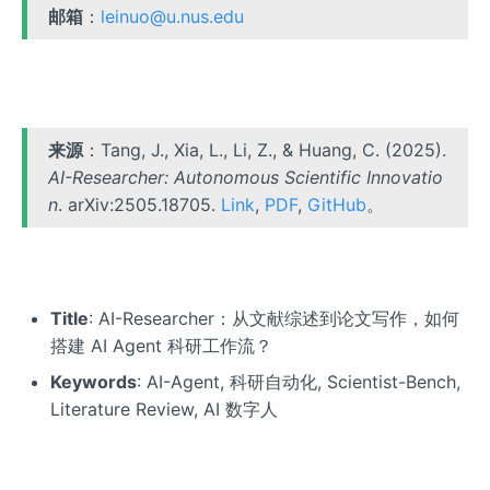
邮箱
：
leinuo@u.nus.edu
来源
：Tang, J., Xia, L., Li, Z., & Huang, C. (2025).
AI-Researcher: Autonomous Scientific Innovatio
n
. arXiv:2505.18705.
Link
,
PDF
,
GitHub
。
Title
: AI-Researcher：从文献综述到论文写作，如何
搭建 AI Agent 科研工作流？
Keywords
: AI-Agent, 科研自动化, Scientist-Bench,
Literature Review, AI 数字人